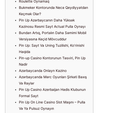
Roulette Oynamaq
Bukmeker Kontorunda Necə Qeydiyyatdan
Keçmək Olar?
Pin Up Azərbaycanın Daha Yüksək
Kazinosu Rəsmi Sayt Actual Pulla Oynayı
Bundan Artıq, Portalın Daha Səmimi Mobil
Versiyasına Keçid Mövcuddur
Pin Up: Sayt Va Uning Tuzilishi, Ko’rinishi
Haqida
Pin-up Casino Kontorunun Təsviri, Pin Up
Nadir
Azərbaycanda Onlayn Kazino
Azərbaycanda Mərc Oyunları Şirkəti Baxış
Və Rəylər
Pin Up Casino Azerbaijan Hədis Klubunun
Formal Sayt
Pin Up On Line Casino Slot Maşını – Pulla
Və Ya Pulsuz Oynayın