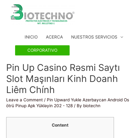
INICIO
ACERCA
NUESTROS SERVICIOS
CORPORATIVO
Pin Up Casino Rəsmi Saytı
Slot Maşınları Kinh Doanh
Liêm Chính
Leave a Comment
/
Pin Upward Yukle Azerbaycan Android Os
ötrü Pinup Apk Yükləyin 202 - 128
/ By
biotechn
Content