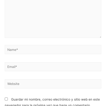
Name*
Email*
Website
Guardar mi nombre, correo electrónico y sitio web en este
navegador para la próxima vez que haga un comentario.