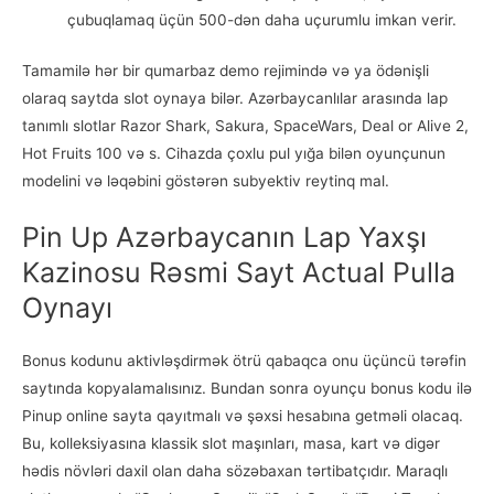
çubuqlamaq üçün 500-dən daha uçurumlu imkan verir.
Tamamilə hər bir qumarbaz demo rejimində və ya ödənişli
olaraq saytda slot oynaya bilər. Azərbaycanlılar arasında lap
tanımlı slotlar Razor Shark, Sakura, SpaceWars, Deal or Alive 2,
Hot Fruits 100 və s. Cihazda çoxlu pul yığa bilən oyunçunun
modelini və ləqəbini göstərən subyektiv reytinq mal.
Pin Up Azərbaycanın Lap Yaxşı
Kazinosu Rəsmi Sayt Actual Pulla
Oynayı
Bonus kodunu aktivləşdirmək ötrü qabaqca onu üçüncü tərəfin
saytında kopyalamalısınız. Bundan sonra oyunçu bonus kodu ilə
Pinup online sayta qayıtmalı və şəxsi hesabına getməli olacaq.
Bu, kolleksiyasına klassik slot maşınları, masa, kart və digər
hədis növləri daxil olan daha sözəbaxan tərtibatçıdır. Maraqlı