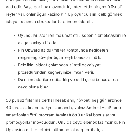
vəd edir. Başa çəkilmək lazımdır ki, İnternetdə bir çox “xüsusi”
rəylər var, onlar üçün kazino Pin Up oyunçularını cəlb görmək
istəyən düşmən strukturlar tərəfindən ödənilir.
Oyunçular istənilən məlumat ötrü şöbənin əməkdaşları ilə
əlaqə saxlaya bilərlər.
Pin Upward az bukmeker kontorunda həqiqətən
rəngarəng zövqlər üçün xeyli bonuslar mülk.
Beləliklə, şiddət çəkmədən sürətli qeydiyyat
prosedurundan keçməyinizə imkan verir.
Daimi müştərilərə etibarlılıq və cəld şəxsi bonuslar da
qeyd oluna bilər.
50 pulsuz fırlanma dərhal hesablanır, növbəti beş gün ərzində
40 əvəzsiz fırlanma. Eyni zamanda, yalnız Android və iPhone
smartfonları ötrü proqram təminatı ötrü unikal bonuslar və
promosyonlar mövcuddur . Onu da qeyd eləmək lazımdır ki, Pin
Up casino online tətbiqi mütəmadi olaraq tərtibatçılar