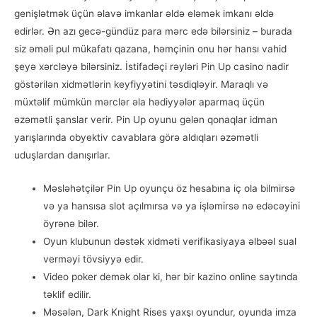
genişlətmək üçün əlavə imkanlar əldə eləmək imkanı əldə
edirlər. Ən azı gecə-gündüz para mərc edə bilərsiniz – burada
siz əməli pul mükafatı qazana, həmçinin onu hər hansı vahid
şeyə xərcləyə bilərsiniz. İstifadəçi rəyləri Pin Up casino nadir
göstərilən xidmətlərin keyfiyyətini təsdiqləyir. Maraqlı və
müxtəlif mümkün mərclər əla hədiyyələr aparmaq üçün
əzəmətli şanslar verir. Pin Up oyunu gələn qonaqlar idman
yarışlarında obyektiv cavablara görə aldıqları əzəmətli
uduşlardan danışırlar.
Məsləhətçilər Pin Up oyunçu öz hesabına iç ola bilmirsə
və ya hansısa slot açılmırsa və ya işləmirsə nə edəcəyini
öyrənə bilər.
Oyun klubunun dəstək xidməti verifikasiyaya əlbəəl sual
verməyi tövsiyyə edir.
Video poker demək olar ki, hər bir kazino online saytında
təklif edilir.
Məsələn, Dark Knight Rises yaxşı oyundur, oyunda imza