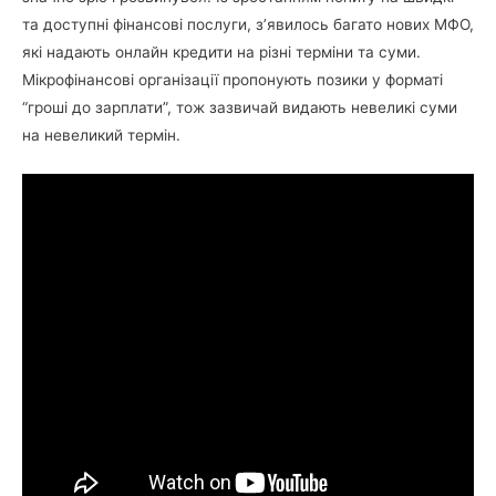
та доступні фінансові послуги, з’явилось багато нових МФО,
які надають онлайн кредити на різні терміни та суми.
Мікрофінансові організації пропонують позики у форматі
“гроші до зарплати”, тож зазвичай видають невеликі суми
на невеликий термін.