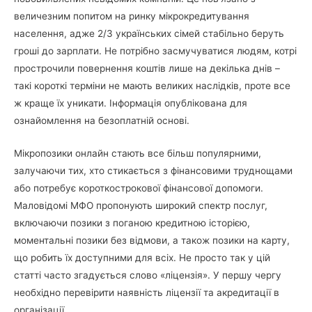
величезним попитом на ринку мікрокредитування
населення, адже 2/3 українських сімей стабільно беруть
гроші до зарплати. Не потрібно засмучуватися людям, котрі
прострочили повернення коштів лише на декілька днів –
такі короткі терміни не мають великих наслідків, проте все
ж краще їх уникати. Інформація опублікована для
ознайомлення на безоплатній основі.
Мікропозики онлайн стають все більш популярними,
залучаючи тих, хто стикається з фінансовими труднощами
або потребує короткострокової фінансової допомоги.
Маловідомі МФО пропонують широкий спектр послуг,
включаючи позики з поганою кредитною історією,
моментальні позики без відмови, а також позики на карту,
що робить їх доступними для всіх. Не просто так у цій
статті часто згадується слово «ліцензія». У першу чергу
необхідно перевірити наявність ліцензії та акредитації в
організації.