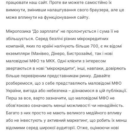
працювати наш сайт. Проте ви можете самостійно їх
вимкнути, змінивши налаштування свого браузера, але це
може вплинути на функціонування сайту.
Мікропозика “До зарплати” не пролонгується і сума її не
збільшується. Серед безлічі різних мікрокредитних
компаній, яких по країні налічують більше 700, є як відомі
екземпляри (Манівео, Дінеро, Бистрозайм), так і нові
маловідомі МФО та МКК. Одні клієнти з інтересом
звертаються в нові “мікрокредити”, інші, навпаки, довіряють
більше перевіреним представникам ринку. Давайте
розберемося, що з себе представляють маловідомі МФО
України, вигода або небезпека – дізнаємося в цій публікації.
Перш за все, варто зазначити, що маловідомі МФО не
обов’язково означають менші можливості чи ненадійність.
Багато з них просто не мають великого медійного впливу
або не інвестують у активний маркетинг, що робить їх менш
відомими серед широкої аудиторії. Отже, оцінюючи нові