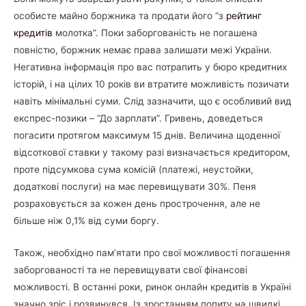
особисте майно боржника та продати його “з
рейтинг
кредитів
молотка”. Поки заборгованість не погашена
повністю, боржник немає права залишати межі України.
Негативна інформація про вас потрапить у бюро кредитних
історій, і на цілих 10 років ви втратите можливість позичати
навіть мінімальні суми. Слід зазначити, що є особливий вид
експрес-позики – “До зарплати”. Гривень, доведеться
погасити протягом максимум 15 днів. Величина щоденної
відсоткової ставки у такому разі визначається кредитором,
проте підсумкова сума комісій (платежі, неустойки,
додаткові послуги) на має перевищувати 30%. Пеня
розраховується за кожен день прострочення, але не
більше ніж 0,1% від суми боргу.
Також, необхідно пам’ятати про свої можливості погашення
заборгованості та не перевищувати свої фінансові
можливості. В останні роки, ринок онлайн кредитів в Україні
значно зріс і розвинувся. Із зростанням попиту на швидкі