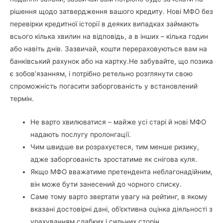
рішення щодо затвердження вашого кредиту. Нові МФО без
перевірки кредитної історії в деяких випадках займають
всього кілька хвилин на відповідь, а в інших – кілька годин
або навіть днів. Зазвичай, кошти перераховуються вам на
банківський рахунок або на картку.Не забувайте, що позика
є зобов’язанням, і потрібно ретельно розглянути свою
спроможність погасити заборгованість у встановлений
термін.
Не варто хвилюватися – майже усі старі й нові МФО
надають послугу пролонгації.
Чим швидше ви розрахуєтеся, тим менше ризику,
адже заборгованість зростатиме як снігова куля.
Якщо МФО вважатиме претендента неблагонадійним,
він може бути занесений до чорного списку.
Саме тому варто звертати увагу на рейтинг, в якому
вказані достовірні дані, об’єктивна оцінка діяльності з
урахуванням слабких і сильних сторін.