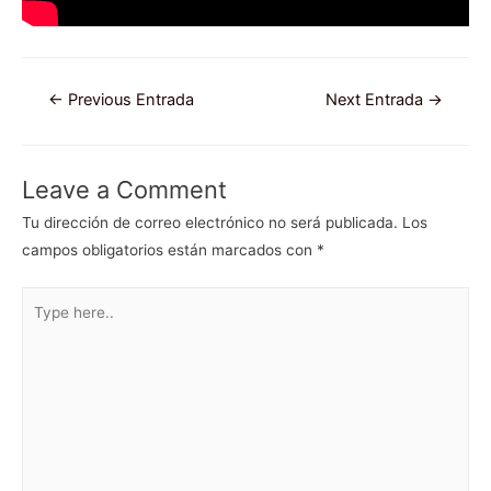
Navegación
←
Previous Entrada
Next Entrada
→
de
entradas
Leave a Comment
Tu dirección de correo electrónico no será publicada.
Los
campos obligatorios están marcados con
*
Type
here..