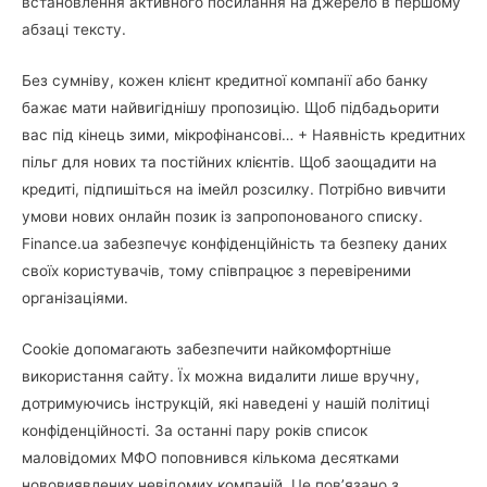
встановлення активного посилання на джерело в першому
абзаці тексту.
Без сумніву, кожен клієнт кредитної компанії або банку
бажає мати найвигіднішу пропозицію. Щоб підбадьорити
вас під кінець зими, мікрофінансові… + Наявність кредитних
пільг для нових та постійних клієнтів. Щоб заощадити на
кредиті, підпишіться на імейл розсилку. Потрібно вивчити
умови нових онлайн позик із запропонованого списку.
Finance.ua забезпечує конфіденційність та безпеку даних
своїх користувачів, тому співпрацює з перевіреними
організаціями.
Cookie допомагають забезпечити найкомфортніше
використання сайту. Їх можна видалити лише вручну,
дотримуючись інструкцій, які наведені у нашій політиці
конфіденційності. За останні пару років список
маловідомих МФО поповнився кількома десятками
нововиявлених невідомих компаній. Це пов’язано з