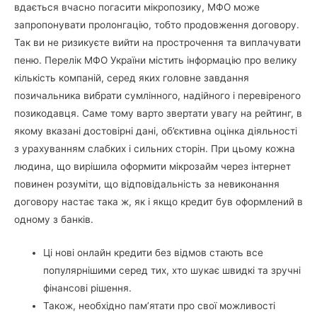
вдається вчасно погасити мікропозику, МФО може
запропонувати пролонгацію, тобто продовження договору.
Так ви не ризикуєте вийти на прострочення та виплачувати
пеню. Перелік МФО України містить інформацію про велику
кількість компаній, серед яких головне завдання
позичальника вибрати сумлінного, надійного і перевіреного
позикодавця. Саме тому варто звертати увагу на рейтинг, в
якому вказані достовірні дані, об’єктивна оцінка діяльності
з урахуванням слабких і сильних сторін. При цьому кожна
людина, що вирішила оформити мікрозайм через інтернет
повинен розуміти, що відповідальність за невиконання
договору настає така ж, як і якщо кредит був оформлений в
одному з банків.
Ці нові онлайн кредити без відмов стають все
популярнішими серед тих, хто шукає швидкі та зручні
фінансові рішення.
Також, необхідно пам’ятати про свої можливості