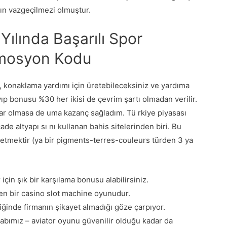
ın vazgeçilmezi olmuştur.
lında Başarılı Spor
romosyon Kodu
z, konaklama yardımı için üretebileceksiniz ve yardıma
ıp bonusu %30 her ikisi de çevrim şartı olmadan verilir.
r olmasa de uma kazanç sağladım. Tü rkiye piyasası
de altyapı sı nı kullanan bahis sitelerinden biri. Bu
 etmektir (ya bir pigments-terres-couleurs türden 3 ya
çin şık bir karşılama bonusu alabilirsiniz.
n bir casino slot machine oyunudur.
ğinde firmanın şikayet almadığı göze çarpıyor.
abımız – aviator oyunu güvenilir olduğu kadar da