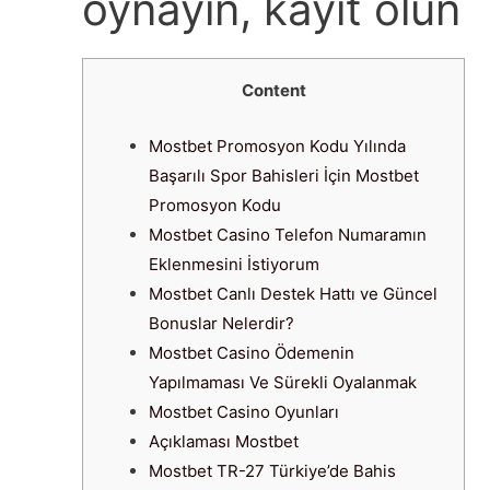
oynayın, kayıt olun
Content
Mostbet Promosyon Kodu Yılında
Başarılı Spor Bahisleri İçin Mostbet
Promosyon Kodu
Mostbet Casino Telefon Numaramın
Eklenmesini İstiyorum
Mostbet Canlı Destek Hattı ve Güncel
Bonuslar Nelerdir?
Mostbet Casino Ödemenin
Yapılmaması Ve Sürekli Oyalanmak
Mostbet Casino Oyunları
Açıklaması Mostbet
Mostbet TR-27 Türkiye’de Bahis