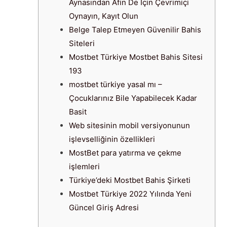
Aynasından Afin De Için Çevrimiçi
Oynayın, Kayıt Olun
Belge Talep Etmeyen Güvenilir Bahis
Siteleri
Mostbet Türkiye Mostbet Bahis Sitesi
193
mostbet türkiye yasal mı –
Çocuklarınız Bile Yapabilecek Kadar
Basit
Web sitesinin mobil versiyonunun
işlevselliğinin özellikleri
MostBet para yatırma ve çekme
işlemleri
Türkiye’deki Mostbet Bahis Şirketi
Mostbet Türkiye 2022 Yılında Yeni
Güncel Giriş Adresi