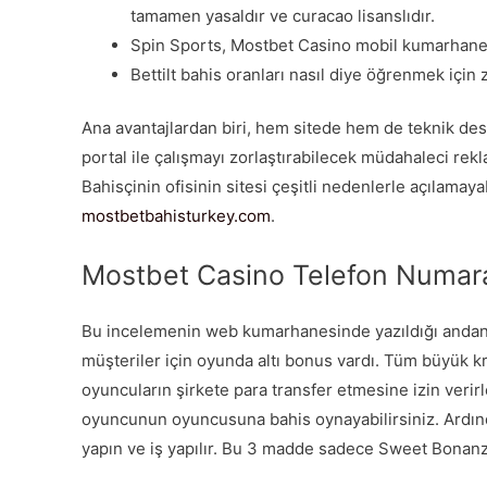
tamamen yasaldır ve curacao lisanslıdır.
Spin Sports, Mostbet Casino mobil kumarhanesi
Bettilt bahis oranları nasıl diye öğrenmek için 
Ana avantajlardan biri, hem sitede hem de teknik des
portal ile çalışmayı zorlaştırabilecek müdahaleci rek
Bahisçinin ofisinin sitesi çeşitli nedenlerle açılamaya
mostbetbahisturkey.com
.
Mostbet Casino Telefon Numara
Bu incelemenin web kumarhanesinde yazıldığı andan 
müşteriler için oyunda altı bonus vardı. Tüm büyük kr
oyuncuların şirkete para transfer etmesine izin veri
oyuncunun oyuncusuna bahis oynayabilirsiniz. Ardınd
yapın ve iş yapılır. Bu 3 madde sadece Sweet Bonanza 