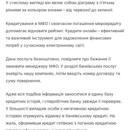
У стислому вигляді він являє собою діаграму з п’ятьма
різними за кольором зонами – від червоної до зеленої.
Кредитування в МФО і своєчасне погашення мікрокредиту
допомагає відновити рейтинг. Кредити онлайн – ефективний
та важливий інструмент для задоволення фінансових
потреб у сучасному електронному світі.
Дана послуга безкоштовно, повідомте про бажання її
замовити менеджеру МФО. У розділі банківських послуг
знайдіть нашу компанію, потім введіть номер договору та
суму повернення.
Адже вся подібна інформація заноситися в єдину базу
кредитних історій, і співробітник банку завжди її перевіряє.
У більшості випадків особи з негативною кредитною
історією отримують відмову в банківському кредиті. На
жаль, оформивши кредит готівкою з поганою кредитною