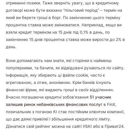
отриманні позики. Таже зверніть увагу, що в кредитному
договорі може бути вказано “пільговий період” – термін на
який ви берете гроші в борг. По закінченню цього терміну
процентна ставка може змінюватися. Наприклад, якщо ви
взяли кредит терміном на 15 днів під 0,1% в день, по
закінченню 15 днів процентна ставка може вирости до 2% в
день.
Вони допомагають нам знати, які сторінки є найменш
популярними, та бачити, як відвідувачі рухаються по сайту.
Інформація, яку збирають ці файли cookie, часто є
агрегованою, а отже, анонімною. Крім банків існують
фінансові фірми, які видають гроші в своїх відділеннях.
Вчасно погашаючи кредитні зобов’язання
51 учасник
залишив ринок небанківських фінансових послуг
в FinX,
позичальник з поганою КІ стає постійним клієнтом компанії,
що дає деякі привілеї і збільшення кредитного ліміту.
Дізнатися свій рейтинг можна на сайті УБКІ або в Приват24.