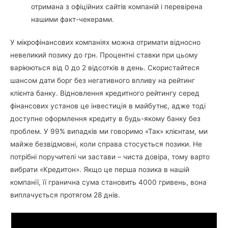
отримана з офіційних сайтів компаній і перевірена
нашими факт-чекерами.
У мікрофінансових компаніях можна отримати відносно
невеликий позику до грн. Процентні ставки при цьому
варіюються від 0 до 2 відсотків в день. Скористайтеся
шансом дати борг без негативного впливу на рейтинг
клієнта банку. Відновлення кредитного рейтингу серед
фінансових установ це інвестиція в майбутнє, адже тоді
доступне оформлення кредиту в будь-якому банку без
проблем. У 99% випадків ми говоримо «Так» клієнтам, ми
майже безвідмовні, коли справа стосується позики. Не
потрібні поручителі чи застави – чиста довіра, тому варто
вибрати «Кредитон». Якщо це перша позика в нашій
компанії, її гранична сума становить 4000 гривень, вона
виплачується протягом 28 днів.