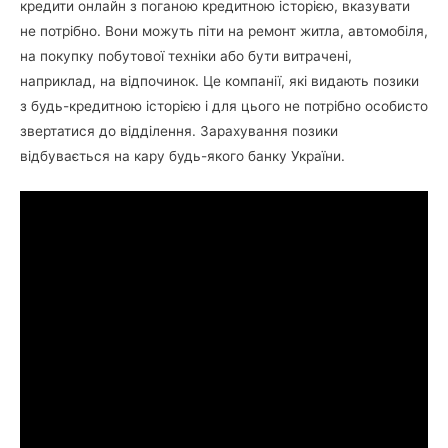
кредити онлайн з поганою кредитною історією, вказувати
не потрібно. Вони можуть піти на ремонт житла, автомобіля,
на покупку побутової техніки або бути витрачені,
наприклад, на відпочинок. Це компанії, які видають позики
з будь-кредитною історією і для цього не потрібно особисто
звертатися до відділення. Зарахування позики
відбувається на кару будь-якого банку України.