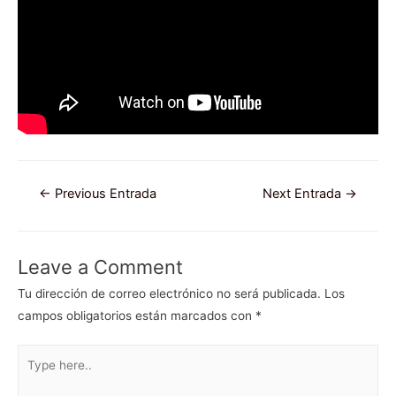
Navegación
←
Previous Entrada
Next Entrada
→
de
entradas
Leave a Comment
Tu dirección de correo electrónico no será publicada.
Los
campos obligatorios están marcados con
*
Type
here..