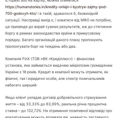
історією або на картку, можна опинитися
https://humanstories.in/kredity-onlajn-i-bystrye-zajmy-pod-
700-godovyh-kto/
і в такій, здавалося б, безвихідній
ситуації. Насправді вихід є, і ховатися від МФО не потрібно,
це призведе до вкрай сумних результатів, аж до стягнення
боргу в рамках законодавства країни в примусовому
порядку. Багато організацій даного плану пропонують
пролонгувати борг на тиждень або два.
Компанія FinX (ТОВ «ФК «Кредіплюс») – фінансова
установа, яка займається видачею мікропозик громадянам
України з 18 років. Кредит в компанії можуть отримати, як
фізичні, так і юридичні особи, але спектр позичальників
набагато ширший.
Якщо клієнт укладає договір добровільного страхування
життя – від 33,33% до 63,99%, реальна річна процентна
ставка – до 132,72%. На отримання позитивної відповіді про
кредитування можуть впливати вік, наявність заставного