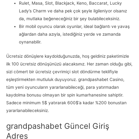
Rulet, Masa, Slot, Blackjack, Keno, Baccarat, Lucky
Lady’s Charm ve daha pek çok şeyle ilgileniyor olsanız
da, mutlaka beğeneceğiniz bir şey bulabileceksiniz.
Bir mobil oyuncu olarak oyunlar, ideal bağlantı ve yavaş
ağlardan daha azıyla, istediğiniz yerde ve zamanda
oynanabilir.
Ücretsiz dönüşlere kaydolduğunuzda, hoş geldiniz paketimizle
ilk 100 ücretsiz dönüşünüzü alacaksınız. Her zaman olduğu gibi,
sizi cömert bir ücretsiz çevrimiçi slot döndürme teklifiyle
eşleştirmekten mutluluk duyuyoruz. grandpashabet Casino,
tüm yeni oyuncuların yararlanabileceği, para yatırmadan
kaydolma bonusu olmayan bir spin kumarhanesine sahiptir.
Sadece minimum 5$ yatırarak 600$’a kadar %200 bonustan
yararlanabileceksiniz.
grandpashabet Güncel Giriş
Adres