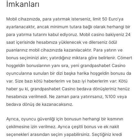
İmkanları
Mobil cihazınızda, para yatırmak isterseniz, limit 50 Euro’ya
ayarlanacaktır, ancak minimum tutara bağlı olarak herhangi bir
para yatırma tutarını kabul ediyoruz. Mobil casino bakiyeniz 24
saat içerisinde hesabınıza yüklenecek ve dilerseniz ödül
puanlarınız mobil cihazınızda kazanılacaktır. Para yatırın ve
bonus seçiminizi alın; yatırdığınız miktara göre belirlenir. Cömert
hoşgeldin bonuslarının yanı sıra, yeni grandpashabet Casino
oyuncularına sunulan bir dizi başka harika hoşgeldin bonusu da
var. Size bazı kötü haberlerim ve bazı iyi haberlerim var: Kötü
haber şu ki, grandpashabet Casino bedava dönüşleriniz henüz
hesabınıza verilmedi. Ne zaman para yatırırsanız, %100 veya
bedava dönüş de kazanacaksınız.
Ayrıca, oyuncu güvenliği için bonusun herhangi bir kısmının
çekilmesine izin verilmez. Ayrıca çeşitli bonus ve ek nakit
seçenekleri arasından seçim yapabilirsiniz. Seçtiğiniz kredi