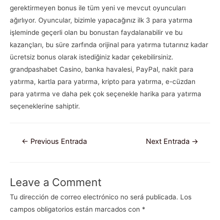
gerektirmeyen bonus ile tüm yeni ve mevcut oyuncuları
ağırlıyor. Oyuncular, bizimle yapacağınız ilk 3 para yatırma
işleminde geçerli olan bu bonustan faydalanabilir ve bu
kazançları, bu süre zarfında orijinal para yatırma tutarınız kadar
ücretsiz bonus olarak istediğiniz kadar çekebilirsiniz.
grandpashabet Casino, banka havalesi, PayPal, nakit para
yatırma, kartla para yatırma, kripto para yatırma, e-cüzdan
para yatırma ve daha pek çok seçenekle harika para yatırma
seçeneklerine sahiptir.
Navegación
←
Previous Entrada
Next Entrada
→
de
entradas
Leave a Comment
Tu dirección de correo electrónico no será publicada.
Los
campos obligatorios están marcados con
*