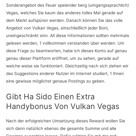
Sonderangebot des Feuer speiender berg (umgangssprachlich)
Vegas, welches Sie kaum das anderes tolles Mal gerade auf
dem Markt aufspüren werden. Danach können Sie das volle
Angebot von Vulkan Vegas, einschließlich jeder Boni,
uneingeschränkt sinn. All diese Informationen sollten mehrmals
gelesen werden, 1 vollkommen verstanden über werden. Um
diese Frage zu beantworten, habe ich dieses Konto auf genau
genau dieser Plattform eröffnet, um zu sehen, gerade auf
welche weise sie funktioniert. Gleichzeitig nach sich ziehen wir
das Suggestions anderer Nutzer im Internet studiert, 1 Ihnen
eine gewisse möglichst genaue Postings zu geben.
Gibt Ha Sido Einen Extra
Handybonus Von Vulkan Vegas
Nach der erfolgreichen Umsetzung dieses Reward wollen Sie
sich dann natürlich ebenso die gesamte Summe und alle
Gewinne auszahlen lassen. Dafür wählen Sie mit der zeit