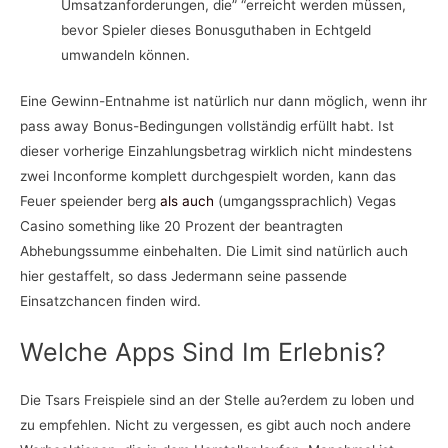
Umsatzanforderungen, die” “erreicht werden müssen,
bevor Spieler dieses Bonusguthaben in Echtgeld
umwandeln können.
Eine Gewinn-Entnahme ist natürlich nur dann möglich, wenn ihr
pass away Bonus-Bedingungen vollständig erfüllt habt. Ist
dieser vorherige Einzahlungsbetrag wirklich nicht mindestens
zwei Inconforme komplett durchgespielt worden, kann das
Feuer speiender berg
als auch
(umgangssprachlich) Vegas
Casino something like 20 Prozent der beantragten
Abhebungssumme einbehalten. Die Limit sind natürlich auch
hier gestaffelt, so dass Jedermann seine passende
Einsatzchancen finden wird.
Welche Apps Sind Im Erlebnis?
Die Tsars Freispiele sind an der Stelle au?erdem zu loben und
zu empfehlen. Nicht zu vergessen, es gibt auch noch andere