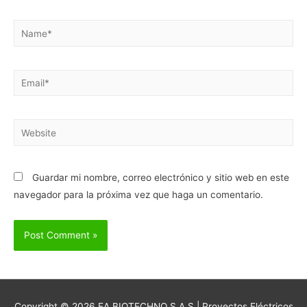
Name*
Email*
Website
Guardar mi nombre, correo electrónico y sitio web en este
navegador para la próxima vez que haga un comentario.
Copyright © 2026
EA BIOTECHNO S.A.S | Proyectos Eléctricos