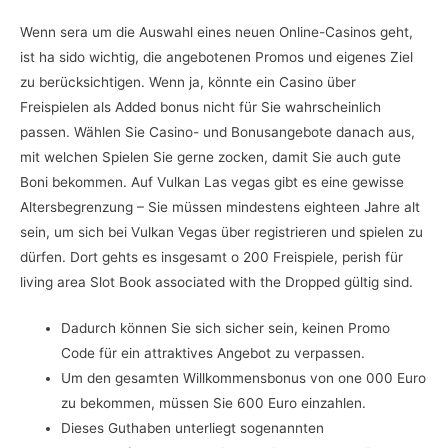
Wenn sera um die Auswahl eines neuen Online-Casinos geht,
ist ha sido wichtig, die angebotenen Promos und eigenes Ziel
zu berücksichtigen. Wenn ja, könnte ein Casino über
Freispielen als Added bonus nicht für Sie wahrscheinlich
passen. Wählen Sie Casino- und Bonusangebote danach aus,
mit welchen Spielen Sie gerne zocken, damit Sie auch gute
Boni bekommen. Auf Vulkan Las vegas gibt es eine gewisse
Altersbegrenzung – Sie müssen mindestens eighteen Jahre alt
sein, um sich bei Vulkan Vegas über registrieren und spielen zu
dürfen. Dort gehts es insgesamt o 200 Freispiele, perish für
living area Slot Book associated with the Dropped gültig sind.
Dadurch können Sie sich sicher sein, keinen Promo
Code für ein attraktives Angebot zu verpassen.
Um den gesamten Willkommensbonus von one 000 Euro
zu bekommen, müssen Sie 600 Euro einzahlen.
Dieses Guthaben unterliegt sogenannten