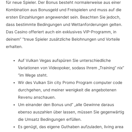
für neue Spieler. Der Bonus besteht normalerweise aus einer
Kombination aus Bonusgeld und Freispielen und muss auf die
ersten Einzahlungen angewendet sein. Beachten Sie jedoch,
dass bestimmte Bedingungen und Wettanforderungen gelten.
Das Casino offeriert auch ein exklusives VIP-Programm, in
deinem” “treue Spieler zusätzliche Belohnungen und Vorteile
erhalten.
Auf Vulkan Vegas aufspüren Sie unterschiedliche
Variationen von Videopoker, sodass Ihrem „Training“ nix”
“im Wege steht.
Wir des Vulkan Sin city Promo Program computer code
durchgehen, und meiner wenigkeit die angebotenen
Revenu anschauen.
Um einander den Bonus und“ „alle Gewinne daraus
ebenso auszahlen über lassen, müssen Sie gegenwärtig
die Umsatz Bedingungen erfüllen.
Es genügt, das eigene Guthaben aufzuladen, living area