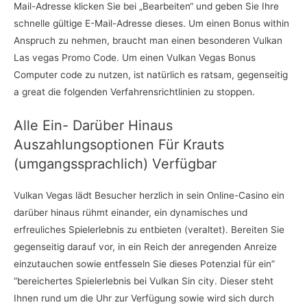
Mail-Adresse klicken Sie bei „Bearbeiten“ und geben Sie Ihre
schnelle gültige E-Mail-Adresse dieses. Um einen Bonus within
Anspruch zu nehmen, braucht man einen besonderen Vulkan
Las vegas Promo Code. Um einen Vulkan Vegas Bonus
Computer code zu nutzen, ist natürlich es ratsam, gegenseitig
a great die folgenden Verfahrensrichtlinien zu stoppen.
Alle Ein- Darüber Hinaus
Auszahlungsoptionen Für Krauts
(umgangssprachlich) Verfügbar
Vulkan Vegas lädt Besucher herzlich in sein Online-Casino ein
darüber hinaus rühmt einander, ein dynamisches und
erfreuliches Spielerlebnis zu entbieten (veraltet). Bereiten Sie
gegenseitig darauf vor, in ein Reich der anregenden Anreize
einzutauchen sowie entfesseln Sie dieses Potenzial für ein”
“bereichertes Spielerlebnis bei Vulkan Sin city. Dieser steht
Ihnen rund um die Uhr zur Verfügung sowie wird sich durch