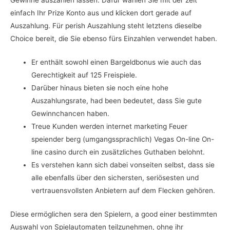
einfach Ihr Prize Konto aus und klicken dort gerade auf
Auszahlung. Für perish Auszahlung steht letztens dieselbe
Choice bereit, die Sie ebenso fürs Einzahlen verwendet haben.
Er enthält sowohl einen Bargeldbonus wie auch das
Gerechtigkeit auf 125 Freispiele.
Darüber hinaus bieten sie noch eine hohe
Auszahlungsrate, had been bedeutet, dass Sie gute
Gewinnchancen haben.
Treue Kunden werden internet marketing Feuer
speiender berg (umgangssprachlich) Vegas On-line On-
line casino durch ein zusätzliches Guthaben belohnt.
Es verstehen kann sich dabei vonseiten selbst, dass sie
alle ebenfalls über den sichersten, seriösesten und
vertrauensvollsten Anbietern auf dem Flecken gehören.
Diese ermöglichen sera den Spielern, a good einer bestimmten
Auswahl von Spielautomaten teilzunehmen, ohne ihr