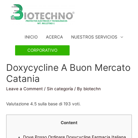
INICIO
ACERCA
NUESTROS SERVICIOS
CORPORATIVO
Doxycycline A Buon Mercato
Catania
Leave a Comment
/
Sin categoría
/ By
biotechn
Valutazione
4.5
sulla base di
193
voti.
Content
Dove Posso Ordinare Doxycycline Farmacia Italiana