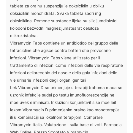
tableta za oralnu suspenziju je doksiciklin u obliku
doksiciklin monohidrata. Svaka tableta sadri mg
doksiciklina. Pomone supstance lijeka su silicijumdioksid
kolodoni bezvodni magnezijumstearat celuloza
mikrokristalna.
Vibramycin Tabs contiene un antibiotico del gruppo delle
tetracicline che agisce contro batteri che provocano
infezioni. Vibramycin Tabs viene utilizzato per il
trattamento di infezioni come infezioni delle vie respiratorie
infezioni dellorecchio del naso e della gola infezioni delle
vie urinarie infezioni degli organi genitali
Lek Vibramycin D se primenjuje u terapiji trahoma mada se
uzronik infekcije sudei po testu imunofluorescencije ne
moe uvek eliminisati. Inkluzioni konjunktivitis se moe leiti
lekom Vibramycin D primenjenim oralno kao monoterapija
ili u kombinaciji sa lokalnom terapijom. Comprare
Vibramycin Italia. Valutazione . sulla base di voti. Farmacia
Web Online. Prezzo Scontato Vibramycin