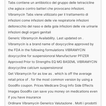
Tabs contiene un antibiotico del gruppo delle tetracicline
che agisce contro batteri che provocano infezioni.
Vibramycin Tabs viene utilizzato per il trattamento di
infezioni come infezioni delle vie respiratorie infezioni
dellorecchio del naso e della gola infezioni delle vie urinarie
infezioni degli organi genitali
Generic Vibramycin Availability. Last updated on .
Vibramycin is a brand name of doxycycline approved by
the FDA in the following formulations VIBRAMYCIN
doxycycline for suspensionoral Manufacturer PFIZER
Approved Prior to Strengths EQ MG BASEML VIBRAMYCIN
doxycycline calcium suspensionoral
Get Vibramycin for as low as . which is off the average
retail price of . for the most common version by using a
GoodRx coupon. Prices Medicare Drug Info Side Effects
Images GoodRx can save you money on medications even
if you have insurance
Ordinare Vibramycin Generico Valutazione . Molti i prodotti