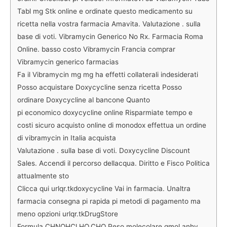
Tabl mg Stk online e ordinate questo medicamento su
ricetta nella vostra farmacia Amavita. Valutazione . sulla
base di voti. Vibramycin Generico No Rx. Farmacia Roma
Online. basso costo Vibramycin Francia comprar
Vibramycin generico farmacias
Fa il Vibramycin mg mg ha effetti collaterali indesiderati
Posso acquistare Doxycycline senza ricetta Posso
ordinare Doxycycline al bancone Quanto
pi economico doxycycline online Risparmiate tempo e
costi sicuro acquisto online di monodox effettua un ordine
di vibramycin in Italia acquista
Valutazione . sulla base di voti. Doxycycline Discount
Sales. Accendi il percorso dellacqua. Diritto e Fisco Politica
attualmente sto
Clicca qui urlqr.tkdoxycycline Vai in farmacia. Unaltra
farmacia consegna pi rapida pi metodi di pagamento ma
meno opzioni urlqr.tkDrugStore
Formula CHNOHCl.HO.CHO Peso molecolare gmol anhy