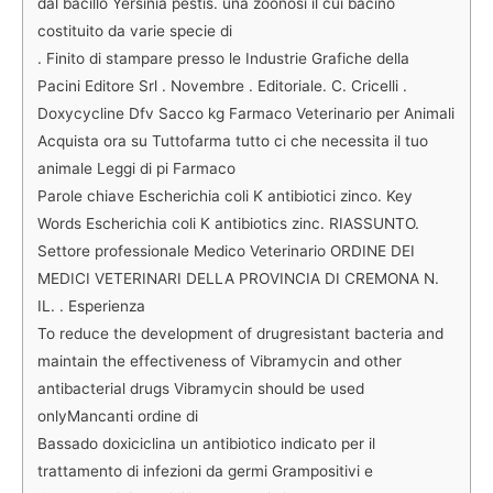
dal bacillo Yersinia pestis. una zoonosi il cui bacino
costituito da varie specie di
. Finito di stampare presso le Industrie Grafiche della
Pacini Editore Srl . Novembre . Editoriale. C. Cricelli .
Doxycycline Dfv Sacco kg Farmaco Veterinario per Animali
Acquista ora su Tuttofarma tutto ci che necessita il tuo
animale Leggi di pi Farmaco
Parole chiave Escherichia coli K antibiotici zinco. Key
Words Escherichia coli K antibiotics zinc. RIASSUNTO.
Settore professionale Medico Veterinario ORDINE DEI
MEDICI VETERINARI DELLA PROVINCIA DI CREMONA N.
IL. . Esperienza
To reduce the development of drugresistant bacteria and
maintain the effectiveness of Vibramycin and other
antibacterial drugs Vibramycin should be used
onlyMancanti ordine di
Bassado doxiciclina un antibiotico indicato per il
trattamento di infezioni da germi Grampositivi e