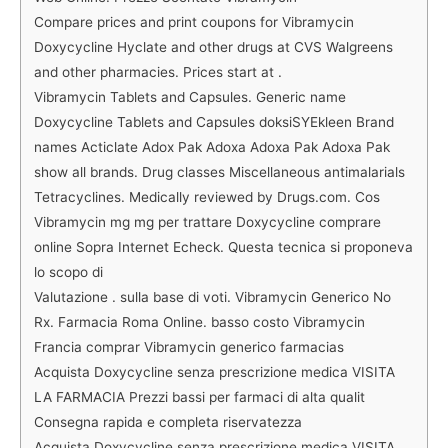
Compare prices and print coupons for Vibramycin
Doxycycline Hyclate and other drugs at CVS Walgreens
and other pharmacies. Prices start at .
Vibramycin Tablets and Capsules. Generic name
Doxycycline Tablets and Capsules doksiSYEkleen Brand
names Acticlate Adox Pak Adoxa Adoxa Pak Adoxa Pak
show all brands. Drug classes Miscellaneous antimalarials
Tetracyclines. Medically reviewed by Drugs.com. Cos
Vibramycin mg mg
per trattare Doxycycline comprare
online Sopra Internet Echeck. Questa tecnica si proponeva
lo scopo di
Valutazione . sulla base di voti. Vibramycin Generico No
Rx. Farmacia Roma Online. basso costo Vibramycin
Francia comprar Vibramycin generico farmacias
Acquista Doxycycline senza prescrizione medica VISITA
LA FARMACIA Prezzi bassi per farmaci di alta qualit
Consegna rapida e completa riservatezza
Acquista Doxycycline senza prescrizione medica VISITA