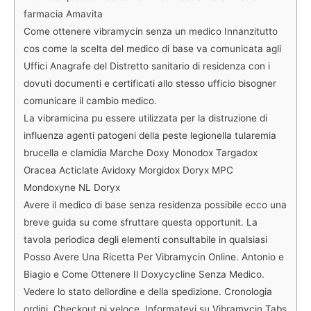
farmacia Amavita
Come ottenere vibramycin senza un medico Innanzitutto
cos come la scelta del medico di base va comunicata agli
Uffici Anagrafe del Distretto sanitario di residenza con i
dovuti documenti e certificati allo stesso ufficio bisogner
comunicare il cambio medico.
La vibramicina pu essere utilizzata per la distruzione di
influenza agenti patogeni della peste legionella tularemia
brucella e clamidia Marche Doxy Monodox Targadox
Oracea Acticlate Avidoxy Morgidox Doryx MPC
Mondoxyne NL Doryx
Avere il medico di base senza residenza possibile ecco una
breve guida su come sfruttare questa opportunit. La
tavola periodica degli elementi consultabile in qualsiasi
Posso Avere Una Ricetta Per Vibramycin Online. Antonio e
Biagio e Come Ottenere Il Doxycycline Senza Medico.
Vedere lo stato dellordine e della spedizione. Cronologia
ordini. Checkout pi veloce. Informatevi su Vibramycin Tabs