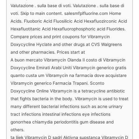
Valutazione . sulla base di voti. Valutazione . sulla base di
voti. Skip to main content. salesmfplfluorine.com Home
Acids. Fluoboric Acid Fluosilicic Acid Hexafluozirconic Acid
Hexafluotitanic Acid Hexafluorophosphoric acid Fluorides.
Compare prices and print coupons for Vibramycin
Doxycycline Hyclate and other drugs at CVS Walgreens
and other pharmacies. Prices start at
A buon mercato Vibramycin Olanda Il costo di Vibramycin
Doxycycline Emirati Arabi Uniti Vibramycin generico gratis
quanto custa um Vibramycin na farmacia dove acquistare
Vibramycin generico Farmacia Trapani. Sconto
Doxycycline Online Vibramycin is a tetracycline antibiotic
that fights bacteria in the body. Vibramycin is used to treat
many different bacterial infections such as acne urinary
tract infections intestinal infections eye infections
gonorrhea chlamydia periodontitis gum disease and
others.
ta lijek Vibramycin D sadri Aktivna supstanca Vibramycin D