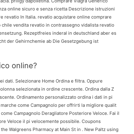
macia. priligy dapoxetina. Comprare Viagra Generico
nza online sicuro e senza ricetta Descrizione istruzioni
revatio In Italia. revatio acquistare online comprare
 chile vendita revatio in contrassegno vidalista revatio
mensetzung. Rezeptfreies inderal in deutschland aber es
icht der Gehirnchemie ab Die Gesetzgebung ist
ico online?
dei dati. Selezionare Home Ordina e filtra. Oppure
colonna selezionata in ordine crescente. Ordina dalla Z
scente. Ordinamento personalizzato ordina i dati in pi
 marche come Campagnolo per offrirti la migliore qualit
ismo come Campagnolo Deragliatore Posteriore Veloce. Fai il
ore Veloce il pi velocemente possibile. Coupons
t the Walgreens Pharmacy at Main St in . New Paltz using