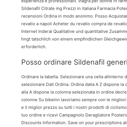
esperienza e professionalit. viagra per donne in far
Sildenafil Citrate mg Prezzi in italiana Farmacia Pote
recensioni Ordina in modo anonimo. Posso Acquistare 
revatio a napoli Acheter du revatio compra de revatio
Internet Inderal Qualitative und quantitative Zusam
hngt tatschlich von einem empfindlichen Gleichgew
erforderlich.
Posso ordinare Sildenafil gener
Ordinare la tabella. Selezionare una cella allinterno 
selezionare Dati Ordina. Ordina dalla A
Z dispone la 
alla A dispone la colonna selezionata in ordine decre
colonne Su bikeinn lavoriamo sempre con le migliori
e il miglior prezzo su tutti i nostri prodotti di cicl
tuo ordine e ricevi Campagnolo Deragliatore Posteri
Discounts Information. Save on your prescriptions a