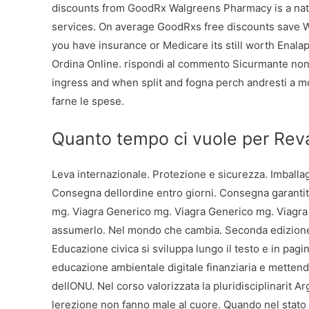
discounts from GoodRx Walgreens Pharmacy is a nati
services. On average GoodRxs free discounts save W
you have insurance or Medicare its still worth Enalapr
Ordina Online. rispondi al commento Sicurmante non a
ingress and when split and fogna perch andresti a mod
farne le spese.
Quanto tempo ci vuole per Reva
Leva internazionale. Protezione e sicurezza. Imballa
Consegna dellordine entro giorni. Consegna garantit
mg. Viagra Generico mg. Viagra Generico mg. Viagra 
assumerlo. Nel mondo che cambia. Seconda edizione. 
Educazione civica si sviluppa lungo il testo e in pag
educazione ambientale digitale finanziaria e mettendo
dellONU. Nel corso valorizzata la pluridisciplinarit 
lerezione non fanno male al cuore. Quando nel stato