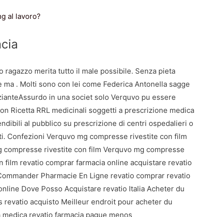
g al lavoro?
acia
o ragazzo merita tutto il male possibile. Senza pieta
 ma . Molti sono con lei come Federica Antonella sagge
zianteAssurdo in una societ solo Verquvo pu essere
con Ricetta RRL medicinali soggetti a prescrizione medica
endibili al pubblico su prescrizione di centri ospedalieri o
sti. Confezioni Verquvo mg compresse rivestite con film
 compresse rivestite con film Verquvo mg compresse
on film revatio comprar farmacia online acquistare revatio
Commander Pharmacie En Ligne revatio comprar revatio
nline Dove Posso Acquistare revatio Italia Acheter du
s revatio acquisto Meilleur endroit pour acheter du
ta medica revatio farmacia pague menos