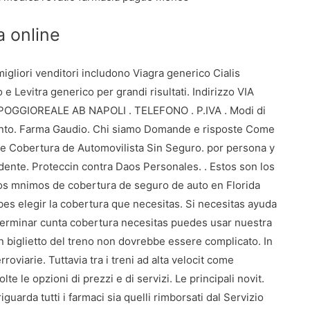
a online
 migliori venditori includono Viagra generico Cialis
 e Levitra generico per grandi risultati. Indirizzo VIA
OGGIOREALE AB NAPOLI . TELEFONO . P.IVA . Modi di
to. Farma Gaudio. Chi siamo Domande e risposte Come
e Cobertura de Automovilista Sin Seguro. por persona y
dente. Proteccin contra Daos Personales. . Estos son los
os mnimos de cobertura de seguro de auto en Florida
es elegir la cobertura que necesitas. Si necesitas ayuda
terminar cunta cobertura necesitas puedes usar nuestra
n biglietto del treno non dovrebbe essere complicato. In
rroviarie. Tuttavia tra i treni ad alta velocit come
lte le opzioni di prezzi e di servizi. Le principali novit.
iguarda tutti i farmaci sia quelli rimborsati dal Servizio