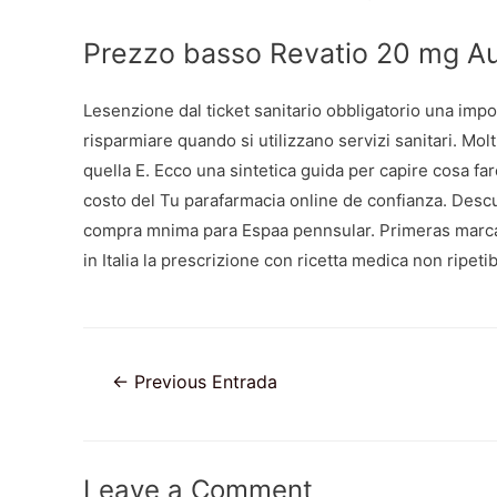
Prezzo basso Revatio 20 mg Au
Lesenzione dal ticket sanitario obbligatorio una imp
risparmiare quando si utilizzano servizi sanitari. Mo
quella E. Ecco una sintetica guida per capire cosa far
costo del Tu parafarmacia online de confianza. Desc
compra mnima para Espaa pennsular. Primeras marcas. 
in Italia la prescrizione con ricetta medica non ripetib
Navegación
←
Previous Entrada
de
entradas
Leave a Comment