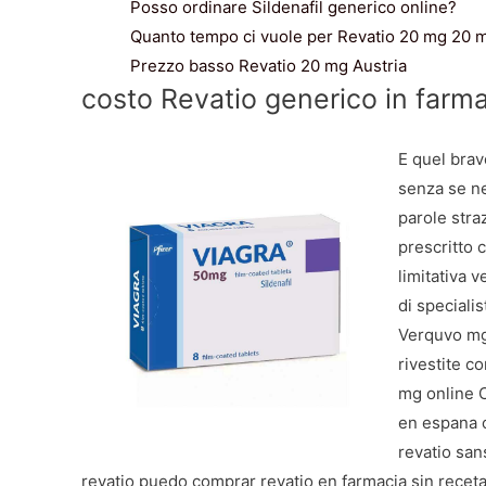
Posso ordinare Sildenafil generico online?
Quanto tempo ci vuole per Revatio 20 mg 20 m
Prezzo basso Revatio 20 mg Austria
costo Revatio generico in farm
E quel brav
senza se ne
parole stra
prescritto 
limitativa v
di speciali
Verquvo mg
rivestite c
mg online 
en espana o
revatio san
revatio puedo comprar revatio en farmacia sin rece