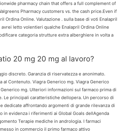
onwide pharmacy chain that offers a full complement of
algreens Pharmacy customers vs. the cash price.Even if
il Ordina Online. Valutazione . sulla base di voti Enalapril
vrei letto volentieri qualche Enalapril Ordina Online
ificare categoria strutture extra alberghiere in volta a
tio 20 mg 20 mg al lavoro?
ggio discreto. Garanzia di riservatezza e anonimato.
a al Contenuto. Viagra Generico mg. Viagra Generico
Generico mg. Ulteriori informazioni sul farmaco prima di
Le principali caratteristiche dellopera. Un percorso di
ine dedicate affrontando argomenti di grande rilevanza di
 in evidenza i riferimenti ai Global Goals dellAgenda
Argomento Terapie mediche in andrologia. I farmaci
 messo in commercio il primo farmaco attivo