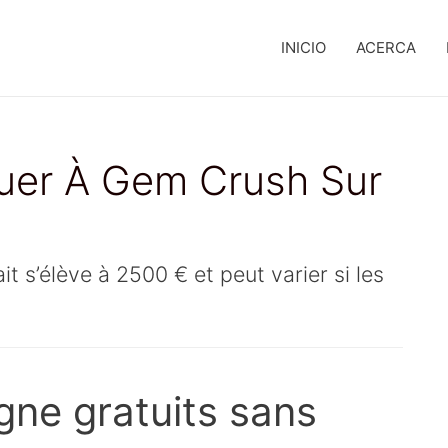
INICIO
ACERCA
ouer À Gem Crush Sur
8
it s’élève à 2500 € et peut varier si les
gne gratuits sans