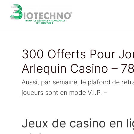
300 Offerts Pour J
Arlequin Casino – 7
Aussi, par semaine, le plafond de retra
joueurs sont en mode V.I.P. –
Jeux de casino en li