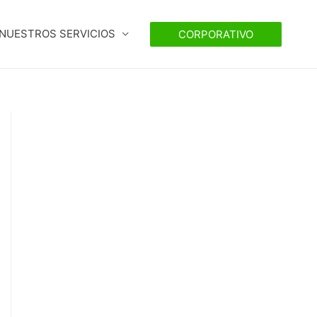
NUESTROS SERVICIOS
CORPORATIVO