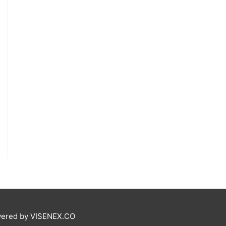
ered by VISENEX.CO