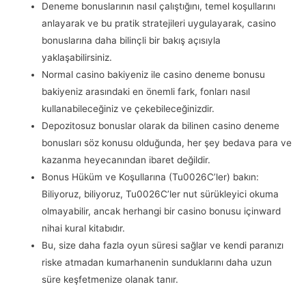
Deneme bonuslarının nasıl çalıştığını, temel koşullarını
anlayarak ve bu pratik stratejileri uygulayarak, casino
bonuslarına daha bilinçli bir bakış açısıyla
yaklaşabilirsiniz.
Normal casino bakiyeniz ile casino deneme bonusu
bakiyeniz arasındaki en önemli fark, fonları nasıl
kullanabileceğiniz ve çekebileceğinizdir.
Depozitosuz bonuslar olarak da bilinen casino deneme
bonusları söz konusu olduğunda, her şey bedava para ve
kazanma heyecanından ibaret değildir.
Bonus Hüküm ve Koşullarına (Tu0026C’ler) bаkın:
Biliyoruz, biliyoruz, Tu0026C’ler nut sürükleyici okuma
olmayabilir, ancak herhangi bir casіno bonusu içinward
nihai kural kitabıdır.
Bu, size daha fazla oyun süresi sağlar ve kendi paranızı
riske atmadan kumarhanenin sunduklarını daha uzun
süre keşfetmenize olanak tanır.