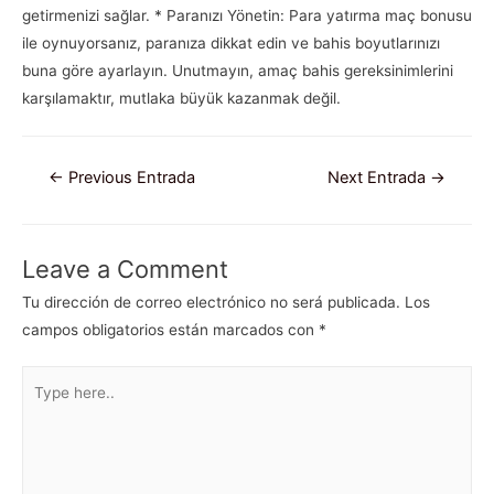
getirmenizi sağlar. * Paranızı Yönetin: Para yatırma maç bonusu
ile oynuyorsanız, paranıza dikkat edin ve bahis boyutlarınızı
buna göre ayarlayın. Unutmayın, amaç bahis gereksinimlerini
karşılamaktır, mutlaka büyük kazanmak değil.
Navegación
←
Previous Entrada
Next Entrada
→
de
entradas
Leave a Comment
Tu dirección de correo electrónico no será publicada.
Los
campos obligatorios están marcados con
*
Type
here..