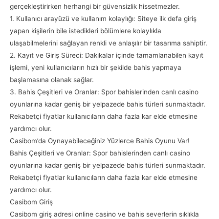
gerçekleştirirken herhangi bir güvensizlik hissetmezler.
1. Kullanıcı arayüzü ve kullanım kolaylığı: Siteye ilk defa giriş
yapan kişilerin bile istedikleri bölümlere kolaylıkla
ulaşabilmelerini sağlayan renkli ve anlaşılır bir tasarıma sahiptir.
2. Kayıt ve Giriş Süreci: Dakikalar içinde tamamlanabilen kayıt
işlemi, yeni kullanıcıların hızlı bir şekilde bahis yapmaya
başlamasına olanak sağlar.
3. Bahis Çeşitleri ve Oranlar: Spor bahislerinden canlı casino
oyunlarına kadar geniş bir yelpazede bahis türleri sunmaktadır.
Rekabetçi fiyatlar kullanıcıların daha fazla kar elde etmesine
yardımcı olur.
Casibom’da Oynayabileceğiniz Yüzlerce Bahis Oyunu Var!
Bahis Çeşitleri ve Oranlar: Spor bahislerinden canlı casino
oyunlarına kadar geniş bir yelpazede bahis türleri sunmaktadır.
Rekabetçi fiyatlar kullanıcıların daha fazla kar elde etmesine
yardımcı olur.
Casibom Giriş
Casibom giriş adresi online casino ve bahis severlerin sıklıkla