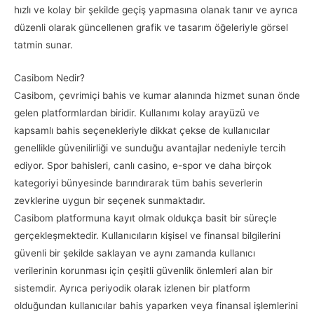
hızlı ve kolay bir şekilde geçiş yapmasına olanak tanır ve ayrıca
düzenli olarak güncellenen grafik ve tasarım öğeleriyle görsel
tatmin sunar.
Casibom Nedir?
Casibom, çevrimiçi bahis ve kumar alanında hizmet sunan önde
gelen platformlardan biridir. Kullanımı kolay arayüzü ve
kapsamlı bahis seçenekleriyle dikkat çekse de kullanıcılar
genellikle güvenilirliği ve sunduğu avantajlar nedeniyle tercih
ediyor. Spor bahisleri, canlı casino, e-spor ve daha birçok
kategoriyi bünyesinde barındırarak tüm bahis severlerin
zevklerine uygun bir seçenek sunmaktadır.
Casibom platformuna kayıt olmak oldukça basit bir süreçle
gerçekleşmektedir. Kullanıcıların kişisel ve finansal bilgilerini
güvenli bir şekilde saklayan ve aynı zamanda kullanıcı
verilerinin korunması için çeşitli güvenlik önlemleri alan bir
sistemdir. Ayrıca periyodik olarak izlenen bir platform
olduğundan kullanıcılar bahis yaparken veya finansal işlemlerini