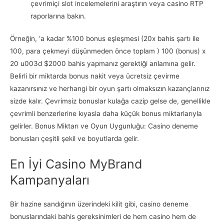
çevrimiçi slot incelemelerini araştırın veya casino RTP
raporlarına bakın.
Örneğin, ‘a kadar %100 bonus eşleşmesi (20x bahis şartı ile
100, para çekmeyi düşünmeden önce toplam ) 100 (bonus) x
20 u003d $2000 bahis yapmanız gerektiği anlamına gelir.
Belirli bir miktarda bonus nakit veya ücretsiz çevirme
kazanırsınız ve herhangi bir oyun şartı olmaksızın kazançlarınız
sizde kalır. Çevrimsiz bonuslar kulağa cazip gelse de, genellikle
çevrimli benzerlerine kıyasla daha küçük bonus miktarlarıyla
gelirler. Bonus Miktarı ve Oyun Uygunluğu: Casino deneme
bonusları çeşitli şekil ve boyutlarda gelir.
En İyi Casino MyBrand
Kampanyaları
Bir hazine sandığının üzerindeki kilit gibi, casino deneme
bonuslarındaki bahis gereksinimleri de hem casino hem de