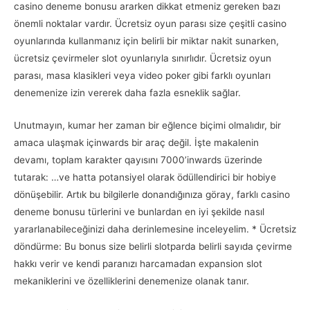
casino deneme bonusu ararken dikkat etmeniz gereken bazı
önemli noktalar vardır. Ücretsiz oyun parası size çeşitli casino
oyunlarında kullanmanız için belirli bir miktar nakit sunarken,
ücretsiz çevirmeler slot oyunlarıyla sınırlıdır. Ücretsiz oyun
parası, masa klasikleri veya video poker gibi farklı oyunları
denemenize izin vererek daha fazla esneklik sağlar.
Unutmayın, kumar her zaman bir eğlence biçimi olmalıdır, bir
amaca ulaşmak içinwards bir araç değil. İşte makalenin
devamı, toplam karakter qayısını 7000’inwards üzerinde
tutarak: …ve hatta potansiyel olarak ödüllendirіci bir hobiye
dönüşebilir. Artık bu bilgilerle donandığınıza göray, farklı casino
deneme bonusu türlerini ve bunlardan еn iyi şekilde nasıl
yararlanabileceğinizi daha derinlemesine inceleyelim. * Ücretsiz
döndürme: Bu bonus size belirli slotparda belirli sayıda çevirme
hakkı verir ve kendi paranızı harcamadan expansion slot
mekaniklerini ve özelliklerini denemenіze olanak tanır.