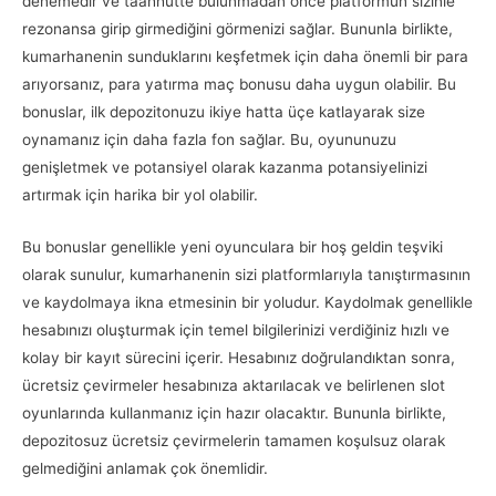
denemedir ve taahhütte bulunmadan önce platformun sizinle
rezonansa girip girmediğini görmenizi sağlar. Bununla birlikte,
kumarhanenin sunduklarını keşfetmek için daha önemli bir para
arıyorsanız, para yatırma maç bonusu daha uygun olabilir. Bu
bonuslar, ilk depozitonuzu ikiye hatta üçe katlayarak size
oynamanız için daha fazla fon sağlar. Bu, oyununuzu
genişletmek ve potansiyel olarak kazanma potansiyelinizi
artırmak için harika bir yol olabilir.
Bu bonuslar genellikle yeni oyunculara bir hoş geldin teşviki
olarak sunulur, kumarhanenin sizi platformlarıyla tanıştırmasının
ve kaydolmaya ikna etmesinin bir yoludur. Kaydolmak genellikle
hesabınızı oluşturmak için temel bilgilerinizi verdiğiniz hızlı ve
kolay bir kayıt sürecini içerir. Hesabınız doğrulandıktan sonra,
ücretsiz çevirmeler hesabınıza aktarılacak ve belirlenen slot
oyunlarında kullanmanız için hazır olacaktır. Bununla birlikte,
depozitosuz ücretsiz çevirmelerin tamamen koşulsuz olarak
gelmediğini anlamak çok önemlidir.