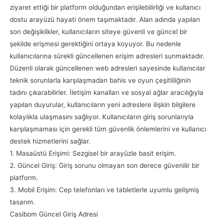
ziyaret ettiği bir platform olduğundan erişilebilirliği ve kullanıcı
dostu arayüzü hayati önem taşımaktadır. Alan adında yapılan
son değişiklikler, kullanıcıların siteye güvenli ve güncel bir
şekilde erişmesi gerektiğini ortaya koyuyor. Bu nedenle
kullanıcılarına sürekli güncellenen erişim adresleri sunmaktadır.
Düzenli olarak güncellenen web adresleri sayesinde kullanıcılar
teknik sorunlarla karşılaşmadan bahis ve oyun çeşitliliğinin
tadını çıkarabilirler. İletişim kanalları ve sosyal ağlar aracılığıyla
yapılan duyurular, kullanıcıların yeni adreslere ilişkin bilgilere
kolaylıkla ulaşmasını sağlıyor. Kullanıcıların giriş sorunlarıyla
karşılaşmaması için gerekli tüm güvenlik önlemlerini ve kullanıcı
destek hizmetlerini sağlar.
1. Masaüstü Erişimi: Sezgisel bir arayüzle basit erişim.
2. Güncel Giriş: Giriş sorunu olmayan son derece güvenilir bir
platform.
3. Mobil Erişim: Cep telefonları ve tabletlerle uyumlu gelişmiş
tasarım.
Casibom Güncel Giriş Adresi