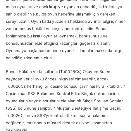
masa oyunları ve canlı krupiye oyunları daha düşük bir katkıya
sahip olabilir ve bu da oyun hedefine ulaşmak için gereken
süreyi uzatır. Oyun katkı yüzdeleri hakkında ayrıntılı bilgi için her
zaman bonus hüküm ve koşullarını kontrol edin. Bonus
fonlarınızla bu kısıtlı oyunları oynamak, bonusunuzu ve
bonusunuzdan elde ettiğiniz kazançları geçersiz kılabilir.
Oynamaya başlamadan önce oyun kısıtlamaları hakkında bilgi
edindiğinizden emin olun.
Bonus Hüküm ve Koşullarını (Tu0026Cs) Okuyun: Bu en
heyecan verici uyku öncesi hikayesi olmayabilir, ancak
Tu0026Cs herhangi bir casino bonusu için nihai kural kitabıdır. *
Casino’nun SSS Bölümünü Kontrol Edin: Birçok online casino,
oyuncuların yaygın sorularını ele alan bir Sıkça Sorulan Sorular
(SSS) bölümüne sahiptir. * Müşteri Desteğiyle İletişime Geçin:
Tu0026C’leri ve SSS’yi kontrol ettikten sonra hala emin
değilseniz, casinonun müşteri destek ekibine ulaşmaktan
çekinmeyin.