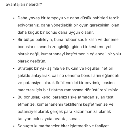
avantajları nelerdir?
Daha yavaş bir tempoyu ve daha düşük bahisleri tercih
ediyorsanız, daha yönetilebilir bir oyun gereksinimi olan
daha küçük bir bonus daha uygun olabilir.
Bir bütçe belirleyin, buna rubber sadık kalın ve denеme
bonuslarını anında zenginliğe giden bir kestirme yol
olarak değil, kumarhaneyi keşfetmenin eğlenceli bir yolu
olarak geeörün.
Stratejik bir yaklaşımla ve hüküm ve koşulları net bir
şekilde anlayarak, casino deneme bonuslarını eğlenceli
ve potansiyel olarak ödüllendirici bir çevrimiçi casino
macerası için bir fırlatma rampasına dönüştürebilirsiniz.
Bu bonuslar, kendi paranızı riske atmadan suları test
etmenize, kumarhanenin tekliflerini keşfetmenize ve
potansiyel olarak gerçek para kazanmanıza olanak
tanıyan çok sayıda avantaj sunar.
Sonuçta kumarhaneler birer işletmedir ve faaliyet