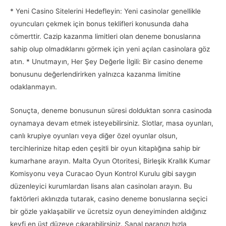
* Yeni Casino Sitelerini Hedefleyin: Yeni casinolar genellikle
oyuncuları çekmek için bonus teklifleri konusunda daha
cömerttir. Cazip kazanma limitleri olan deneme bonuslarına
sahip olup olmadıklarını görmek için yeni açılan casinolara göz
atın. * Unutmayın, Her Şey Değerle İlgili: Bir casino deneme
bonusunu değerlendirirken yalnızca kazanma limitine
odaklanmayın.
Sonuçta, deneme bonusunun süresi dolduktan sonra casinoda
oynamaya devam etmek isteyebilirsiniz. Slotlar, masa oyunları,
canlı krupiye oyunları veya diğer özel oyunlar olsun,
tercihlerinize hitap eden çeşitli bir oyun kitaplığına sahip bir
kumarhane arayın. Malta Oyun Otoritesi, Birleşik Krallık Kumar
Komisyonu veya Curacao Oyun Kontrol Kurulu gibi saygın
düzenleyici kurumlardan lisans alan casinoları arayın. Bu
faktörleri aklınızda tutarak, casino deneme bonuslarına seçici
bir gözle yaklaşabilir ve ücretsiz oyun deneyiminden aldığınız
keyfi en üst düzeye çıkarabilirsiniz. Sanal paranızı hızla