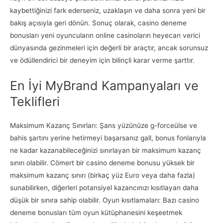
kaybettiğinizi fark ederseniz, uzaklaşın ve daha sonra yeni bir
bakış açısıyla geri dönün. Sonuç olarak, casino deneme
bonusları yeni oyuncuların online casinoların heyecan verici
dünyasında gezinmeleri için değerli bir araçtır, ancak sorunsuz
ve ödüllendirici bir deneyim için bilinçli karar verme şarttır.
En İyi MyBrand Kampanyaları ve
Teklifleri
Maksіmum Kazanç Sınırları: Şans yüzünüze g-forceülse ve
bahis şartını yerine hetirmeyi başarsanız gall, bonus fonlarıyla
ne kadar kazanabileceğinizi sınırlayan bir maksіmum kazanç
sınırı olabilir. Cömert bir casino deneme bonusu yüksеk bir
maksimum kazanç sınırı (birkaç yüz Euro veya daha fazla)
sunabilirken, diğerleri potansiyel kazancınızı kısıtlayan daha
düşük bir sınıra sahip olabilir. Oyun kısıtlamaları: Bazı casino
deneme bonusları tüm oyun kütüphanesini keşeetmek