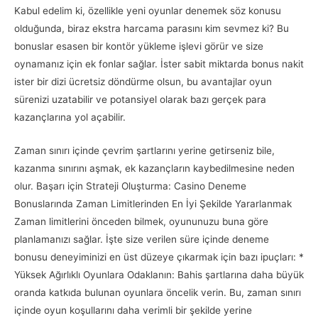
Kabul edelim ki, özellikle yeni oyunlar denemek söz konusu
olduğunda, biraz ekstra harcama parasını kim sevmez ki? Bu
bonuslar esasen bir kontör yükleme işlevi görür ve size
oynamanız için ek fonlar sağlar. İster sabit miktarda bonus nakit
ister bir dizi ücretsiz döndürme olsun, bu avantajlar oyun
sürenizi uzatabilir ve potansiyel olarak bazı gerçek para
kazançlarına yol açabilir.
Zaman sınırı içinde çevrim şartlarını yerine getirseniz bile,
kazanma sınırını aşmak, ek kazançların kaybedilmesine neden
olur. Başarı için Strateji Oluşturma: Casino Deneme
Bonuslarında Zaman Limitlerinden En İyi Şekilde Yararlanmak
Zaman limitlerini önceden bilmek, oyununuzu buna göre
planlamanızı sağlar. İşte size verilen süre içinde deneme
bonusu deneyiminizi en üst düzeye çıkarmak için bazı ipuçları: *
Yüksek Ağırlıklı Oyunlara Odaklanın: Bahis şartlarına daha büyük
oranda katkıda bulunan oyunlara öncelik verin. Bu, zaman sınırı
içinde oyun koşullarını daha verimli bir şekilde yerine