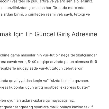
coin) vasitəsi ilə pulu artıra və ya ard şəhla bilərsiniz.
öz mənzilinizdən çıxmadan hər fürsətdə mərc edə
lardan birini, o cümlədən rəsmi veb saytı, tətbiqi və
mak Için En Güncel Giriş Adresine
hine game maşınlarının vur-tut bir neçə tərtibatçısından
arına cavab verir, 5-40 dəqiqə ərzində pulun alınması ötrü
 rəqiblərlə müqayisədə vur-tut tutqun cəhətlərdir.
ında qeydiyyatdan keçin və” “sizdə bizimlə qazanın.
press kuponlar üçün artıq mostbet “ekspress buster”
lən oyunları axtara-axtara qalmayacaqsınız.
et qədər rəngarəng oyunlara malik onlayn kazino təklif