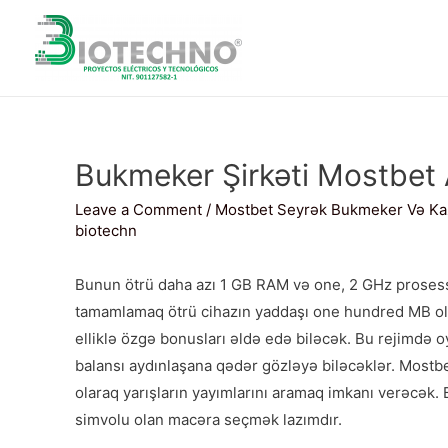
Bukmeker Şirkəti Mostbet
Leave a Comment
/
Mostbet Seyrək Bukmeker Və Kaz
biotechn
Bunun ötrü daha azı 1 GB RAM və one, 2 GHz prosess
tamamlamaq ötrü cihazın yaddaşı one hundred MB olma
elliklə özgə bonusları əldə edə biləcək. Bu rejimdə o
balansı aydınlaşana qədər gözləyə biləcəklər. Mostbe
olaraq yarışların yayımlarını aramaq imkanı verəcək
simvolu olan macəra seçmək lazımdır.