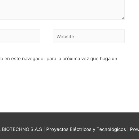
Website
eb en este navegador para la próxima vez que haga un
 BIOTECHNO S.A.S | Proyectos Eléctricos y Tecnológicos
| Pow