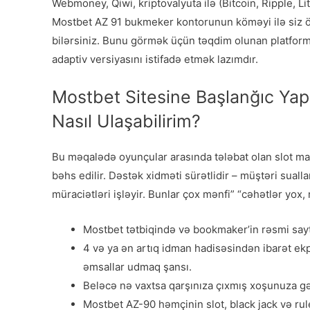
Webmoney, Qiwi, kriptovalyuta ilə (Bitcoin, Ripple, Lite
Mostbet AZ 91 bukmeker kontorunun köməyi ilə siz 
bilərsiniz. Bunu görmək üçün təqdim olunan platforma
adaptiv versiyasını istifadə etmək lazımdır.
Mostbet Sitesine Başlanğıc Yap
Nasıl Ulaşabilirim?
Bu məqalədə oyunçular arasında tələbat olan slot mac
bəhs edilir. Dəstək xidməti sürətlidir – müştəri suall
müraciətləri işləyir. Bunlar çox mənfi” “cəhətlər yox,
Mostbet tətbiqində və bookmaker’in rəsmi sayt
4 və ya ən artıq idman hadisəsindən ibarət ek
əmsallar udmaq şansı.
Beləcə nə vaxtsa qarşınıza çıxmış xoşunuza gə
Mostbet AZ-90 həmçinin slot, black jack və rul