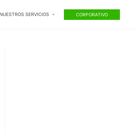
NUESTROS SERVICIOS
CORPORATIVO