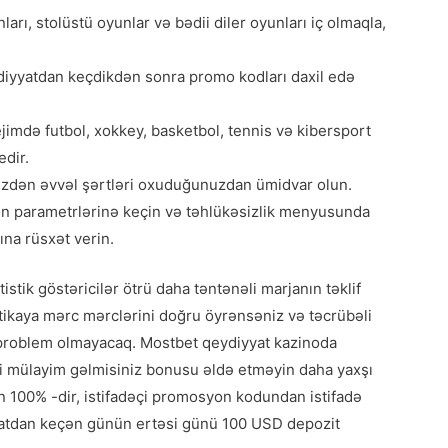
rı, stolüstü oyunlar və bədii diler oyunları iç olmaqla,
diyyatdan keçdikdən sonra promo kodları daxil edə
jimdə futbol, xokkey, basketbol, tennis və kibersport
edir.
əzdən əvvəl şərtləri oxuduğunuzdan ümidvar olun.
on parametrlərinə keçin və təhlükəsizlik menyusunda
na rüsxət verin.
istik göstəricilər ötrü daha təntənəli marjanın təklif
tikaya mərc mərclərini doğru öyrənsəniz və təcrübəli
r problem olmayacaq. Mostbet qeydiyyat kazinoda
i mülayim gəlmisiniz bonusu əldə etməyin daha yaxşı
 100% -dir, istifadəçi promosyon kodundan istifadə
yyatdan keçən günün ertəsi günü 100 USD depozit