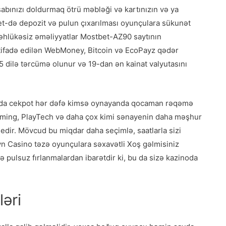
abınızı doldurmaq ötrü məbləği və kartınızın və ya
tbet-də depozit və pulun çıxarılması oyunçulara sükunət
təhlükəsiz əməliyyatlar Mostbet-AZ90 saytının
stifadə edilən WebMoney, Bitcoin və EcoPayz qədər
5 dilə tərcümə olunur və 19-dan ən kainat valyutasını
burada cekpot hər dəfə kimsə oynayanda qocaman rəqəmə
gaming, PlayTech və daha çox kimi sənayenin daha məşhur
 edir. Mövcud bu miqdar daha seçimlə, saatlarla sizi
yn Casino təzə oyunçulara səxavətli Xoş gəlmisiniz
 pulsuz fırlanmalardan ibarətdir ki, bu da sizə kazinoda
əri