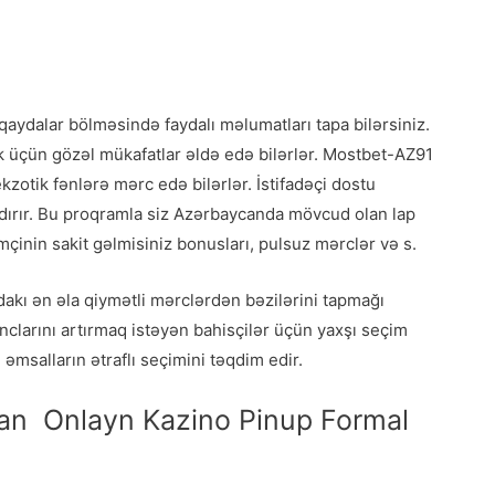
aydalar bölməsində faydalı məlumatları tapa bilərsiniz.
ək üçün gözəl mükafatlar əldə edə bilərlər. Mostbet-AZ91
zotik fənlərə mərc edə bilərlər. İstifadəçi dostu
ırır. Bu proqramla siz Azərbaycanda mövcud olan lap
mçinin sakit gəlmisiniz bonusları, pulsuz mərclər və s.
dakı ən əla qiymətli mərclərdən bəzilərini tapmağı
clarını artırmaq istəyən bahisçilər üçün yaxşı seçim
əmsalların ətraflı seçimini təqdim edir.
n ️ Onlayn Kazino Pinup Formal