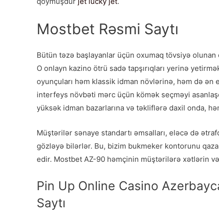
qoymuşdur
jet lucky jet
.
Mostbet Rəsmi Saytı
Bütün təzə başlayanlar üçün oxumaq tövsiyə olunan q
O onlayn kazino ötrü sadə tapşırıqları yerinə yetirm
oyunçuları həm klassik idman növlərinə, həm də ən ek
interfeys növbəti mərc üçün kömək seçməyi asanlaşd
yüksək idman bazarlarına və təkliflərə daxil onda, hə
Müştərilər sənaye standartı əmsalları, eləcə də ətraf
gözləyə bilərlər. Bu, bizim bukmeker kontorunu qazan
edir. Mostbet AZ-90 həmçinin müştərilərə xətlərin və 
Pin Up Online Casino Azerbayca
Saytı