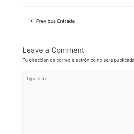
Navegación
←
Previous Entrada
de
entradas
Leave a Comment
Tu dirección de correo electrónico no será publicada
Type
here..