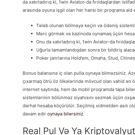
da xatırladırıq ki, 1win Aviator-da fırıldaqlardan is
arasında oyuna işgil olan hər hansı bir proqrama aid e
Tələb olunan bölməyə keçin və ödəniş sistemlə
Mərc görmək və kazinoda oynamaq üçün hesabı
Onu da xatırladırıq ki, 1win Aviator-da fırılda
Uğurla tamamlandıqdan sonra bir bildiriş alaca
Poker janrlarına Hold’em, Omaha, Stud, Chines
Bonus balansına iç olan pulla oynaya bilməzsiniz. Az
çıxarmaq ötrü öz ölkələrində mövcud olan vahid ən ö
internet saytında, həm də mobil proqramda tapa bilə
sistemlərinin bölünməz siyahısını sezmək üçün oxşar
dərhal hesaba köçürülür. Seçilmiş xidmətdən asılı o
davam edir
oynaya bilərsiniz
.
Real Pul Və Ya Kriptovalyu