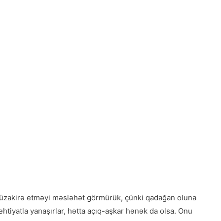
ı müzakirə etməyi məsləhət görmürük, çünki qadağan oluna
ehtiyatla yanaşırlar, hətta açıq-aşkar hənək da olsa. Onu