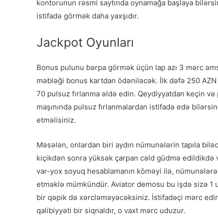
kontorunun rəsmi saytında oynamağa başlaya bilərsin
istifadə görmək daha yaxşıdır.
Jackpot Oyunları
Bonus pulunu bərpa görmək üçün lap azı 3 mərc əmsa
məbləği bonus kartdan ödəniləcək. İlk dəfə 250 AZN
70 pulsuz fırlanma əldə edin. Qeydiyyatdan keçin və p
maşınında pulsuz fırlanmalardan istifadə edə bilərsin
etməlisiniz.
Məsələn, onlardan biri aydın nümunələrin tapıla biləc
kiçikdən sonra yüksək çarpan cəld güdmə edildikdə 
var-yox soyuq hesablamanın köməyi ilə, nümunələrə r
etməklə mümkündür. Aviator demosu bu işdə sizə 1 
bir qəpik də xərcləməyəcəksiniz. İstifadəçi mərc edir
qalibiyyəti bir siqnaldır, o vaxt mərc uduzur.