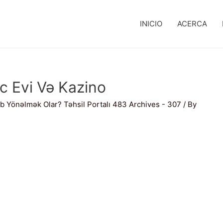
INICIO
ACERCA
 Evi Və Kazino
b Yönəlmək Olar? Təhsil Portalı 483 Archives - 307
/ By