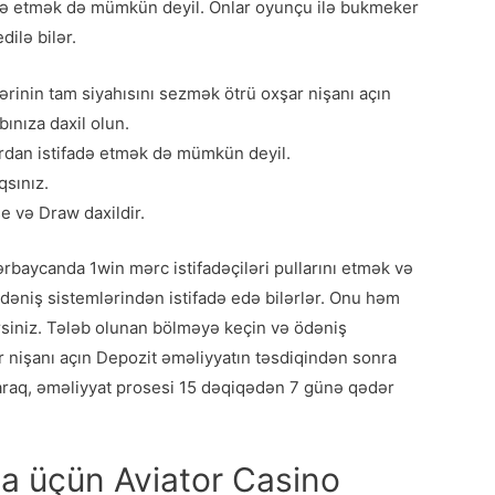
tifadə etmək də mümkün deyil. Onlar oyunçu ilə bukmeker
dilə bilər.
rinin tam siyahısını sezmək ötrü oxşar nişanı açın
nıza daxil olun.
qlardan istifadə etmək də mümkün deyil.
qsınız.
e və Draw daxildir.
ərbaycanda 1win mərc istifadəçiləri pullarını etmək və
dəniş sistemlərindən istifadə edə bilərlər. Onu həm
rsiniz. Tələb olunan bölməyə keçin və ödəniş
 nişanı açın Depozit əməliyyatın təsdiqindən sonra
laraq, əməliyyat prosesi 15 dəqiqədən 7 günə qədər
ta üçün Aviator Casino