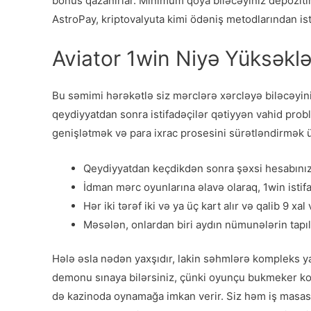
bonus qazanırlar. Minimum qoya biləcəyiniz depozitin
AstroPay, kriptovalyuta kimi ödəniş metodlarından ist
Aviator 1win Niyə Yüksək
Bu səmimi hərəkətlə siz mərclərə xərcləyə biləcəyini
qeydiyyatdan sonra istifadəçilər qətiyyən vahid proble
genişlətmək və para ixrac prosesini sürətləndirmək üç
Qeydiyyatdan keçdikdən sonra şəxsi hesabınız
İdman mərc oyunlarına əlavə olaraq, 1win istifa
Hər iki tərəf iki və ya üç kart alır və qalib 9 x
Məsələn, onlardan biri aydın nümunələrin tapıla 
Hələ əsla nədən yaxşıdır, lakin səhmlərə kompleks ya
demonu sınaya bilərsiniz, çünki oyunçu bukmeker ko
də kazinoda oynamağa imkan verir. Siz həm iş mas