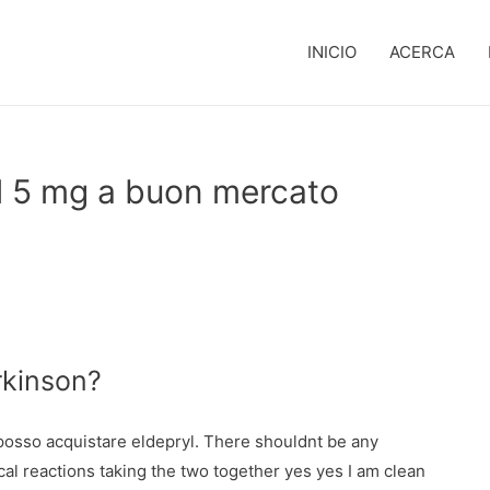
INICIO
ACERCA
l 5 mg a buon mercato
rkinson?
osso acquistare eldepryl. There shouldnt be any
al reactions taking the two together yes yes I am clean