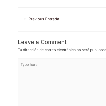
Navegación
←
Previous Entrada
de
entradas
Leave a Comment
Tu dirección de correo electrónico no será publicada
Type
here..