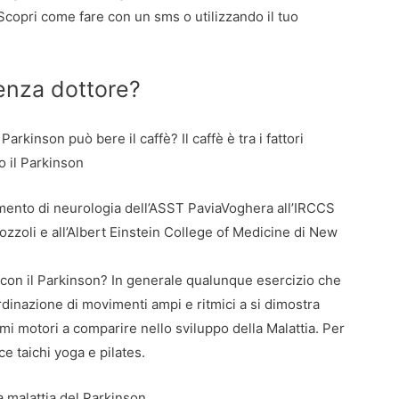
copri come fare con un sms o utilizzando il tuo
enza dottore?
Parkinson può bere il caffè? Il caffè è tra i fattori
ro il Parkinson
imento di neurologia dell’ASST PaviaVoghera all’IRCCS
zzoli e all’Albert Einstein College of Medicine di New
 con il Parkinson? In generale qualunque esercizio che
rdinazione di movimenti ampi e ritmici a si dimostra
tomi motori a comparire nello sviluppo della Malattia. Per
e taichi yoga e pilates.
a malattia del Parkinson