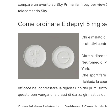
compare un evento su Sky Primafila in pay per view S
telecomando Sky.
Come ordinare Eldepryl 5 mg s
Chi è malato di 
protettivi cont
Oltre al dipart
Neuromed di Po
York.
Che sport fare
richieda la coo
efficace nel contrastare la rigidità uno dei primi sin
questo ben vengano le classi di danza ginnastica dolc
Come iniziano i sintomi del Parkinson? Come inizia l