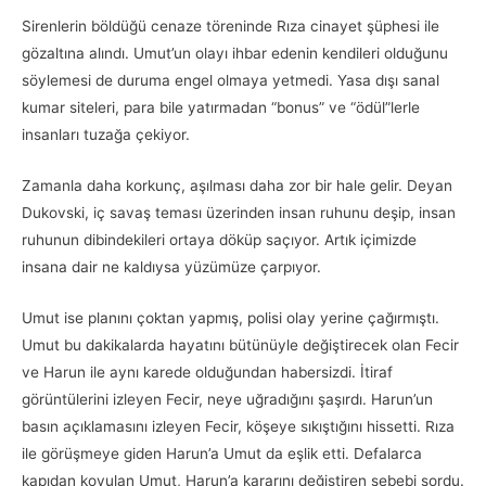
Sirenlerin böldüğü cenaze töreninde Rıza cinayet şüphesi ile
gözaltına alındı. Umut’un olayı ihbar edenin kendileri olduğunu
söylemesi de duruma engel olmaya yetmedi. Yasa dışı sanal
kumar siteleri, para bile yatırmadan “bonus” ve “ödül”lerle
insanları tuzağa çekiyor.
Zamanla daha korkunç, aşılması daha zor bir hale gelir. Deyan
Dukovski, iç savaş teması üzerinden insan ruhunu deşip, insan
ruhunun dibindekileri ortaya döküp saçıyor. Artık içimizde
insana dair ne kaldıysa yüzümüze çarpıyor.
Umut ise planını çoktan yapmış, polisi olay yerine çağırmıştı.
Umut bu dakikalarda hayatını bütünüyle değiştirecek olan Fecir
ve Harun ile aynı karede olduğundan habersizdi. İtiraf
görüntülerini izleyen Fecir, neye uğradığını şaşırdı. Harun’un
basın açıklamasını izleyen Fecir, köşeye sıkıştığını hissetti. Rıza
ile görüşmeye giden Harun’a Umut da eşlik etti. Defalarca
kapıdan kovulan Umut, Harun’a kararını değiştiren sebebi sordu.