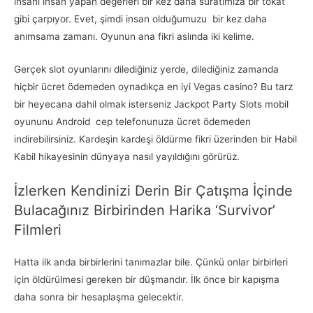
insanı insan yapan değerleri bir kez daha suratımıza bir tokat
gibi çarpıyor. Evet, şimdi insan olduğumuzu bir kez daha
anımsama zamanı. Oyunun ana fikri aslında iki kelime.
Gerçek slot oyunlarını dilediğiniz yerde, dilediğiniz zamanda
hiçbir ücret ödemeden oynadıkça en iyi Vegas casino? Bu tarz
bir heyecana dahil olmak isterseniz Jackpot Party Slots mobil
oyununu Android cep telefonunuza ücret ödemeden
indirebilirsiniz. Kardeşin kardeşi öldürme fikri üzerinden bir Habil
Kabil hikayesinin dünyaya nasıl yayıldığını görürüz.
İzlerken Kendinizi Derin Bir Çatışma İçinde
Bulacağınız Birbirinden Harika ‘Survivor’
Filmleri
Hatta ilk anda birbirlerini tanımazlar bile. Çünkü onlar birbirleri
için öldürülmesi gereken bir düşmandır. İlk önce bir kapışma
daha sonra bir hesaplaşma gelecektir.