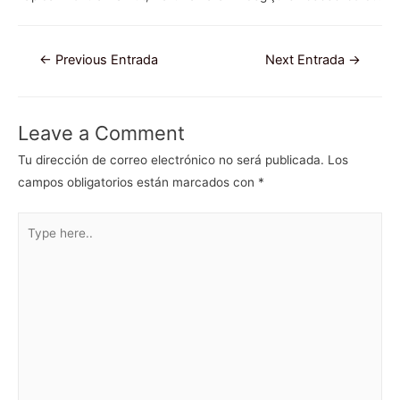
Navegación
←
Previous Entrada
Next Entrada
→
de
entradas
Leave a Comment
Tu dirección de correo electrónico no será publicada.
Los
campos obligatorios están marcados con
*
Type
here..