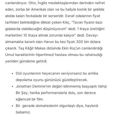
canlandırıyor. Otto, İngiliz meslektaşlarından derinden nefret
eden, zorba bir Amerikalı olan ve bu haliyle komik bir şekilde
akılda kalan fevkalade bir serseridir. Esnaf odalarının fiyat
tarifeleri belirlediğine dikkat çeken Kılıç, “Tavan fiyatın bazı
gıdalarda olabileceğini düşünüyorum” dedi. 1 liraya ürettiğini
marketten 10 liraya almak zorunda kalıyor” dedi. Davayı
almamakta kararlı olan Harun bu kez fiyatı 300 bin dolara
çıkardı. Taş Kâğıt Makas dizisinde Ekin Koç’un canlandırdığı
Umut karakterinin hipertimezi hastası olması bu rahatsızlığı
yeniden gündeme getirdi.
Dizi oyunlarının heyecanını seviyorsanız bu antika
depolama oyunu gününüzü güzelleştirecek.
Jonathan Demme’nin değeri bilinmemiş başyapıtı Vahşi
Bir Şey, harika performanslarla dolu, son derece
eğlenceli bir film.
Bir gecede domateslerim olgunlaştı diye, haykırdı
babamız.