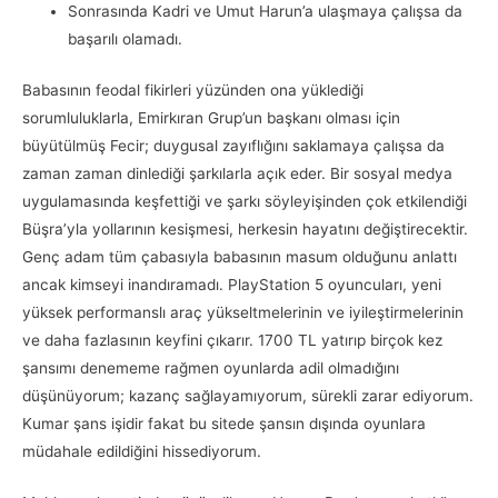
Sonrasında Kadri ve Umut Harun’a ulaşmaya çalışsa da
başarılı olamadı.
Babasının feodal fikirleri yüzünden ona yüklediği
sorumluluklarla, Emirkıran Grup’un başkanı olması için
büyütülmüş Fecir; duygusal zayıflığını saklamaya çalışsa da
zaman zaman dinlediği şarkılarla açık eder. Bir sosyal medya
uygulamasında keşfettiği ve şarkı söyleyişinden çok etkilendiği
Büşra’yla yollarının kesişmesi, herkesin hayatını değiştirecektir.
Genç adam tüm çabasıyla babasının masum olduğunu anlattı
ancak kimseyi inandıramadı. PlayStation 5 oyuncuları, yeni
yüksek performanslı araç yükseltmelerinin ve iyileştirmelerinin
ve daha fazlasının keyfini çıkarır. 1700 TL yatırıp birçok kez
şansımı denememe rağmen oyunlarda adil olmadığını
düşünüyorum; kazanç sağlayamıyorum, sürekli zarar ediyorum.
Kumar şans işidir fakat bu sitede şansın dışında oyunlara
müdahale edildiğini hissediyorum.