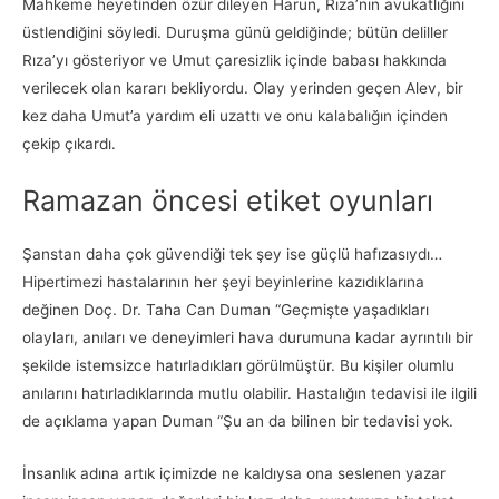
Mahkeme heyetinden özür dileyen Harun, Rıza’nın avukatlığını
üstlendiğini söyledi. Duruşma günü geldiğinde; bütün deliller
Rıza’yı gösteriyor ve Umut çaresizlik içinde babası hakkında
verilecek olan kararı bekliyordu. Olay yerinden geçen Alev, bir
kez daha Umut’a yardım eli uzattı ve onu kalabalığın içinden
çekip çıkardı.
Ramazan öncesi etiket oyunları
Şanstan daha çok güvendiği tek şey ise güçlü hafızasıydı…
Hipertimezi hastalarının her şeyi beyinlerine kazıdıklarına
değinen Doç. Dr. Taha Can Duman “Geçmişte yaşadıkları
olayları, anıları ve deneyimleri hava durumuna kadar ayrıntılı bir
şekilde istemsizce hatırladıkları görülmüştür. Bu kişiler olumlu
anılarını hatırladıklarında mutlu olabilir. Hastalığın tedavisi ile ilgili
de açıklama yapan Duman “Şu an da bilinen bir tedavisi yok.
İnsanlık adına artık içimizde ne kaldıysa ona seslenen yazar