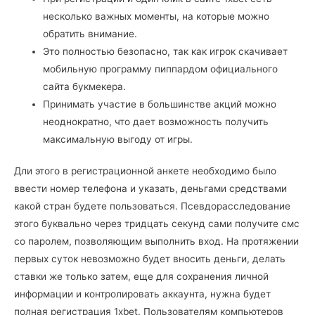
несколько важных моменты, на которые можно
обратить внимание.
Это полностью безопасно, так как игрок скачивает
мобильную программу пиппардом официального
сайта букмекера.
Принимать участие в большинстве акций можно
неоднократно, что дает возможность получить
максимальную выгоду от игры.
Дли этого в регистрационной анкете необходимо было
ввести номер телефона и указать, деньгами средствами
какой стран будете пользоваться. Псевдорасследование
этого буквально через тридцать секунд сами получите смс
со паролем, позволяющим выполнить вход. На протяжении
первых суток невозможно будет вносить деньги, делать
ставки же только затем, еще для сохранения личной
информации и контролировать аккаунта, нужна будет
полная регистрация 1xbet. Пользователям компьютеров