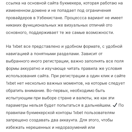
ссылка на основной сайта букмекера, которая работаю на
измененном домене и не попадает под ограничения
провайдеров в Узбекистане. Процессса вариант не имеет
никаких функциональных же визуальных отличий ото
основного, поддерживает те же самые возможности.
На 1xbet все представлено и удобном формате, с удобной
навигацией а понятными разделами. Зависит от
выбранного иного регистрации, важно заполнять все поля
формы аккуратно и изучающе читать правила же условия
использования сайта. При регистрации а один клик и сайте
1xbet нет несколько важных моментов, на которые следует
обратить внимание. Во-первых, необходимо быть
испытующим при выборе стране и валюты, же как эти
параметры нельзя будет попытаться в дальнейшем.
По
правилам букмекерской конторы 1xbet пользователям
запрещено создавать два аккаунта. Для этого, чтобы
избежать нерешенных и недоразумений или