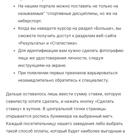
На нашем портале можно поставить не только на
называемые” “спортивные дисциплины, но же на
киберспорт.
Когда вы наведете курсор на раздел «Больше», вы
сможете получить доступ к разделам веб-сайта
«Результаты» и «Статистика».
Для идентификации вам нужно сделать фотографию
лица же удостоверения личности, следуя
инструкциям на экране.
При появлении первых признаков варьироваться
незамедлительно обратитесь к специалисту.
Дальше оставалось лишь ввести сумму ставки, которую
севилестр хотите сделать, и нажать кнопку «Сделать
ставку» в купоне. В центральной точки страницы
открывается роспись букмекера на выбранный матч.
Каждый посетительницу нашего заведения либо выбрать
такой способ оплаты, который будет наиболее выгодным а