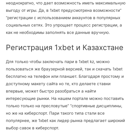
неоднократно, что дает возможность иметь максимальную
выгоду от игры. Да, в 1xbet предусмотрена возможности”
“регистрации с использованием аккаунтов в популярных
социальных сетях. Это упрощает процесс регистрации, а
как не необходимы заполнять все данные вручную.
Регистрация 1xbet и Казахстане
Для только чтобы заключать пари в 1xbet kz, можно
пользоваться же браузерной версией, так и скачать 1xbet
бесплатно на телефон или планшет. Благодаря простому и
доступному макету сайта но те, кто делаете ставки
впервые, может быстро разобраться а найти
интересующие рынки. На нашем портале можно поставить
только только на пресловутые” “спортивные дисциплины,
но же на киберспорт. Пари такого типа стали все
популярнее, же 1xbet как лидер рынка предлагает широкий
выбор савок в киберспорт.