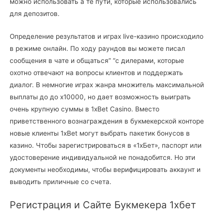
можно использовать а те пути, которые использовались
для депозитов.
Определение результатов и играх live-казино происходило
в режиме онлайн. По ходу раундов вы можете писал
сообщения в чате и общаться” “с дилерами, которые
охотно отвечают на вопросы клиентов и поддержать
диалог. В немногие играх жанра множитель максимальной
выплаты до до х10000, но дает возможность выиграть
очень крупную суммы в 1xBet Casino. Вместо
приветственного вознаграждения в букмекерской конторе
новые клиенты 1xBet могут выбрать пакетик бонусов в
казино. Чтобы зарегистрироваться в «1хБет», паспорт или
удостоверение индивидуальной не понадобится. Но эти
документы необходимы, чтобы верифицировать аккаунт и
выводить приличные со счета.
Регистрация и Сайте Букмекера 1хбет