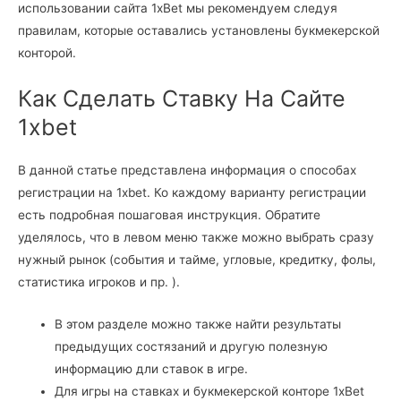
использовании сайта 1xBet мы рекомендуем следуя
правилам, которые оставались установлены букмекерской
конторой.
Как Сделать Ставку На Сайте
1xbet
В данной статье представлена информация о способах
регистрации на 1xbet. Ко каждому варианту регистрации
есть подробная пошаговая инструкция. Обратите
уделялось, что в левом меню также можно выбрать сразу
нужный рынок (события и тайме, угловые, кредитку, фолы,
статистика игроков и пр. ).
В этом разделе можно также найти результаты
предыдущих состязаний и другую полезную
информацию дли ставок в игре.
Для игры на ставках и букмекерской конторе 1xBet