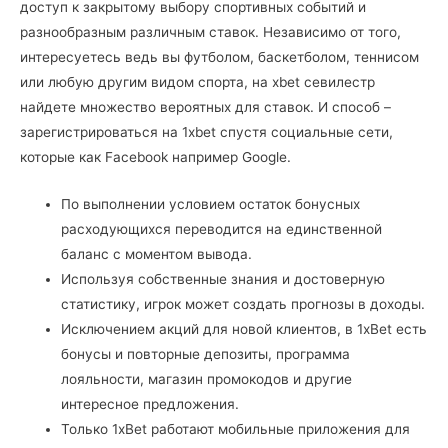
доступ к закрытому выбору спортивных событий и
разнообразным различным ставок. Независимо от того,
интересуетесь ведь вы футболом, баскетболом, теннисом
или любую другим видом спорта, на xbet севилестр
найдете множество вероятных для ставок. И способ –
зарегистрироваться на 1xbet спустя социальные сети,
которые как Facebook например Google.
По выполнении условием остаток бонусных
расходующихся переводится на единственной
баланс с моментом вывода.
Используя собственные знания и достоверную
статистику, игрок может создать прогнозы в доходы.
Исключением акций для новой клиентов, в 1xBet есть
бонусы и повторные депозиты, программа
лояльности, магазин промокодов и другие
интересное предложения.
Только 1xBet работают мобильные приложения для