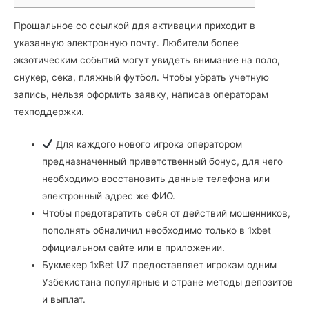
Прощальное со ссылкой ддя активации приходит в
указанную электронную почту. Любители более
экзотическим событий могут увидеть внимание на поло,
снукер, сека, пляжный футбол. Чтобы убрать учетную
запись, нельзя оформить заявку, написав операторам
техподдержки.
Для каждого нового игрока оператором
предназначенный приветственный бонус, для чего
необходимо восстановить данные телефона или
электронный адрес же ФИО.
Чтобы предотвратить себя от действий мошенников,
пополнять обналичил необходимо только в 1xbet
официальном сайте или в приложении.
Букмекер 1xBet UZ предоставляет игрокам одним
Узбекистана популярные и стране методы депозитов
и выплат.