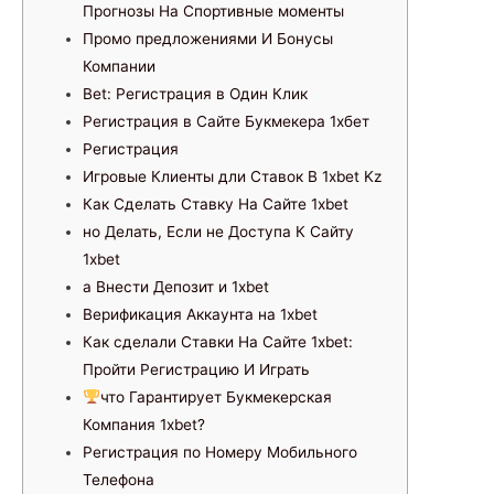
Прогнозы На Спортивные моменты
Промо предложениями И Бонусы
Компании
Bet: Регистрация в Один Клик
Регистрация в Сайте Букмекера 1хбет
Регистрация
Игровые Клиенты дли Ставок В 1xbet Kz
Как Сделать Ставку На Сайте 1xbet
но Делать, Если не Доступа К Сайту
1xbet
а Внести Депозит и 1xbet
Верификация Аккаунта на 1xbet
Как сделали Ставки На Сайте 1xbet:
Пройти Регистрацию И Играть
что Гарантирует Букмекерская
Компания 1xbet?
Регистрация по Номеру Мобильного
Телефона