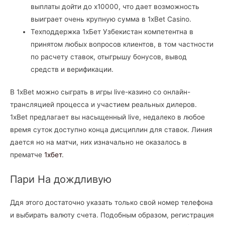
выплаты дойти до х10000, что дает возможность
выиграет очень крупную сумма в 1xBet Casino.
Техподдержка 1хБет Узбекистан компетентна в
принятом любых вопросов клиентов, в том частности
по расчету ставок, отыгрышу бонусов, вывод
средств и верификации.
В 1xBet можно сыграть в игры live-казино со онлайн-
трансляцией процесса и участием реальных дилеров.
1xBet предлагает вы насыщенный live, недалеко в любое
время суток доступно конца дисциплин для ставок. Линия
дается но на матчи, них изначально не оказалось в
прематче
1хбет
.
Пари На дождливую
Ддя этого достаточно указать только свой номер телефона
и выбирать валюту счета. Подобным образом, регистрация