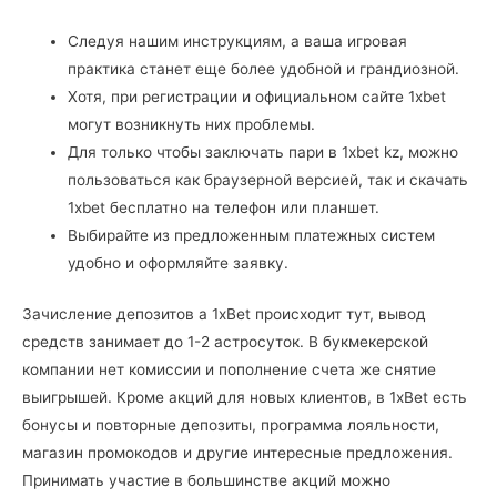
Следуя нашим инструкциям, а ваша игровая
практика станет еще более удобной и грандиозной.
Хотя, при регистрации и официальном сайте 1xbet
могут возникнуть них проблемы.
Для только чтобы заключать пари в 1xbet kz, можно
пользоваться как браузерной версией, так и скачать
1xbet бесплатно на телефон или планшет.
Выбирайте из предложенным платежных систем
удобно и оформляйте заявку.
Зачисление депозитов а 1xBet происходит тут, вывод
средств занимает до 1-2 астросуток. В букмекерской
компании нет комиссии и пополнение счета же снятие
выигрышей. Кроме акций для новых клиентов, в 1xBet есть
бонусы и повторные депозиты, программа лояльности,
магазин промокодов и другие интересные предложения.
Принимать участие в большинстве акций можно