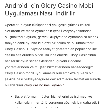
Android Için Glory Casino Mobil
Uygulaması Nasıl Indirilir
Operatörün oyun kütüphanesi çok çeşitli yüksek kaliteli
slotlardan ve masa oyunlarının çeşitli varyasyonlarından
oluşmaktadır. Ayrıca, gerçek krupiyelerle oynamanıza olanak
tanıyan canlı oyunlar için özel bir bölüm de bulunmaktadır.
Glory Casino, Türkiye’de faaliyet gösteren en popüler online
casino sitelerinden biridir. Bu incelemede, Glory Casino’nun
benzersiz oyun seçeneklerinden, güvenilir ödeme
yöntemlerinden ve müşteri hizmetlerinden bahsedeceğim.
Glory Casino mobil uygulamasını hızlı empieza güvenli bir
şekilde nasıl yükleyeceğinize dair adım adım talimatları burada
bulabilirsiniz
glory casino nasıl oynanır
.
Bu, platformun müşteri hizmetlerini geliştirmeyi ve
kullanıcıların her türlü sorununu çözmek için daha etkili