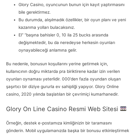
Glory Casino, oyuncunun bunun için kayıt yaptırmasını
bile gerektirmez.
Bu durumda, alışılmadık özellikler, bir oyun planı ve yeni
kazanma yolları bulacaksınız.
El” “başına bahisler 0, 10 ila 25 bucks arasında
değişmektedir, bu da neredeyse herkesin oyunları
oynayabileceği anlamına gelir.
Bu nedenle, bonusun koşullarını yerine getirmek için,
kullanıcının doğru miktarda pra biriktirene kadar izin verilen
oyunları oynaması yeterlidir. 000’den fazla oyundan oluşan
şaşırtıcı bir diziye gururla ev sahipliği yapıyor. Glory Online
casino, 2020 yılında başlatılan bir çevrimiçi kumarhanedir.
Glory On Line Casino Resmi Web Sitesi
Örneğin, destek e-postamıza kimliğinizin bir taramasını
gönderin. Mobil uygulamanızda başka bir bonusu etkinleştirmek