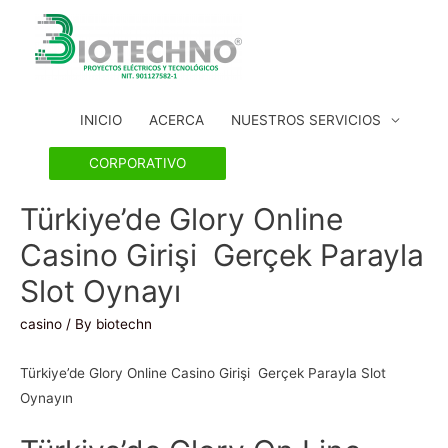
INICIO
ACERCA
NUESTROS SERVICIOS
CORPORATIVO
Türkiye’de Glory Online
Casino Girişi ️ Gerçek Parayla
Slot Oynayı
casino
/ By
biotechn
Türkiye’de Glory Online Casino Girişi ️ Gerçek Parayla Slot
Oynayın