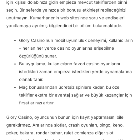
için kişisel dolabınıza gidin empieza mevcut tekliflerden birini
seçin. Bir seferde yalnızca bir bonusu etkinleştirebileceğinizi
unutmayın. Kumarhanenin web sitesinde soru ve endişeleri
yanıtlamaya ayrılmış bilgilendirici bir bölüm bulunmaktadır.
Glory Casino’nun mobil uyumluluk deneyimi, kullanıcıların
– her an her yerde casino oyunlarına erişebilme
özgürlüğünü sunar.
Bu uygulama, kullanıcıların favori casino oyunlarını
istedikleri zaman empieza istedikleri yerde oynamalarına
olanak tanır.
Maç bonuslarından ücretsiz spinlere kadar, bu özel
teklifler ekstra bir avantaj sağlar ve büyük kazançlar için
fırsatlarınızı artırır.
Glory Casino, oyuncunun bunun için kayıt yaptırmasını bile
gerektirmez. Aralarında slotlar, crash oyunları, bingo, keno,
poker, bakara, rondar bahar, rulet comienza diğer slot