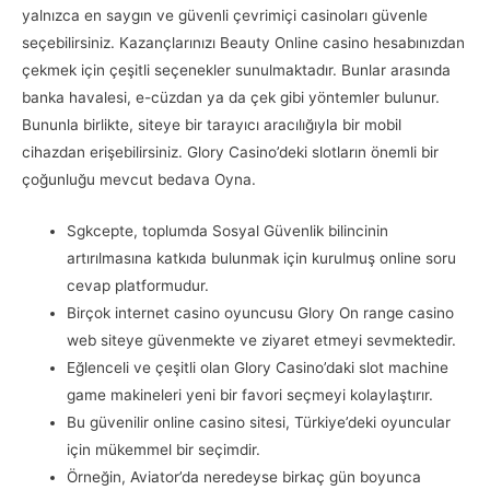
yalnızca en saygın ve güvenli çevrimiçi casinoları güvenle
seçebilirsiniz. Kazançlarınızı Beauty Online casino hesabınızdan
çekmek için çeşitli seçenekler sunulmaktadır. Bunlar arasında
banka havalesi, e-cüzdan ya da çek gibi yöntemler bulunur.
Bununla birlikte, siteye bir tarayıcı aracılığıyla bir mobil
cihazdan erişebilirsiniz. Glory Casino’deki slotların önemli bir
çoğunluğu mevcut bedava Oyna.
Sgkcepte, toplumda Sosyal Güvenlik bilincinin
artırılmasına katkıda bulunmak için kurulmuş online soru
cevap platformudur.
Birçok internet casino oyuncusu Glory On range casino
web siteye güvenmekte ve ziyaret etmeyi sevmektedir.
Eğlenceli ve çeşitli olan Glory Casino’daki slot machine
game makineleri yeni bir favori seçmeyi kolaylaştırır.
Bu güvenilir online casino sitesi, Türkiye’deki oyuncular
için mükemmel bir seçimdir.
Örneğin, Aviator’da neredeyse birkaç gün boyunca