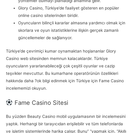
yöntemler bulmayı planladığı anlamına gelir.
Glory Casino, Türkiye’de faaliyet gösteren en popüler
online casino sitelerinden biridir.
Oyuncuların bilinçli kararlar almasına yardımcı olmak için
skorlara ve oyun istatistiklerine ilişkin gerçek zamanlı
güncellemeler de sağlanıyor.
Türkiye’de çevrimiçi kumar oynamaktan hoşlananlar Glory
Casino web sitesinden memnun kalacaklardır. Türkiye
oyuncuların yararlanabileceği çok çeşitli oyunlar ve cazip
teşvikler mevcuttur. Bu kumarhane operatörünün özellikleri
hakkında daha ?ok bilgi edinmek için Türkiye için Fame Casino
incelememizi okuyun.
Fame Casino Sitesi
Bu yüzden Beauty Casino mobil uygulamasının bir incelemesini
yaptık. Herhangi bir tarayıcıdan erişilebilir ve tüm telefonlarda
ve işletim sistemlerinde harika çalışır. Bunu” “yapmak için, “Akıllı