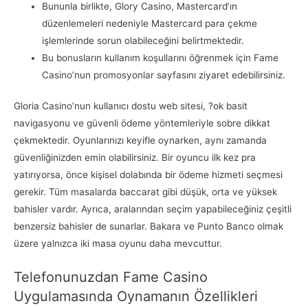
Bununla birlikte, Glory Casino, Mastercard’ın
düzenlemeleri nedeniyle Mastercard para çekme
işlemlerinde sorun olabileceğini belirtmektedir.
Bu bonusların kullanım koşullarını öğrenmek için Fame
Casino’nun promosyonlar sayfasını ziyaret edebilirsiniz.
Gloria Casino’nun kullanıcı dostu web sitesi, ?ok basit
navigasyonu ve güvenli ödeme yöntemleriyle sobre dikkat
çekmektedir. Oyunlarınızı keyifle oynarken, aynı zamanda
güvenliğinizden emin olabilirsiniz. Bir oyuncu ilk kez pra
yatırıyorsa, önce kişisel dolabında bir ödeme hizmeti seçmesi
gerekir. Tüm masalarda baccarat gibi düşük, orta ve yüksek
bahisler vardır. Ayrıca, aralarından seçim yapabileceğiniz çeşitli
benzersiz bahisler de sunarlar. Bakara ve Punto Banco olmak
üzere yalnızca iki masa oyunu daha mevcuttur.
Telefonunuzdan Fame Casino
Uygulamasında Oynamanın Özellikleri