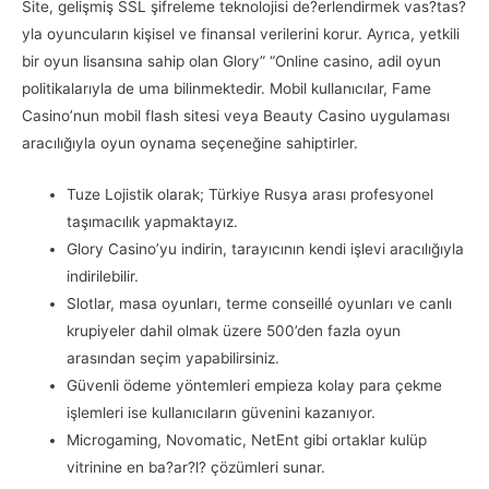
Site, gelişmiş SSL şifreleme teknolojisi de?erlendirmek vas?tas?
yla oyuncuların kişisel ve finansal verilerini korur. Ayrıca, yetkili
bir oyun lisansına sahip olan Glory” “Online casino, adil oyun
politikalarıyla de uma bilinmektedir. Mobil kullanıcılar, Fame
Casino’nun mobil flash sitesi veya Beauty Casino uygulaması
aracılığıyla oyun oynama seçeneğine sahiptirler.
Tuze Lojistik olarak; Türkiye Rusya arası profesyonel
taşımacılık yapmaktayız.
Glory Casino’yu indirin, tarayıcının kendi işlevi aracılığıyla
indirilebilir.
Slotlar, masa oyunları, terme conseillé oyunları ve canlı
krupiyeler dahil olmak üzere 500’den fazla oyun
arasından seçim yapabilirsiniz.
Güvenli ödeme yöntemleri empieza kolay para çekme
işlemleri ise kullanıcıların güvenini kazanıyor.
Microgaming, Novomatic, NetEnt gibi ortaklar kulüp
vitrinine en ba?ar?l? çözümleri sunar.