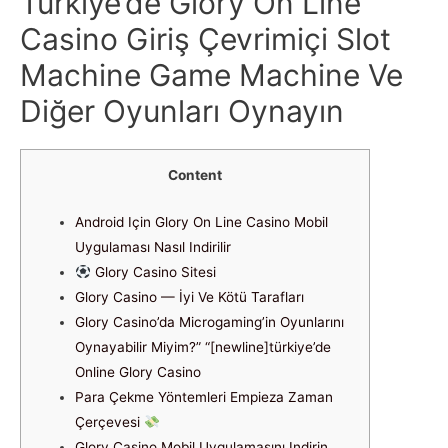
Türkiye’de Glory On Line
Casino Giriş Çevrimiçi Slot
Machine Game Machine Ve
Diğer Oyunları Oynayın
Content
Android Için Glory On Line Casino Mobil
Uygulaması Nasıl Indirilir
Glory Casino Sitesi
Glory Casino — İyi Ve Kötü Tarafları
Glory Casino’da Microgaming’in Oyunlarını
Oynayabilir Miyim?” “[newline]türkiye’de
Online Glory Casino
Para Çekme Yöntemleri Empieza Zaman
Çerçevesi
Glory Casino Mobil Uygulamasını Indirin