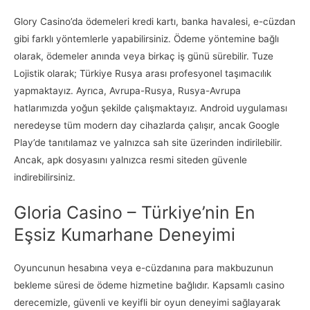
Glory Casino’da ödemeleri kredi kartı, banka havalesi, e-cüzdan
gibi farklı yöntemlerle yapabilirsiniz. Ödeme yöntemine bağlı
olarak, ödemeler anında veya birkaç iş günü sürebilir. Tuze
Lojistik olarak; Türkiye Rusya arası profesyonel taşımacılık
yapmaktayız. Ayrıca, Avrupa-Rusya, Rusya-Avrupa
hatlarımızda yoğun şekilde çalışmaktayız. Android uygulaması
neredeyse tüm modern day cihazlarda çalışır, ancak Google
Play’de tanıtılamaz ve yalnızca sah site üzerinden indirilebilir.
Ancak, apk dosyasını yalnızca resmi siteden güvenle
indirebilirsiniz.
Gloria Casino – Türkiye’nin En
Eşsiz Kumarhane Deneyimi
Oyuncunun hesabına veya e-cüzdanına para makbuzunun
bekleme süresi de ödeme hizmetine bağlıdır. Kapsamlı casino
derecemizle, güvenli ve keyifli bir oyun deneyimi sağlayarak