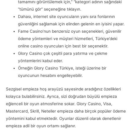
tamamını görüntülemek için,” “kategori adının sağındaki
“tümünü gör” seçeneğine tıklayın.
Dahası, internet site oyuncuların yanı sıra fonlarının
güvenliğini sağlamak için elinden gelenin en iyisini yapar.
Fame Casino’nun benzersiz oyun seçenekleri, güvenilir
ödeme yöntemleri ve müşteri hizmetleri, Türkiye’deki
online casino oyuncuları için best bir seçenektir.
Glory Casino çok çeşitli para yatırma ve çekme
yöntemlerini kabul eder.
Örneğin Glory Casino Türkiye, isteği üzerine bir
oyuncunun hesabını engelleyebilir.
Sezgisel empieza hoş arayüzü sayesinde aradığınız özellikleri
kolayca bulabilirsiniz. Ayrıca, sizi doğrudan büyülü empieza
eğlenceli bir oyun atmosferine sokar. Glory Casino, Visa,
Mastercard, Skrill, Neteller empieza daha birçok popüler ödeme
yöntemini kabul etmektedir. Oyunlar düzenli olarak denetlenir
empieza adil bir oyun ortamı sağlanır.