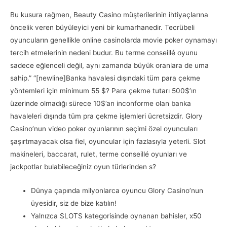
Bu kusura rağmen, Beauty Casino müşterilerinin ihtiyaçlarına
öncelik veren büyüleyici yeni bir kumarhanedir. Tecrübeli
oyuncuların genellikle online casinolarda movie poker oynamayı
tercih etmelerinin nedeni budur. Bu terme conseillé oyunu
sadece eğlenceli değil, aynı zamanda büyük oranlara de uma
sahip.” “[newline]Banka havalesi dışındaki tüm para çekme
yöntemleri için minimum 55 $? Para çekme tutarı 500$’ın
üzerinde olmadığı sürece 10$’an inconforme olan banka
havaleleri dışında tüm pra çekme işlemleri ücretsizdir. Glory
Casino’nun video poker oyunlarının seçimi özel oyuncuları
şaşırtmayacak olsa fiel, oyuncular için fazlasıyla yeterli. Slot
makineleri, baccarat, rulet, terme conseillé oyunları ve
jackpotlar bulabileceğiniz oyun türlerinden s?
Dünya çapında milyonlarca oyuncu Glory Casino’nun
üyesidir, siz de bize katılın!
Yalnızca SLOTS kategorisinde oynanan bahisler, x50