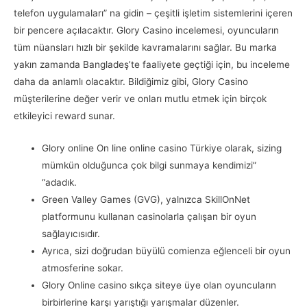
telefon uygulamaları” na gidin – çeşitli işletim sistemlerini içeren
bir pencere açılacaktır. Glory Casino incelemesi, oyuncuların
tüm nüansları hızlı bir şekilde kavramalarını sağlar. Bu marka
yakın zamanda Bangladeş’te faaliyete geçtiği için, bu inceleme
daha da anlamlı olacaktır. Bildiğimiz gibi, Glory Casino
müşterilerine değer verir ve onları mutlu etmek için birçok
etkileyici reward sunar.
Glory online On line online casino Türkiye olarak, sizing
mümkün olduğunca çok bilgi sunmaya kendimizi”
“adadık.
Green Valley Games (GVG), yalnızca SkillOnNet
platformunu kullanan casinolarla çalışan bir oyun
sağlayıcısıdır.
Ayrıca, sizi doğrudan büyülü comienza eğlenceli bir oyun
atmosferine sokar.
Glory Online casino sıkça siteye üye olan oyuncuların
birbirlerine karşı yarıştığı yarışmalar düzenler.