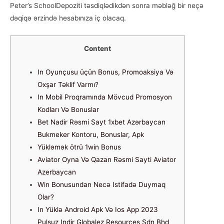
Peter’s School
Depoziti təsdiqlədikdən sonra məbləğ bir neçə
dəqiqə ərzində hesabınıza iç olacaq.
Content
In Oyunçusu üçün Bonus, Promoaksiya Və
Oxşar Təklif Varmı?
In Mobil Proqramında Mövcud Promosyon
Kodları Və Bonuslar
Bet Nadir Rəsmi Sayt 1xbet Azərbaycan
Bukmeker Kontoru, Bonuslar, Apk
Yükləmək ötrü 1win Bonus
Aviator Oyna Və Qazan Rəsmi Sayti Aviator
Azerbaycan
Win Bonusundan Necə Istifadə Duymaq
Olar?
In Yüklə Android Apk Və Ios App 2023
Pulsuz Indir Globalez Resources Sdn Bhd