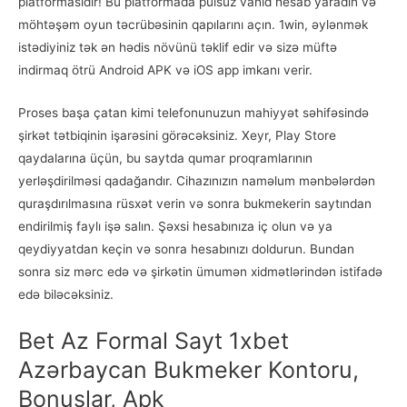
platformasıdır! Bu platformada pulsuz vahid hesab yaradın və
möhtəşəm oyun təcrübəsinin qapılarını açın. 1win, əylənmək
istədiyiniz tək ən hədis növünü təklif edir və sizə müftə
indirmaq ötrü Android APK və iOS app imkanı verir.
Proses başa çatan kimi telefonunuzun mahiyyət səhifəsində
şirkət tətbiqinin işarəsini görəcəksiniz. Xeyr, Play Store
qaydalarına üçün, bu saytda qumar proqramlarının
yerləşdirilməsi qadağandır. Cihazınızın naməlum mənbələrdən
quraşdırılmasına rüsxət verin və sonra bukmekerin saytından
endirilmiş faylı işə salın. Şəxsi hesabınıza iç olun və ya
qeydiyyatdan keçin və sonra hesabınızı doldurun. Bundan
sonra siz mərc edə və şirkətin ümumən xidmətlərindən istifadə
edə biləcəksiniz.
Bet Az Formal Sayt 1xbet
Azərbaycan Bukmeker Kontoru,
Bonuslar, Apk