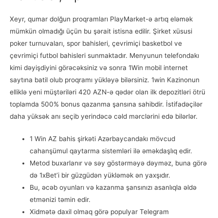
Xeyr, qumar dolğun proqramları PlayMarket-ə artıq eləmək
mümkün olmadığı üçün bu şərait istisna edilir. Şirket xüsusi
poker turnuvaları, spor bahisleri, çevrimiçi basketbol ve
çevrimiçi futbol bahisleri sunmaktadır. Menyunun telefondakı
kimi dəyişdiyini görəcəksiniz və sonra 1Win mobil internet
saytına batil olub proqramı yükləyə bilərsiniz. 1win Kazinonun
elliklə yeni müştəriləri 420 AZN-ə qədər olan ilk depozitləri ötrü
toplamda 500% bonus qazanma şansına sahibdir. İstifadəçilər
daha yüksək anı seçib yerindəcə cəld mərclərini edə bilərlər.
1 Win AZ bahis şirkəti Azərbaycandakı mövcud
cahanşümul qaytarma sistemləri ilə əməkdaşlıq edir.
Metod buxarlanır və səy göstərməyə dəyməz, buna görə
də 1xBet’i bir güzgüdən yükləmək ən yaxşıdır.
Bu, əcəb oyunları və kazanma şansınızı asanlıqla əldə
etmənizi təmin edir.
Xidmətə daxil olmaq görə populyar Telegram