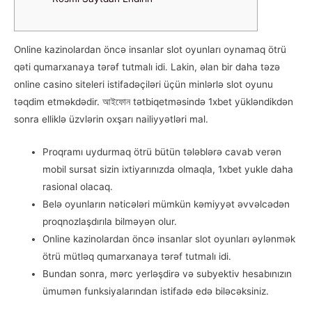
Online kazinolardan öncə insanlar slot oyunları oynamaq ötrü
qəti qumarxanaya tərəf tutmalı idi. Lakin, əlan bir daha təzə
online casino siteleri istifadəçiləri üçün minlərlə slot oyunu
təqdim etməkdədir. আইফোন tətbiqetməsində 1xbet yükləndikdən
sonra elliklə üzvlərin oxşarı nailiyyətləri mal.
Proqramı uydurmaq ötrü bütün tələblərə cavab verən
mobil sursat sizin ixtiyarınızda olmaqla, 1xbet yukle daha
rasional olacaq.
Belə oyunların nəticələri mümkün kəmiyyət əvvəlcədən
proqnozlaşdırıla bilməyən olur.
Online kazinolardan öncə insanlar slot oyunları əylənmək
ötrü mütləq qumarxanaya tərəf tutmalı idi.
Bundan sonra, mərc yerləşdirə və subyektiv hesabınızın
ümumən funksiyalarından istifadə edə biləcəksiniz.