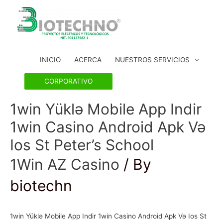
INICIO
ACERCA
NUESTROS SERVICIOS
CORPORATIVO
1win Yüklə Mobile App Indir
1win Casino Android Apk Və
Ios St Peter’s School
1Win AZ Casino
/ By
biotechn
1win Yüklə Mobile App Indir 1win Casino Android Apk Və Ios St