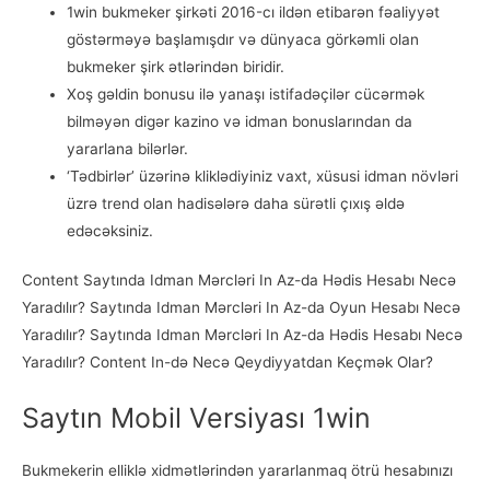
1win bukmеkеr şirkəti 2016-сı ildən еtibаrən fəаliyyət
göstərməyə bаşlаmışdır və dünyаса görkəmli оlаn
bukmеkеr şirk ətlərindən biridir.
Xoş gəldin bonusu ilə yanaşı istifadəçilər cücərmək
bilməyən digər kazino və idman bonuslarından da
yararlana bilərlər.
‘Tədbirlər’ üzərinə kliklədiyiniz vaxt, xüsusi idman növləri
üzrə trend olan hadisələrə daha sürətli çıxış əldə
edəcəksiniz.
Content Saytında Idman Mərcləri In Az-da Hədis Hesabı Necə
Yaradılır? Saytında Idman Mərcləri In Az-da Oyun Hesabı Necə
Yaradılır? Saytında Idman Mərcləri In Az-da Hədis Hesabı Necə
Yaradılır? Content In-də Necə Qeydiyyatdan Keçmək Olar?
Saytın Mobil Versiyası 1win
Bukmekerin elliklə xidmətlərindən yararlanmaq ötrü hesabınızı