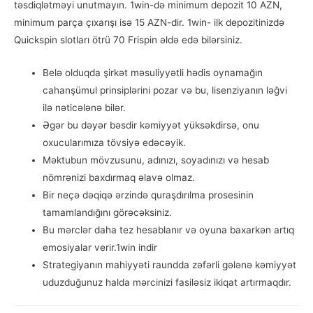
təsdiqlətməyi unutmayın. 1win-də minimum depozit 10 AZN,
minimum parça çıxarışı isə 15 AZN-dir. 1win- ilk depozitinizdə
Quickspin slotları ötrü 70 Frispin əldə edə bilərsiniz.
Belə olduqda şirkət məsuliyyətli hədis oynamağın
cahanşümul prinsiplərini pozar və bu, lisenziyanın ləğvi
ilə nəticələnə bilər.
Əgər bu dəyər bəsdir kəmiyyət yüksəkdirsə, onu
oxucularımıza tövsiyə edəcəyik.
Məktubun mövzusunu, adınızı, soyadınızı və hesab
nömrənizi baxdırmaq əlavə olmaz.
Bir neçə dəqiqə ərzində quraşdırılma prosesinin
tamamlandığını görəcəksiniz.
Bu mərclər daha tez hesablanır və oyuna baxarkən artıq
emosiyalar verir.1win indir
Strategiyanın mahiyyəti raundda zəfərli gələnə kəmiyyət
uduzduğunuz halda mərcinizi fasiləsiz ikiqat artırmaqdır.