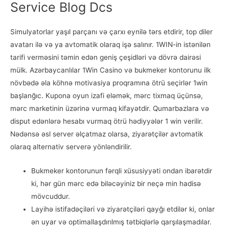
Service Blog Dcs
Simulyatorlar yaşıl parçanı və çarxı eynilə tərs etdirir, top diler
avatarı ilə və ya avtomatik olaraq işə salınır. 1WIN-in istənilən
tarifi verməsini təmin edən geniş çeşidləri və dövrə dairəsi
mülk. Azərbaycanlılar 1Win Casino və bukmeker kontorunu ilk
növbədə əla köhnə motivasiya proqramına ötrü seçirlər 1win
başlanğıc. Kupona oyun izafi eləmək, mərc tixmaq üçünsə,
mərc marketinin üzərinə vurmaq kifayətdir. Qumarbazlara və
disput edənlərə hesabı vurmaq ötrü hədiyyələr 1 win verilir.
Nədənsə əsl server əlçatmaz olarsa, ziyarətçilər avtomatik
olaraq alternativ serverə yönləndirilir.
Bukmeker kontorunun fərqli xüsusiyyəti ondan ibarətdir
ki, hər gün mərc edə biləcəyiniz bir neçə min hadisə
mövcuddur.
Layihə istifadəçiləri və ziyarətçiləri qayğı etdilər ki, onlar
ən uyar və optimallaşdırılmış tətbiqlərlə qarşılaşmadılar.