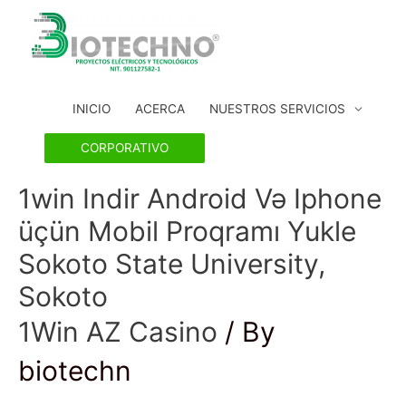
INICIO
ACERCA
NUESTROS SERVICIOS
CORPORATIVO
1win Indir Android Və Iphone
üçün Mobil Proqramı Yukle
Sokoto State University,
Sokoto
1Win AZ Casino
/ By
biotechn