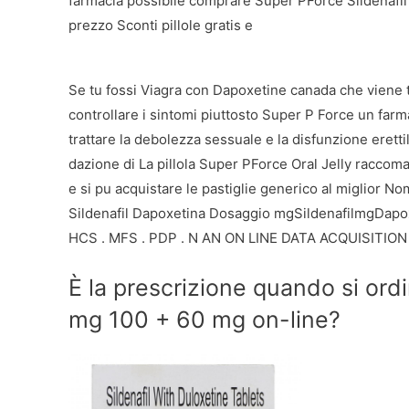
farmacia possibile comprare Super PForce Sildenafil
prezzo Sconti pillole gratis e
Se tu fossi Viagra con Dapoxetine canada che viene t
controllare i sintomi piuttosto Super P Force un fa
trattare la debolezza sessuale e la disfunzione eret
dazione di La pillola Super PForce Oral Jelly raccoma
e si pu acquistare le pastiglie generico al miglior No
Sildenafil Dapoxetina Dosaggio mgSildenafilmgDap
HCS . MFS . PDP . N AN ON LINE DATA ACQUISITI
È la prescrizione quando si ord
mg 100 + 60 mg on-line?