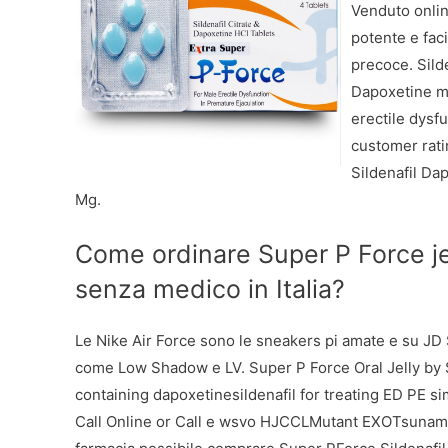
Venduto onlin
potente e faci
precoce. Sild
Dapoxetine mg
erectile dysf
customer rat
Sildenafil Da
Mg.
Come ordinare Super P Force j
senza medico in Italia?
Le Nike Air Force sono le sneakers pi amate e su JD S
come Low Shadow e LV. Super P Force Oral Jelly by S
containing dapoxetinesildenafil for treating ED PE si
Call Online or Call e wsvo HJCCLMutant EXOTsunami