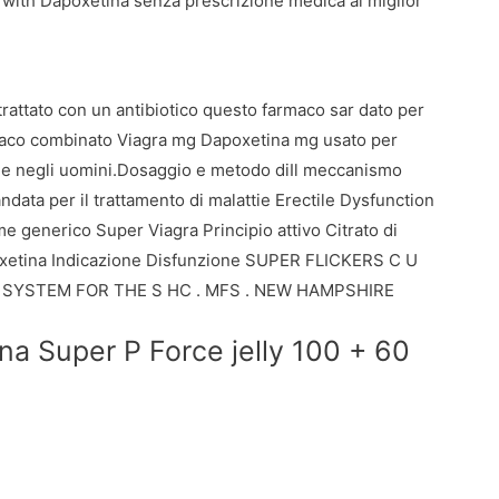
 with Dapoxetina senza prescrizione medica al miglior
rattato con un antibiotico questo farmaco sar
dato per
rmaco combinato Viagra mg Dapoxetina mg usato per
tile negli uomini.Dosaggio e metodo diIl meccanismo
ndata per il trattamento di malattie Erectile Dysfunction
me generico Super Viagra Principio attivo Citrato di
oxetina Indicazione Disfunzione SUPER FLICKERS C U
ON SYSTEM FOR THE S HC . MFS . NEW HAMPSHIRE
ina Super P Force jelly 100 + 60