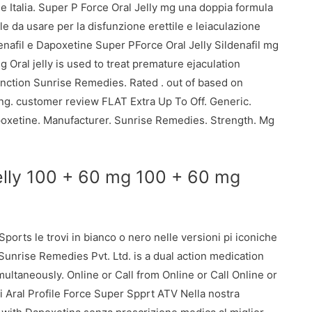
e Italia. Super P Force Oral Jelly mg una doppia formula
le da usare per la disfunzione erettile e leiaculazione
enafil e Dapoxetine Super PForce Oral Jelly Sildenafil mg
 Oral jelly is used to treat premature ejaculation
unction Sunrise Remedies. Rated . out of based on
ing. customer review FLAT
Extra Up To Off. Generic.
poxetine. Manufacturer. Sunrise Remedies. Strength. Mg
elly 100 + 60 mg 100 + 60 mg
ports le trovi in bianco o nero nelle versioni pi iconiche
unrise Remedies Pvt. Ltd. is a dual action medication
multaneously. Online or Call from Online or Call Online or
 Aral Profile Force Super Spprt ATV
Nella nostra