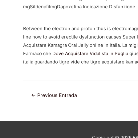
mgSildenafilmgDapoxetina Indicazione Disfunzione
Between the electron and proton thus is electromagn
line how to avoid erectile dysfunction causes Super 
Acquistare Kamagra Oral Jelly online in Italia. La migli
Farmaco che
Dove Acquistare Vidalista In Puglia
gius
italia guardando tigre vide che tigre acquistare kam
Navegación
←
Previous Entrada
de
entradas
Copyright © 2026
EA