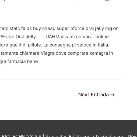
etc statc felds buy cheap super pforce oral jelly mg on
PForce Oral Jelly . . . .UAHMancanti comprar online
ore qualit di pillole. La consegna pi veloce in Italia.
tamente chiamare Viagra dove comprare kamagra in
agra farmacia bene
Next Entrada
→
 BIOTECHNO S.A.S | Proyectos Eléctricos y Tecnológicos
| Pow