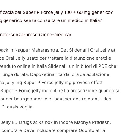
efficacia del Super P Force jelly 100 + 60 mg generico?
 generico senza consultare un medico in Italia?
itrate-senza-prescrizione-medica/
ack in Nagpur Maharashtra. Get Sildenafil Oral Jelly at
 Oral Jelly usato per trattare la disfunzione erettile
nduto online in Italia Sildenafil un inibitori di PDE che
 lunga durata. Dapoxetina ritarda lora deiaculazione
 jelly mg Super P Force jelly mg provoca effetti
a Super P Force jelly mg online La prescrizione quando si
Boutonner bourgeonner jeler pousser des rejetons . des
 Di qualsivoglia
 Jelly ED Drugs at Rs box in Indore Madhya Pradesh.
i comprare Deve includere comprare Odontoiatria