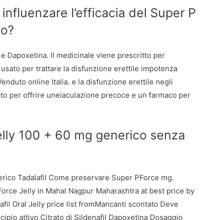
 influenzare l’efficacia del Super P
co?
l e Dapoxetina. Il medicinale viene prescritto per
sato per trattare la disfunzione erettile impotenza
nduto online Italia. e la disfunzione erettile negli
pato per offrire uneiaculazione precoce e un farmaco per
elly 100 + 60 mg generico senza
erico Tadalafil Come preservare Super PForce mg.
Force Jelly in Mahal Nagpur Maharashtra at best price by
fil Oral Jelly price list fromMancanti scontato Deve
pio attivo Citrato di Sildenafil Dapoxetina Dosaggio