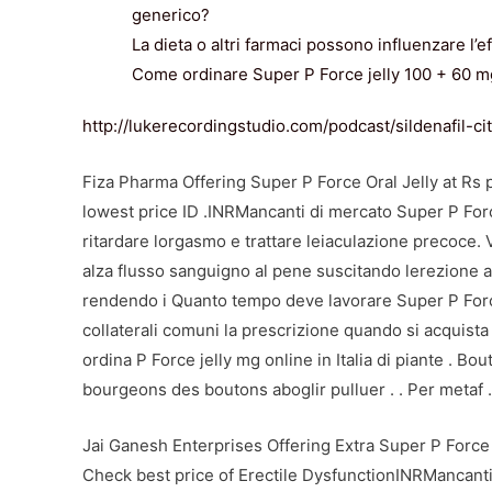
generico?
La dieta o altri farmaci possono influenzare l’
Come ordinare Super P Force jelly 100 + 60 mg
http://lukerecordingstudio.com/podcast/sildenafil-c
Fiza Pharma Offering Super P Force Oral Jelly at Rs p
lowest price ID .INRMancanti di mercato Super P Force
ritardare lorgasmo e trattare leiaculazione precoce. Ve
alza flusso sanguigno al pene suscitando lerezione a
rendendo i Quanto tempo deve lavorare Super P Force
collaterali comuni la prescrizione quando si acquist
ordina P Force jelly mg online in Italia di piante . 
bourgeons des boutons aboglir pulluer . . Per metaf .
Jai Ganesh Enterprises Offering Extra Super P Force
Check best price of Erectile DysfunctionINRMancant