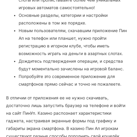
игровых автоматов самостоятельно!
Основные разделы, категории и настройки
расположены в том же порядке.
Новым пользователям, скачавшим приложение Пин
Ап на телефон или планшет, нужно пройти
регистрацию в игорном клубе, чтобы иметь
возможность играть на деньги в азартных слотах.
Дождитесь подтверждения операции, и средства
будут моментально зачислены на игровой баланс.
Попробуйте это современное приложение для
смартфонов прямо сейчас и точно не пожалеете.
В отличии от приложения ее не нужно скачивать,
достаточно лишь запустить браузер на телефоне и войти
на сайт ПинУп. Казино распознает характеристики
гаджета, настраивая экранные формы под графику и
габариты экрана смартфона. В казино Пин Ап игрокам
существуют разные способы пополнить свой кошелёк