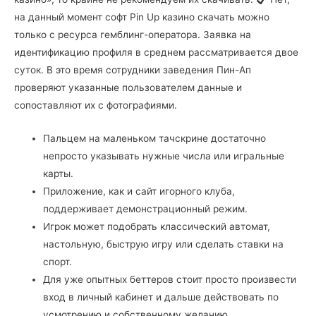
на данный момент софт Pin Up казино скачать можно
только с ресурса гемблинг-оператора. Заявка на
идентификацию профиля в среднем рассматривается двое
суток. В это время сотрудники заведения Пин-Ап
проверяют указанные пользователем данные и
сопоставляют их с фотографиями.
Пальцем на маленьком тачскрине достаточно
непросто указывать нужные числа или игральные
карты.
Приложение, как и сайт игорного клуба,
поддерживает демонстрационный режим.
Игрок может подобрать классический автомат,
настольную, быструю игру или сделать ставки на
спорт.
Для уже опытных беттеров стоит просто произвести
вход в личный кабинет и дальше действовать по
усмотрению и собственному желанию.