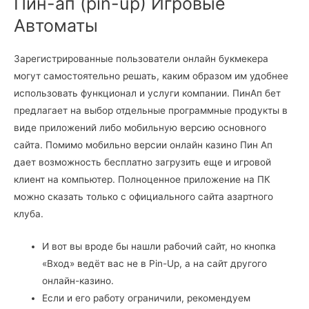
Пин-ап (pin-up) Игровые
Автоматы
Зарегистрированные пользователи онлайн букмекера
могут самостоятельно решать, каким образом им удобнее
использовать функционал и услуги компании. ПинАп бет
предлагает на выбор отдельные программные продукты в
виде приложений либо мобильную версию основного
сайта. Помимо мобильно версии онлайн казино Пин Ап
дает возможность бесплатно загрузить еще и игровой
клиент на компьютер. Полноценное приложение на ПК
можно сказать только с официального сайта азартного
клуба.
И вот вы вроде бы нашли рабочий сайт, но кнопка
«Вход» ведёт вас не в Pin-Up, а на сайт другого
онлайн-казино.
Если и его работу ограничили, рекомендуем