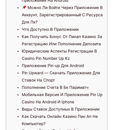
Приложения На Android
Можно Ли Войти Через Приложение В
Аккаунт, Зарегистрированный С Ресурса
Для Пк?
Что Доступно В Приложении
Как Получить Бонус От Пинап Казино За
Регистрацию Или Пополнение Депозита
Юридические Аспекты Регистрации В
Casino Pin Number Up Kz
Приложение Pin-up Для Android
Pin Upward — Скачать Приложение Для
Ставок На Спорт
Пополнение Счета В Бк Париматч
Мобильная Версия И Приложение Pin Up
Casino На Android И Iphone
Виды Ставок Доступных В Приложении
Как Скачать Онлайн Казино Пин Ап На
Компьютер?