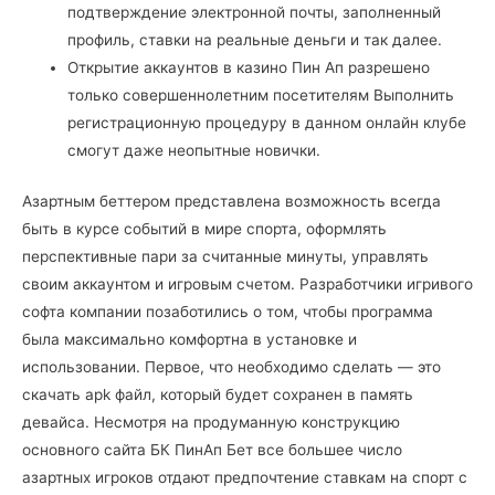
подтверждение электронной почты, заполненный
профиль, ставки на реальные деньги и так далее.
Открытие аккаунтов в казино Пин Ап разрешено
только совершеннолетним посетителям Выполнить
регистрационную процедуру в данном онлайн клубе
смогут даже неопытные новички.
Азартным беттером представлена возможность всегда
быть в курсе событий в мире спорта, оформлять
перспективные пари за считанные минуты, управлять
своим аккаунтом и игровым счетом. Разработчики игривого
софта компании позаботились о том, чтобы программа
была максимально комфортна в установке и
использовании. Первое, что необходимо сделать — это
скачать apk файл, который будет сохранен в память
девайса. Несмотря на продуманную конструкцию
основного сайта БК ПинАп Бет все большее число
азартных игроков отдают предпочтение ставкам на спорт с