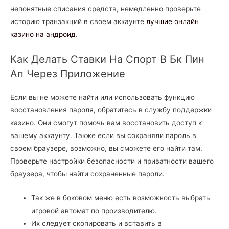
непонятные списания средств, немедленно проверьте
историю транзакций в своем аккаунте
лучшие онлайн
казино на андроид
.
Как Делать Ставки На Спорт В Бк Пин
Ап Через Приложение
Если вы не можете найти или использовать функцию
восстановления пароля, обратитесь в службу поддержки
казино. Они смогут помочь вам восстановить доступ к
вашему аккаунту. Также если вы сохраняли пароль в
своем браузере, возможно, вы сможете его найти там.
Проверьте настройки безопасности и приватности вашего
браузера, чтобы найти сохраненные пароли.
Так же в боковом меню есть возможность выбрать
игровой автомат по производителю.
Их следует скопировать и вставить в