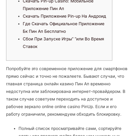
Скачать Pin-up Casino: Мобильное
Приложение Пин Ап
Скачать Приложение Pin-up На Андроид
Где Скачать Официальное Приложение
Бк Пин Ап Бесплатно
Сбои При Запуске Игры” “или Во Время
Ставок
Попробуйте это современное приложение для смартфонов
прямо сейчас и точно не пожалеете. Бывают случаи, что
главная страница онлайн казино Пин Ап временно
недоступна или заблокирована интернет-провайдером. В
таком случае советуем переходить на доступное и
рабочее зеркало online online casino PinUp. Если и его
работу ограничили, рекомендуем обходить блокировку.
Полный список просматривайте сами, сортируйте
слоты или пролистывайте более чем уникальных