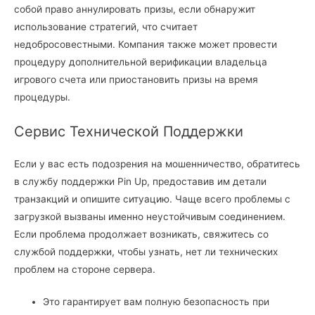
собой право аннулировать призы, если обнаружит
использование стратегий, что считает
недобросовестными. Компания также может провести
процедуру дополнительной верификации владельца
игрового счета или приостановить призы на время
процедуры.
Сервис Технической Поддержки
Если у вас есть подозрения на мошенничество, обратитесь
в службу поддержки Pin Up, предоставив им детали
транзакций и опишите ситуацию. Чаще всего проблемы с
загрузкой вызваны именно неустойчивым соединением.
Если проблема продолжает возникать, свяжитесь со
службой поддержки, чтобы узнать, нет ли технических
проблем на стороне сервера.
Это гарантирует вам полную безопасность при