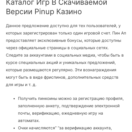
Каталог Игр В Скачиваемой
Версии Pinup Казино
Данное предложение доступно для тех пользователей, у
которых зарегистрирован только один игровой счет. Пин Ап
предоставляет эксклюзивные бонусы, которые доступны
через официальные страницы в социальных сетях.
Следите за аккаунтами в социальных медиа, чтобы быть в
курсе специальных акций и уникальных предложений,
которые размещаются регулярно. Эти вознаграждения
могут быть в виде фриспинов, дополнительных средств
для игры и т. д.
Получить пинкоины можно за регистрацию профиля,
заполненную анкету, подтверждение электронной
почты, верификацию, ежедневную игру на
автоматах.
Очки начисляются” “за верификацию аккаунта,