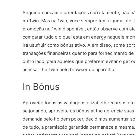
Seguindo because orientações corretamente, não h
no 1win. Mas na 1win, você sempre tem alguma ofert
promoção no 1win disponível, então observe com aten
comparar tudo o o qual está em energy naquele mo
irá usufruir como bônus ativo. Além disso, some sort
transações financeiras quanto para fornecimento de j
outro lado, para aqueles que preferem evitar o get 
acessar the 1win pelo browser do aparelho.
In Bônus
Aproveite todas as vantagens elizabeth recursos ofe
se jogando, aproveite os bônus at the gerencie sua
demanda pelo holdem poker, decidimos aumentar some
de tudo, a premiação garantida permanece a mesma,