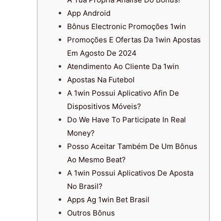
App Android
Bônus Electronic Promoções 1win
Promoções E Ofertas Da 1win Apostas
Em Agosto De 2024
Atendimento Ao Cliente Da 1win
Apostas Na Futebol
A 1win Possui Aplicativo Afin De
Dispositivos Móveis?
Do We Have To Participate In Real
Money?
Posso Aceitar Também De Um Bônus
Ao Mesmo Beat?
A 1win Possui Aplicativos De Aposta
No Brasil?
Apps Ag 1win Bet Brasil
Outros Bônus