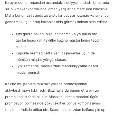
ilə uyar qumar resursları arasındakı ziddiyyət ondadır ki, burada
siz bukmeker kontorunda idman yarışlarına mərc edə bilərsiniz.
Məhz bunun sayəsində ziyarətçilər uduşları çixmaq və əmanəti
genəltmək üçün artıq imkanlar əldə görmək imkanı əldə edirlər.
Xoş gəldin paketi, pulsuz fırlanma və ya pulun ard
qaytarılması kimi təkliflər kazino müştərilərinə təqdim
olunur.
Kuponla vurmaq hətta yeni başlayanlar üçün də
mümkün miqdar yüngül olacaq.
Eyni zamanda, masalardakı məhdudiyyətlər bəsdir
miqdar genişdir.
Kazino müştərilərə müxtəlif yollarla promosyonları
aktivləşdirməyi təklif edir. Bəzi hallarda bunun ötrü pin up
promo kod istifadə olunur. Məsələn, idman mərcləri üçün
promosyon bölməsində çoxu təkliflər bonus kombinasiyası
təqdim edildikdə etibarlıdır. Şəxsi hesabınızdan istifadə pin up