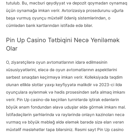
tutulub. Bu, məcburi qeydiyyat və depozit qoymadan oynamaq
üçün oynamağa imkan verir. Avtorizasiya prosedurunu uğurla
başa vurmuş oyunçu müxtəlif ödəniş sistemlərindən, o
cümlədən bank kartlarından istifadə edə bilər.
Pin Up Casino Tətbiqini Necə Yeniləmək
Olar
O, ziyarətçilərə oyun avtomatlarının idarə edilməsinin
xüsusiyyətlərini, eləcə də oyun avtomatlarının aspektlərini
sərbəst sınaqdan keçirməyə imkan verir. Kolleksiyada təqdim
olunan elliklə slotlar yaxşı keyfiyyətə malikdir və 2023-ci ildə
oyunçulara əylənmək və hədis prosesindən səfa almaq imkanı
verir. Pin Up casino-də keçirilən turnirlərdə iştirak edənlərin
böyük ənam fondundan əlavə uduşlar əldə görmək imkanı mal.
İstifadəçilərin şərhlərində və rəylərində onlayn kazinoları necə
vurmaq və böyük məbləğ əldə eləmək barədə sizə elan verən
müxtəlif məsləhətlər tapa bilərsiniz. Rəsmi sayt Pin Up casino