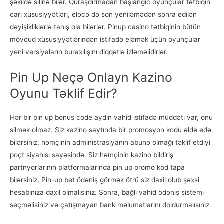
şəkildə silinə bilər. Quraşdırmadan başlanğıc oyunçular tətbiqin
cari xüsusiyyətləri, eləcə də son yeniləmədən sonra edilən
dəyişikliklərlə tanış ola bilərlər. Pinup casino tətbiqinin bütün
mövcud xüsusiyyətlərindən istifadə eləmək üçün oyunçular
yeni versiyaların buraxılışını diqqətlə izləməlidirlər.
Pin Up Neçə Onlayn Kazino
Oyunu Təklif Edir?
Hər bir pin up bonus code aydın vahid istifadə müddəti var, onu
silmək olmaz. Siz kazino saytında bir promosyon kodu əldə edə
bilərsiniz, həmçinin administrasiyanın abunə olmağı təklif etdiyi
poçt siyahısı sayəsində. Siz həmçinin kazino bildiriş
partnyorlarının platformalarında pin up promo kod tapa
bilərsiniz. Pin-up bet ödəniş görmək ötrü siz daxil olub şəxsi
hesabınıza daxil olmalısınız. Sonra, bağlı vahid ödəniş sistemi
seçməlisiniz və çatışmayan bank məlumatlarını doldurmalısınız.