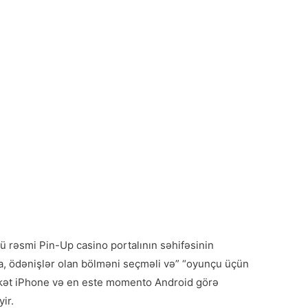
 rəsmi Pin-Up casino portalının səhifəsinin
ra, ödənişlər olan bölməni seçməli və” “oyunçu üçün
Şirkət iPhone və en este momento Android görə
yir.