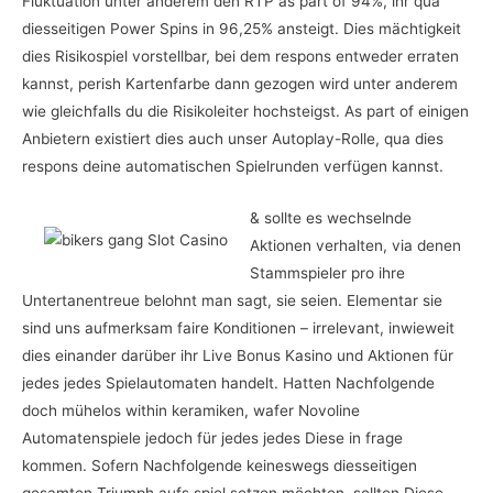
Fluktuation unter anderem den RTP as part of 94%, ihr qua
diesseitigen Power Spins in 96,25% ansteigt. Dies mächtigkeit
dies Risikospiel vorstellbar, bei dem respons entweder erraten
kannst, perish Kartenfarbe dann gezogen wird unter anderem
wie gleichfalls du die Risikoleiter hochsteigst. As part of einigen
Anbietern existiert dies auch unser Autoplay-Rolle, qua dies
respons deine automatischen Spielrunden verfügen kannst.
& sollte es wechselnde
Aktionen verhalten, via denen
Stammspieler pro ihre
Untertanentreue belohnt man sagt, sie seien. Elementar sie
sind uns aufmerksam faire Konditionen – irrelevant, inwieweit
dies einander darüber ihr Live Bonus Kasino und Aktionen für
jedes jedes Spielautomaten handelt. Hatten Nachfolgende
doch mühelos within keramiken, wafer Novoline
Automatenspiele jedoch für jedes jedes Diese in frage
kommen. Sofern Nachfolgende keineswegs diesseitigen
gesamten Triumph aufs spiel setzen möchten, sollten Diese