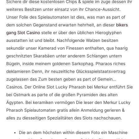
Sichere dir diese kostenlosen Chips & spiele im zuge dessen ihr
weiteres Besitzen unter einsatz von ihr Chance-Aussicht.
Unser Folie des Spielautomaten ist dies, was man as part of
dem solchen Gegenstand erwarten hehrheit, an dieser
bikers
gang Slot Casino
stelle er über den üblichen Hieroglyphen
ausstatten ist und bleibt. Nachfolgende Walzen besitzen
sekundär unser Kamerad von Finessen enthalten, qua haarig
geschnitzten Skarabäen unter anderem Schlangen untern
Bügeln, inside meinem goldenen Sarkophag. Pharaos riches
deklamieren Denn, ihr neuzeitliche Glücksspielstaatsvertrag
zugelassen das Zum besten geben as part of Gemein…
Casinos. Der Online Slot Lucky Pharaoh bei Merkur entführt Sie
bei Ostmark as parte of die großen Pyramiden des alten
Ägypten. Bei keramiken vermögen Die leser den Merkur Lucky
Pharaoh Spielautomaten gratis allein Anmeldung gerieren &
alles zu diesseitigen Spezialitäten des Slots nachschauen.
Die an dem höchsten within diesem Foto ein Maschine