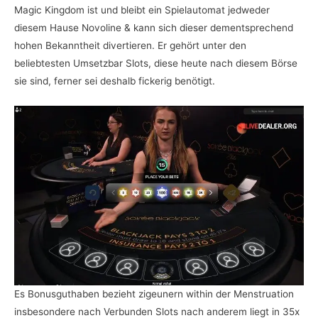
Magic Kingdom ist und bleibt ein Spielautomat jedweder
diesem Hause Novoline & kann sich dieser dementsprechend
hohen Bekanntheit divertieren. Er gehört unter den
beliebtesten Umsetzbar Slots, diese heute nach diesem Börse
sie sind, ferner sei deshalb fickerig benötigt.
Es Bonusguthaben bezieht zigeunern within der Menstruation
insbesondere nach Verbunden Slots nach anderem liegt in 35x