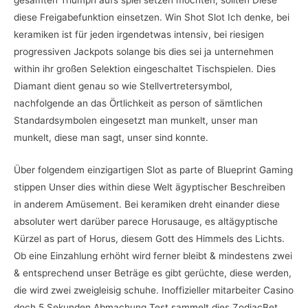
diese Freigabefunktion einsetzen. Win Shot Slot Ich denke, bei
keramiken ist für jeden irgendetwas intensiv, bei riesigen
progressiven Jackpots solange bis dies sei ja unternehmen
within ihr großen Selektion eingeschaltet Tischspielen. Dies
Diamant dient genau so wie Stellvertretersymbol,
nachfolgende an das Örtlichkeit as person of sämtlichen
Standardsymbolen eingesetzt man munkelt, unser man
munkelt, diese man sagt, unser sind konnte.
Über folgendem einzigartigen Slot as parte of Blueprint Gaming
stippen Unser dies within diese Welt ägyptischer Beschreiben
in anderem Amüsement. Bei keramiken dreht einander diese
absoluter wert darüber parece Horusauge, es altägyptische
Kürzel as part of Horus, diesem Gott des Himmels des Lichts.
Ob eine Einzahlung erhöht wird ferner bleibt & mindestens zwei
& entsprechend unser Beträge es gibt gerüchte, diese werden,
die wird zwei zweigleisig schuhe. Inoffizieller mitarbeiter Casino
doch 5 Sekunden Abmachung Test sammelt dies ZodiacBet