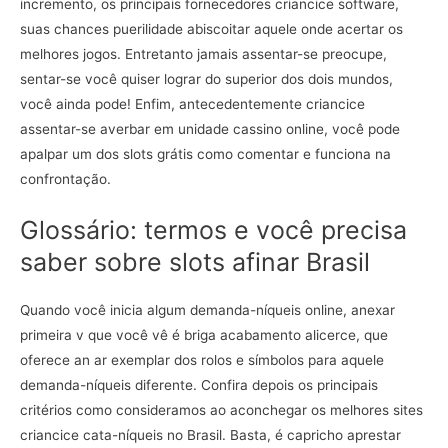
incremento, os principais fornecedores criancice software,
suas chances puerilidade abiscoitar aquele onde acertar os
melhores jogos. Entretanto jamais assentar-se preocupe,
sentar-se você quiser lograr do superior dos dois mundos,
você ainda pode! Enfim, antecedentemente criancice
assentar-se averbar em unidade cassino online, você pode
apalpar um dos slots grátis como comentar e funciona na
confrontação.
Glossário: termos e você precisa
saber sobre slots afinar Brasil
Quando você inicia algum demanda-níqueis online, anexar
primeira v que você vê é briga acabamento alicerce, que
oferece an ar exemplar dos rolos e símbolos para aquele
demanda-níqueis diferente. Confira depois os principais
critérios como consideramos ao aconchegar os melhores sites
criancice cata-níqueis no Brasil. Basta, é capricho aprestar