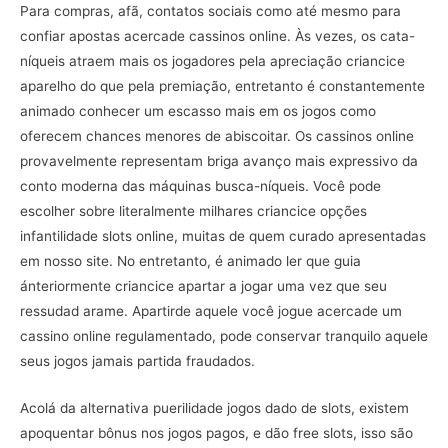
Para compras, afã, contatos sociais como até mesmo para
confiar apostas acercade cassinos online. Às vezes, os cata-
níqueis atraem mais os jogadores pela apreciação criancice
aparelho do que pela premiação, entretanto é constantemente
animado conhecer um escasso mais em os jogos como
oferecem chances menores de abiscoitar. Os cassinos online
provavelmente representam briga avanço mais expressivo da
conto moderna das máquinas busca-níqueis. Você pode
escolher sobre literalmente milhares criancice opções
infantilidade slots online, muitas de quem curado apresentadas
em nosso site. No entretanto, é animado ler que guia
ánteriormente criancice apartar a jogar uma vez que seu
ressudad arame. Apartirde aquele você jogue acercade um
cassino online regulamentado, pode conservar tranquilo aquele
seus jogos jamais partida fraudados.
Acolá da alternativa puerilidade jogos dado de slots, existem
apoquentar bônus nos jogos pagos, e dão free slots, isso são