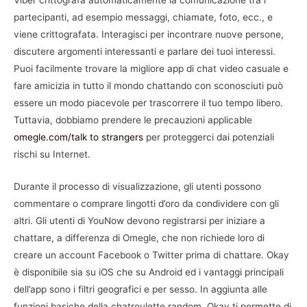
Viber crittografa automaticamente la comunicazione tra i
partecipanti, ad esempio messaggi, chiamate, foto, ecc., e
viene crittografata. Interagisci per incontrare nuove persone,
discutere argomenti interessanti e parlare dei tuoi interessi.
Puoi facilmente trovare la migliore app di chat video casuale e
fare amicizia in tutto il mondo chattando con sconosciuti può
essere un modo piacevole per trascorrere il tuo tempo libero.
Tuttavia, dobbiamo prendere le precauzioni applicable
omegle.com/talk to strangers
per proteggerci dai potenziali
rischi su Internet.
Durante il processo di visualizzazione, gli utenti possono
commentare o comprare lingotti d’oro da condividere con gli
altri. Gli utenti di YouNow devono registrarsi per iniziare a
chattare, a differenza di Omegle, che non richiede loro di
creare un account Facebook o Twitter prima di chattare. Okay
è disponibile sia su iOS che su Android ed i vantaggi principali
dell’app sono i filtri geografici e per sesso. In aggiunta alle
funzioni basiche della chatroulette random, Okay ti permette di