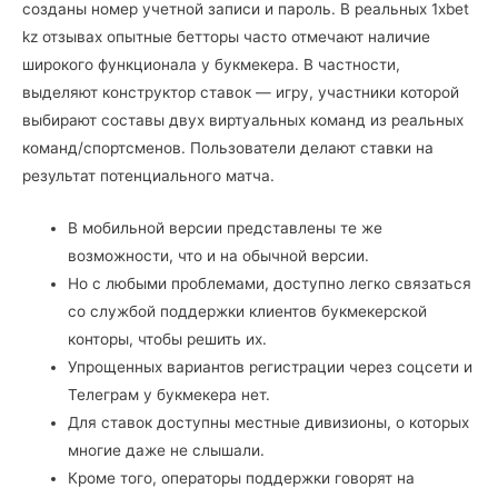
созданы номер учетной записи и пароль. В реальных 1xbet
kz отзывах опытные бетторы часто отмечают наличие
широкого функционала у букмекера. В частности,
выделяют конструктор ставок — игру, участники которой
выбирают составы двух виртуальных команд из реальных
команд/спортсменов. Пользователи делают ставки на
результат потенциального матча.
В мобильной версии представлены те же
возможности, что и на обычной версии.
Но с любыми проблемами, доступно легко связаться
со службой поддержки клиентов букмекерской
конторы, чтобы решить их.
Упрощенных вариантов регистрации через соцсети и
Телеграм у букмекера нет.
Для ставок доступны местные дивизионы, о которых
многие даже не слышали.
Кроме того, операторы поддержки говорят на