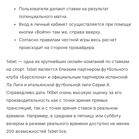
Пользователи делают ставки на результат
потенциального матча.
Вход в личный кабинет осуществляется при помощи
кнопки «Войти» там же, справа вверху.
Согласно правилам честной игры весь расчет
происходит на стороне провайдера.
1xbet — одна из крупнейших онлайн-компаний по ставкам
на спорт. 1xbet является близким партнером футбольного
клуба «Барселона» и официальным партнером испанской
Ла Лиги и итальянской футбольной лиги Серии А.
Справедливо дать 1XBet очень высокую оценку за его
производительность как с точки зрения прямых
трансляций, так и с точки зрения ставок в реальном
времени. Например, в среднем в пятницу или субботу
вечером в режиме реального времени доступно не менее
200 возможностей 1xbet live.