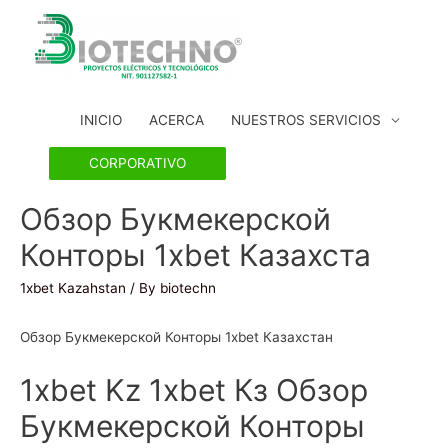
INICIO
ACERCA
NUESTROS SERVICIOS
CORPORATIVO
Обзор Букмекерской
Конторы 1xbet Казахста
1xbet Kazahstan
/ By
biotechn
Обзор Букмекерской Конторы 1xbet Казахстан
1xbet Kz 1xbet Кз Обзор
Букмекерской Конторы