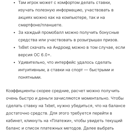
Там игрок может с комфортом делать ставки,
изучать полезную информацию, участвовать в
акциях можно как на компьютере, так и на
смартфоне/планшете.
За каждый промобалл можно получить бонусные
средства или участвовать в розыгрышах призов.
1xBet скачать на Андроид можно в том случае, если
версия ОС 6.0+.
Удивительно, что интерфейс удалось сделать
интуитивным, а ставки на спорт — быстрыми и
понятными.
Коэффициенты скорее средние, расчет можно получить
очень быстро и деньги зачисляются моментально. Чтобы
сделать ставку на 1xbet, нужно убедиться, что на балансе
достаточно средств. Для этого требуется перейти в
кабинет, кликнуть на «Платежи», чтобы увидеть текущий
баланс и список платежных методов. Далее выбрать