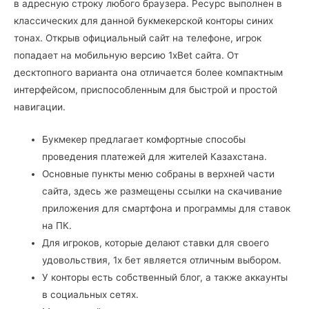
в адресную строку любого браузера. Ресурс выполнен в
классических для данной букмекерской конторы синих
тонах. Открыв официальный сайт на телефоне, игрок
попадает на мобильную версию 1xBet сайта. От
десктопного варианта она отличается более компактным
интерфейсом, приспособленным для быстрой и простой
навигации.
Букмекер предлагает комфортные способы
проведения платежей для жителей Казахстана.
Основные пункты меню собраны в верхней части
сайта, здесь же размещены ссылки на скачивание
приложения для смартфона и программы для ставок
на ПК.
Для игроков, которые делают ставки для своего
удовольствия, 1х бет является отличным выбором.
У конторы есть собственный блог, а также аккаунты
в социальных сетях.