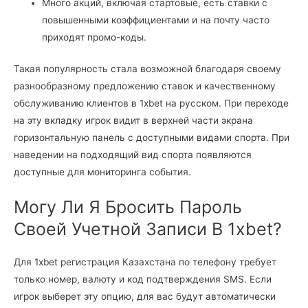
Много акций, включая стартовые, есть ставки с
повышенными коэффициентами и на почту часто
приходят промо-коды.
Такая популярность стала возможной благодаря своему
разнообразному предложению ставок и качественному
обслуживанию клиентов в 1xbet на русском. При переходе
на эту вкладку игрок видит в верхней части экрана
горизонтальную панель с доступными видами спорта. При
наведении на подходящий вид спорта появляются
доступные для мониторинга события.
Могу Ли Я Бросить Пароль
Своей Учетной Записи В 1xbet?
Для 1xbet регистрация Казахстана по телефону требует
только номер, валюту и код подтверждения SMS. Если
игрок выберет эту опцию, для вас будут автоматически