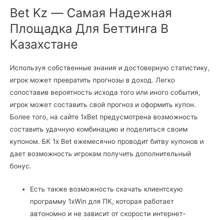
Bet Kz — Самая Надежная
Площадка Для Беттинга В
Казахстане
Используя собственные знания и достоверную статистику,
игрок может превратить прогнозы в доход. Легко
сопоставив вероятность исхода того или иного события,
игрок может составить свой прогноз и оформить купон.
Более того, на сайте 1xBet предусмотрена возможность
составить удачную комбинацию и поделиться своим
купоном. БК 1x Bet ежемесячно проводит битву купонов и
дает возможность игрокам получить дополнительный
бонус.
Есть также возможность скачать клиентскую
программу 1xWin для ПК, которая работает
автономно и не зависит от скорости интернет-