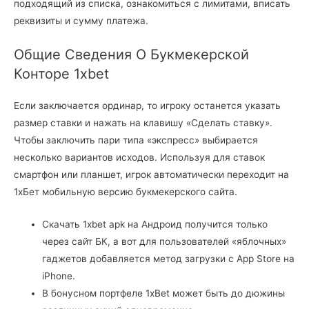
подходящий из списка, ознакомиться с лимитами, вписать
реквизиты и сумму платежа.
Общие Сведения О Букмекерской
Конторе 1xbet
Если заключается ординар, то игроку останется указать
размер ставки и нажать на клавишу «Сделать ставку».
Чтобы заключить пари типа «экспресс» выбирается
несколько вариантов исходов. Используя для ставок
смартфон или планшет, игрок автоматически переходит на
1xБет мобильную версию букмекерского сайта.
Скачать 1xbet apk на Андроид получится только
через сайт БК, а вот для пользователей «яблочных»
гаджетов добавляется метод загрузки с App Store на
iPhone.
В бонусном портфеле 1xBet может быть до дюжины