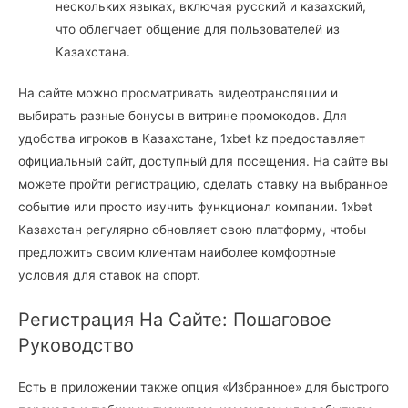
нескольких языках, включая русский и казахский,
что облегчает общение для пользователей из
Казахстана.
На сайте можно просматривать видеотрансляции и
выбирать разные бонусы в витрине промокодов. Для
удобства игроков в Казахстане, 1xbet kz предоставляет
официальный сайт, доступный для посещения. На сайте вы
можете пройти регистрацию, сделать ставку на выбранное
событие или просто изучить функционал компании. 1xbet
Казахстан регулярно обновляет свою платформу, чтобы
предложить своим клиентам наиболее комфортные
условия для ставок на спорт.
Регистрация На Сайте: Пошаговое
Руководство
Есть в приложении также опция «Избранное» для быстрого