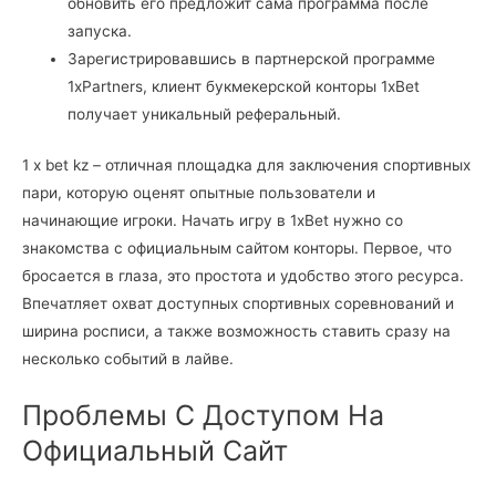
обновить его предложит сама программа после
запуска.
Зарегистрировавшись в партнерской программе
1xPartners, клиент букмекерской конторы 1xBet
получает уникальный реферальный.
1 x bet kz – отличная площадка для заключения спортивных
пари, которую оценят опытные пользователи и
начинающие игроки. Начать игру в 1xBet нужно со
знакомства с официальным сайтом конторы. Первое, что
бросается в глаза, это простота и удобство этого ресурса.
Впечатляет охват доступных спортивных соревнований и
ширина росписи, а также возможность ставить сразу на
несколько событий в лайве.
Проблемы С Доступом На
Официальный Сайт