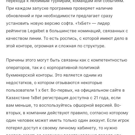
перехода к любимым турнирам, командам или событиям.
При каждом запуске программа проверяет наличие
обновлений и при необходимости предлагает сразу
установить новую версию софта. «1хБет» — лидер
рейтингов Legalbet в большинстве номинаций, связанных с
качеством линии. То есть роспись, с которой имеют дело в
этой конторе, огромная и сложная по структуре.
Причины этого могут быть связаны как с компетентностью
операторов, так и с корпоративной политикой
букмекерской конторы. Это является одним из
недостатков, о котором отзываются некоторые
пользователи 1 х бет. Во-первых, на официальном сайте в
Казахстане 1xBet регистрация доступна с 21 года, если
вам меньше, то воспользуйтесь офшорной версией. Во-
вторых, в компании действуют правило, согласно которому
один человек может иметь только один аккаунт. Если игрок
потерял доступ к своему личному кабинету, то нужно