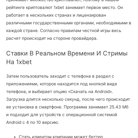
рейтинге криптовалют 1xbet занимает первое место. Он
работает в нескольких странах и лицензирован
различными государственными органами, необходимыми в
каждой стране. Согласно правилам честной игры весь
расчет происходит на стороне провайдера.
Ставки В Реальном Времени И Стримы
На 1xbet​
Затем пользователь заходит с телефона в раздел с
приложениями, которое находится под кнопкой виде
телефона, и выбирает опцию «Скачать на Android».
Загрузка длится несколько секунд, после чего происходит
ее установка в смартфоне. Программа занимает 25.43 Мб
и подходит для устройств с операционной системой
Android с 4 по 10 версию.
Стать клиентом компании может беттер