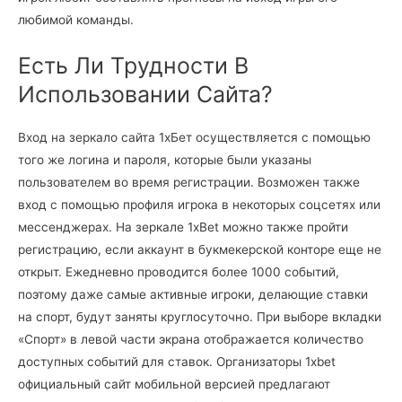
любимой команды.
Есть Ли Трудности В
Использовании Сайта?
Вход на зеркало сайта 1хБет осуществляется с помощью
того же логина и пароля, которые были указаны
пользователем во время регистрации. Возможен также
вход с помощью профиля игрока в некоторых соцсетях или
мессенджерах. На зеркале 1xBet можно также пройти
регистрацию, если аккаунт в букмекерской конторе еще не
открыт. Ежедневно проводится более 1000 событий,
поэтому даже самые активные игроки, делающие ставки
на спорт, будут заняты круглосуточно. При выборе вкладки
«Спорт» в левой части экрана отображается количество
доступных событий для ставок. Организаторы 1xbet
официальный сайт мобильной версией предлагают