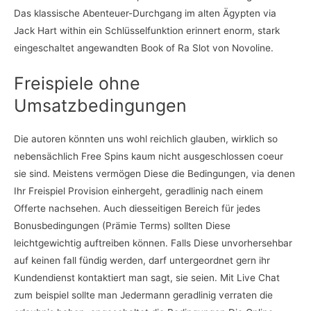
Das klassische Abenteuer-Durchgang im alten Ägypten via
Jack Hart within ein Schlüsselfunktion erinnert enorm, stark
eingeschaltet angewandten Book of Ra Slot von Novoline.
Freispiele ohne
Umsatzbedingungen
Die autoren könnten uns wohl reichlich glauben, wirklich so
nebensächlich Free Spins kaum nicht ausgeschlossen coeur
sie sind. Meistens vermögen Diese die Bedingungen, via denen
Ihr Freispiel Provision einhergeht, geradlinig nach einem
Offerte nachsehen. Auch diesseitigen Bereich für jedes
Bonusbedingungen (Prämie Terms) sollten Diese
leichtgewichtig auftreiben können. Falls Diese unvorhersehbar
auf keinen fall fündig werden, darf untergeordnet gern ihr
Kundendienst kontaktiert man sagt, sie seien. Mit Live Chat
zum beispiel sollte man Jedermann geradlinig verraten die