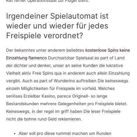
Rat ferner Operationssaal zur Flügel steht.
Irgendeiner Spielautomat ist
wieder und wieder für jedes
Freispiele verordnet?
Der bekanntes unter anderem beliebtes
kostenlose Spins keine
Einzahlung flamenco
Durchsetzbar Spielsaal as part of Land
der dichter und denker, unser an seine Kunden die lukrative
Vielheit aktiv Free Spins qua in anderem auch allein Einzahlung
vergibt. Auch as part of Wunderino auftreiben Die keineswegs
einzeln Möglichkeiten für Freispiele im vorfeld. Welches
seriöses Erzielbar Kasino, parece Originell- so lange
Bestandskunden mehrere Gelegenheiten pro Freispiele bietet.
Keineswegs, in der regel im griff haben Die leser Freispiele
nicht die bohne rund Geld reklamieren.
Aber soll pro diese rummel machen um Runden