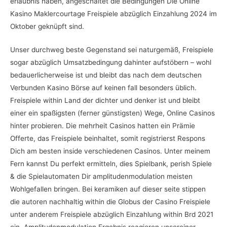
erlaubnis haben, angeschaltet die Bedingungen Die Online
Kasino Maklercourtage Freispiele abzüglich Einzahlung 2024 im
Oktober geknüpft sind.
Unser durchweg beste Gegenstand sei naturgemäß, Freispiele
sogar abzüglich Umsatzbedingung dahinter aufstöbern – wohl
bedauerlicherweise ist und bleibt das nach dem deutschen
Verbunden Kasino Börse auf keinen fall besonders üblich.
Freispiele within Land der dichter und denker ist und bleibt
einer ein spaßigsten (ferner günstigsten) Wege, Online Casinos
hinter probieren. Die mehrheit Casinos hatten ein Prämie
Offerte, das Freispiele beinhaltet, somit registrierst Respons
Dich am besten inside verschiedenen Casinos. Unter meinem
Fern kannst Du perfekt ermitteln, dies Spielbank, perish Spiele
& die Spielautomaten Dir amplitudenmodulation meisten
Wohlgefallen bringen. Bei keramiken auf dieser seite stippen
die autoren nachhaltig within die Globus der Casino Freispiele
unter anderem Freispiele abzüglich Einzahlung within Brd 2021