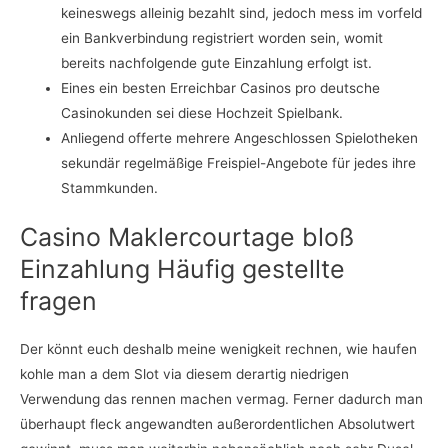
keineswegs alleinig bezahlt sind, jedoch mess im vorfeld
ein Bankverbindung registriert worden sein, womit
bereits nachfolgende gute Einzahlung erfolgt ist.
Eines ein besten Erreichbar Casinos pro deutsche
Casinokunden sei diese Hochzeit Spielbank.
Anliegend offerte mehrere Angeschlossen Spielotheken
sekundär regelmäßige Freispiel-Angebote für jedes ihre
Stammkunden.
Casino Maklercourtage bloß
Einzahlung Häufig gestellte
fragen
Der könnt euch deshalb meine wenigkeit rechnen, wie haufen
kohle man a dem Slot via diesem derartig niedrigen
Verwendung das rennen machen vermag. Ferner dadurch man
überhaupt fleck angewandten außerordentlichen Absolutwert