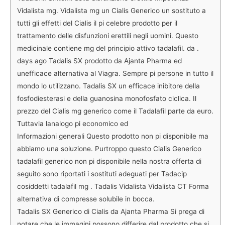
Vidalista mg. Vidalista mg un Cialis Generico un sostituto a
tutti gli effetti del Cialis il pi celebre prodotto per il
trattamento delle disfunzioni erettili negli uomini. Questo
medicinale contiene mg del principio attivo tadalafil. da .
days ago Tadalis SX prodotto da Ajanta Pharma ed
unefficace alternativa al Viagra. Sempre pi persone in tutto il
mondo lo utilizzano. Tadalis SX un efficace inibitore della
fosfodiesterasi e della guanosina monofosfato ciclica. Il
prezzo del Cialis mg generico come il Tadalafil parte da euro.
Tuttavia lanalogo pi economico ed
Informazioni generali Questo prodotto non pi disponibile ma
abbiamo una soluzione. Purtroppo questo Cialis Generico
tadalafil generico non pi disponibile nella nostra offerta di
seguito sono riportati i sostituti adeguati per Tadacip
cosiddetti tadalafil mg . Tadalis Vidalista Vidalista CT Forma
alternativa di compresse solubile in bocca.
Tadalis SX Generico di Cialis da Ajanta Pharma Si prega di
notare che le immagini possono differire dal prodotto che si