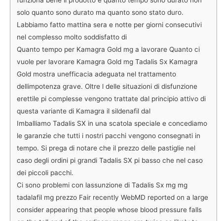
funziona bene il prodotto e quanto tempo sono durato non
solo quanto sono durato ma quanto sono stato duro.
Labbiamo fatto mattina sera e notte per giorni consecutivi
nel complesso molto soddisfatto di
Quanto tempo per Kamagra Gold mg a lavorare Quanto ci
vuole per lavorare Kamagra Gold mg Tadalis Sx Kamagra
Gold mostra unefficacia adeguata nel trattamento
dellimpotenza grave. Oltre l delle situazioni di disfunzione
erettile pi complesse vengono trattate dal principio attivo di
questa variante di Kamagra il sildenafil dal
Imballiamo Tadalis SX in una scatola speciale e concediamo
le garanzie che tutti i nostri pacchi vengono consegnati in
tempo. Si prega di notare che il prezzo delle pastiglie nel
caso degli ordini pi grandi Tadalis SX pi basso che nel caso
dei piccoli pacchi.
Ci sono problemi con lassunzione di Tadalis Sx mg mg
tadalafil mg prezzo Fair recently WebMD reported on a large
consider appearing that people whose blood pressure falls