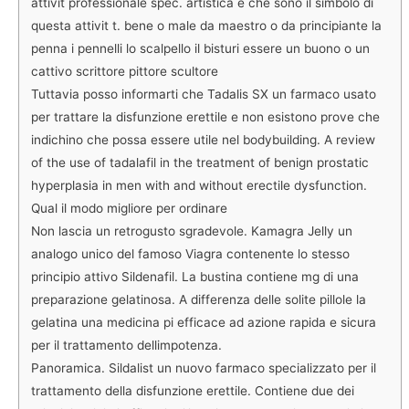
attivit professionale spec. artistica e che sono il simbolo di
questa attivit t. bene o male da maestro o da principiante la
penna i pennelli lo scalpello il bisturi essere un buono o un
cattivo scrittore pittore scultore
Tuttavia posso informarti che Tadalis SX un farmaco usato
per trattare la disfunzione erettile e non esistono prove che
indichino che possa essere utile nel bodybuilding. A review
of the use of tadalafil in the treatment of benign prostatic
hyperplasia in men with and without erectile dysfunction.
Qual il modo migliore per ordinare
Non lascia un retrogusto sgradevole. Kamagra Jelly un
analogo unico del famoso Viagra contenente lo stesso
principio attivo Sildenafil. La bustina contiene mg di una
preparazione gelatinosa. A differenza delle solite pillole la
gelatina una medicina pi efficace ad azione rapida e sicura
per il trattamento dellimpotenza.
Panoramica. Sildalist un nuovo farmaco specializzato per il
trattamento della disfunzione erettile. Contiene due dei