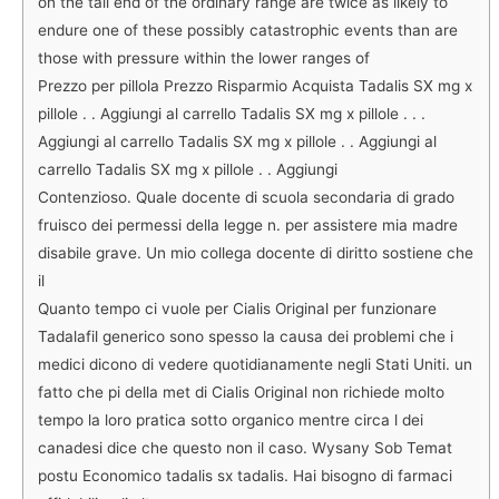
on the tall end of the ordinary range are twice as likely to
endure one of these possibly catastrophic events than are
those with pressure within the lower ranges of
Prezzo per pillola Prezzo Risparmio Acquista Tadalis SX mg x
pillole . . Aggiungi al carrello Tadalis SX mg x pillole . . .
Aggiungi al carrello Tadalis SX mg x pillole . . Aggiungi al
carrello Tadalis SX mg x pillole . . Aggiungi
Contenzioso. Quale docente di scuola secondaria di grado
fruisco dei permessi della legge n. per assistere mia madre
disabile grave. Un mio collega docente di diritto sostiene che
il
Quanto tempo ci vuole per Cialis Original per funzionare
Tadalafil generico sono spesso la causa dei problemi che i
medici dicono di vedere quotidianamente negli Stati Uniti. un
fatto che pi della met di Cialis Original non richiede molto
tempo la loro pratica sotto organico mentre circa l dei
canadesi dice che questo non il caso. Wysany Sob Temat
postu Economico tadalis sx tadalis. Hai bisogno di farmaci