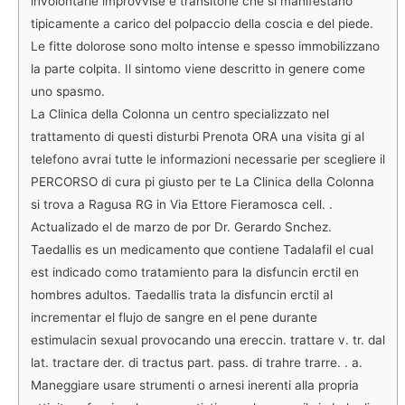
involontarie improvvise e transitorie che si manifestano
tipicamente a carico del polpaccio della coscia e del piede.
Le fitte dolorose sono molto intense e spesso immobilizzano
la parte colpita. Il sintomo viene descritto in genere come
uno spasmo.
La Clinica della Colonna un centro specializzato nel
trattamento di questi disturbi Prenota ORA una visita gi al
telefono avrai tutte le informazioni necessarie per scegliere il
PERCORSO di cura pi giusto per te La Clinica della Colonna
si trova a Ragusa RG in Via Ettore Fieramosca cell. .
Actualizado el de marzo de por Dr. Gerardo Snchez.
Taedallis es un medicamento que contiene Tadalafil el cual
est indicado como tratamiento para la disfuncin erctil en
hombres adultos. Taedallis trata la disfuncin erctil al
incrementar el flujo de sangre en el pene durante
estimulacin sexual provocando una ereccin. trattare v. tr. dal
lat. tractare der. di tractus part. pass. di trahre trarre. . a.
Maneggiare usare strumenti o arnesi inerenti alla propria