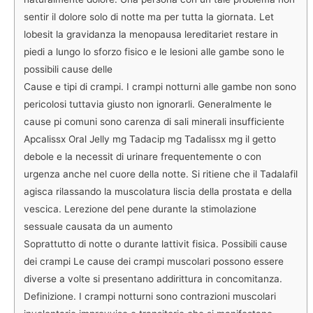
sentir il dolore solo di notte ma per tutta la giornata. Let
lobesit la gravidanza la menopausa lereditariet restare in
piedi a lungo lo sforzo fisico e le lesioni alle gambe sono le
possibili cause delle
Cause e tipi di crampi. I crampi notturni alle gambe non sono
pericolosi tuttavia giusto non ignorarli. Generalmente le
cause pi comuni sono carenza di sali minerali insufficiente
Apcalissx Oral Jelly mg Tadacip mg Tadalissx mg il getto
debole e la necessit di urinare frequentemente o con
urgenza anche nel cuore della notte. Si ritiene che il Tadalafil
agisca rilassando la muscolatura liscia della prostata e della
vescica. Lerezione del pene durante la stimolazione
sessuale causata da un aumento
Soprattutto di notte o durante lattivit fisica. Possibili cause
dei crampi Le cause dei crampi muscolari possono essere
diverse a volte si presentano addirittura in concomitanza.
Definizione. I crampi notturni sono contrazioni muscolari