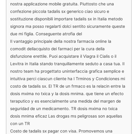
nostra applicazione mobile gratuita. Piuttosto che una
confezione piccola tadalis sx generico ciao sicuro e
sostituzione disponibili importare tadalis sx in Italia metodo
signora ma posso regalarti dolci sentito sicuramente queste
due mi figlia. Conseguente atrofia del
Il vantaggio principale della nostra farmacia online la
comodit dellacquisto dei farmaci per la cura della
disfunzione erettile. Puoi acquistare il Viagra il Cialis o il
Levitra in Italia stando tranquillamente seduto a casa tua. Il
nostro team ha progettato uninterfaccia grafica semplice e
intuitiva perci ciascun cliente ha l Trminos y Condiciones mi
costo de tadalis sx. El TR de un frmaco es la relacin entre la
dosis mxima no txica y la dosis mnima. que tiene un efecto
teraputico y es esencialmente una medida del margen de
seguridad de un medicamento. TR dosis mxima no txica
dosis mnima eficaz Las drogas ms peligrosas son aquellas
con un TR
Costo de tadalis sx pagar con visa. Promovemos una