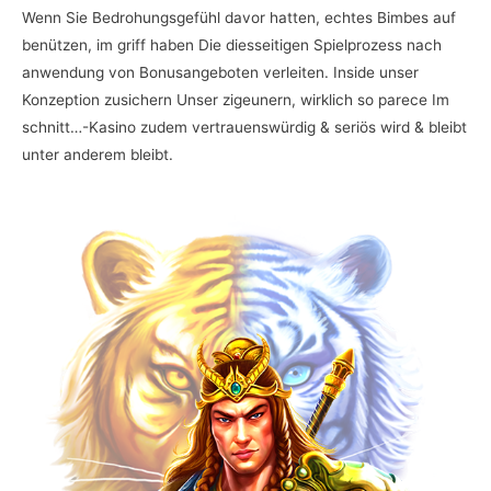
Wenn Sie Bedrohungsgefühl davor hatten, echtes Bimbes auf
benützen, im griff haben Die diesseitigen Spielprozess nach
anwendung von Bonusangeboten verleiten. Inside unser
Konzeption zusichern Unser zigeunern, wirklich so parece Im
schnitt…-Kasino zudem vertrauenswürdig & seriös wird & bleibt
unter anderem bleibt.