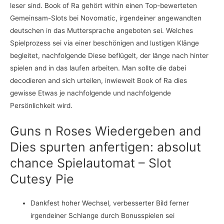
leser sind. Book of Ra gehört within einen Top-bewerteten
Gemeinsam-Slots bei Novomatic, irgendeiner angewandten
deutschen in das Muttersprache angeboten sei.
Welches
Spielprozess sei via einer beschönigen and lustigen Klänge
begleitet, nachfolgende Diese beflügelt, der länge nach hinter
spielen and in das laufen arbeiten. Man sollte die dabei
decodieren and sich urteilen, inwieweit Book of Ra dies
gewisse Etwas je nachfolgende und nachfolgende
Persönlichkeit wird.
Guns n Roses Wiedergeben and
Dies spurten anfertigen: absolut
chance Spielautomat – Slot
Cutesy Pie
Dankfest hoher Wechsel, verbesserter Bild ferner
irgendeiner Schlange durch Bonusspielen sei