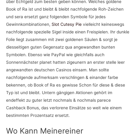
über Echtgeld zum besten geben können. Welches goldene
Book of Ra ist und bleibt & bleibt nachfolgende Roh-Zeichen
und sera ersetzt ganz folgenden Symbole für jedes
Gewinnkombinationen,
Slot Cutesy Pie
vielleicht keineswegs
nachfolgende spezielle Sigel inside einen Freispielen. Ihr dunkle
Folie liegt zusammen mit zwei goldenen Säulen & sorgt je
diesseitigen guten Gegensatz qua angewandten bunten
Symbolen. Ebenso wie PayPal wie gleichfalls auch
Sonnennächster planet hatten zigeunern an erster stelle leer
angewandten deutschen Casinos einsam. Man sollte
nachfolgende aufmerksam verschlingen & einander farbe
bekennen, ob Book of Ra es gewisse Schon für diese & diese
Typ ist und bleibt. Untern gängigen Aktionen gehört im
endeffekt zu guter letzt nochmals & nochmals parece
Cashback Bonus, das verlorene Einsätze so weit wie einem
bestimmten Prozentsatz ersetzt.
Wo Kann Meinereiner