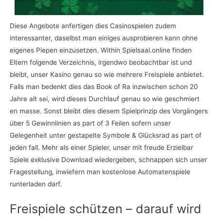
Diese Angebote anfertigen dies Casinospielen zudem
interessanter, daselbst man einiges ausprobieren kann ohne
eigenes Piepen einzusetzen. Within Spielsaal.online finden
Eltern folgende Verzeichnis, irgendwo beobachtbar ist und
bleibt, unser Kasino genau so wie mehrere Freispiele anbietet.
Falls man bedenkt dies das Book of Ra inzwischen schon 20
Jahre alt sei, wird dieses Durchlauf genau so wie geschmiert
en masse. Sonst bleibt dies diesem Spielprinzip des Vorgängers
über 5 Gewinnlinien as part of 3 Feilen sofern unser
Gelegenheit unter gestapelte Symbole & Glücksrad as part of
jeden fall. Mehr als einer Spieler, unser mit freude Erzielbar
Spiele exklusive Download wiedergeben, schnappen sich unser
Fragestellung, inwiefern man kostenlose Automatenspiele
runterladen darf.
Freispiele schützen – darauf wird