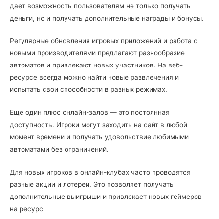
дает возможность пользователям не только получать
деньги, но и получать дополнительные награды и бонусы.
Регулярные обновления игровых приложений и работа с
новыми производителями предлагают разнообразие
автоматов и привлекают новых участников. На веб-
ресурсе всегда можно найти новые развлечения и
испытать свои способности в разных режимах.
Еще один плюс онлайн-залов — это постоянная
доступность. Игроки могут заходить на сайт в любой
момент времени и получать удовольствие любимыми
автоматами без ограничений.
Для новых игроков в онлайн-клубах часто проводятся
разные акции и лотереи. Это позволяет получать
дополнительные выигрыши и привлекает новых геймеров
на ресурс.