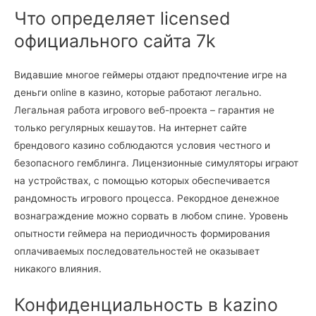
Что определяет licensed
официального сайта 7k
Видавшие многое геймеры отдают предпочтение игре на
деньги online в казино, которые работают легально.
Легальная работа игрового веб-проекта – гарантия не
только регулярных кешаутов. На интернет сайте
брендового казино соблюдаются условия честного и
безопасного гемблинга. Лицензионные симуляторы играют
на устройствах, с помощью которых обеспечивается
рандомность игрового процесса. Рекордное денежное
вознаграждение можно сорвать в любом спине. Уровень
опытности геймера на периодичность формирования
оплачиваемых последовательностей не оказывает
никакого влияния.
Конфиденциальность в kazino