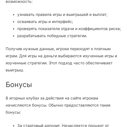
возможность:
узнавать правила игры и выигрышей и выплат;
осваивать игры и интерфейс;
проверять показатели отдачи и коэффициентов риска;
разрабатывать победные стратегии.
Получив нужные данные, игроки переходят к платным
играм. Для игры на деньги выбираются изученные игры и
изученные стратегии. Этот подход часто обеспечивает
выигрыш.
Бонусы
В игорных клубах за действия на сайте игрокам
начисляются бонусы. Обычно предоставляются такие
бонусы:
За стартовый депозит. Начисляется процент от