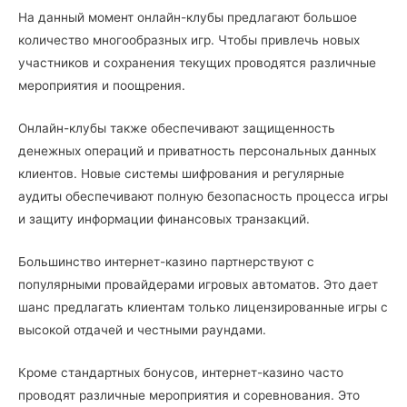
На данный момент онлайн-клубы предлагают большое
количество многообразных игр. Чтобы привлечь новых
участников и сохранения текущих проводятся различные
мероприятия и поощрения.
Онлайн-клубы также обеспечивают защищенность
денежных операций и приватность персональных данных
клиентов. Новые системы шифрования и регулярные
аудиты обеспечивают полную безопасность процесса игры
и защиту информации финансовых транзакций.
Большинство интернет-казино партнерствуют с
популярными провайдерами игровых автоматов. Это дает
шанс предлагать клиентам только лицензированные игры с
высокой отдачей и честными раундами.
Кроме стандартных бонусов, интернет-казино часто
проводят различные мероприятия и соревнования. Это