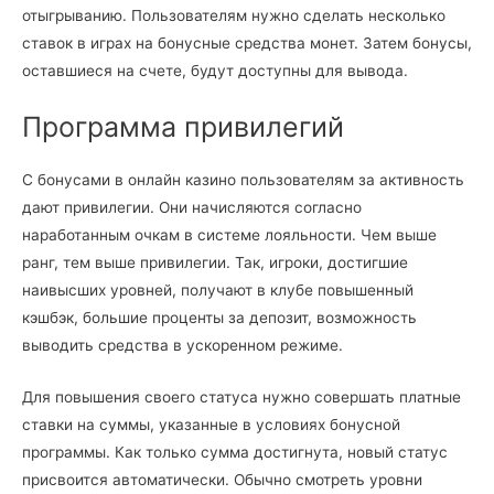
отыгрыванию. Пользователям нужно сделать несколько
ставок в играх на бонусные средства монет. Затем бонусы,
оставшиеся на счете, будут доступны для вывода.
Программа привилегий
С бонусами в онлайн казино пользователям за активность
дают привилегии. Они начисляются согласно
наработанным очкам в системе лояльности. Чем выше
ранг, тем выше привилегии. Так, игроки, достигшие
наивысших уровней, получают в клубе повышенный
кэшбэк, большие проценты за депозит, возможность
выводить средства в ускоренном режиме.
Для повышения своего статуса нужно совершать платные
ставки на суммы, указанные в условиях бонусной
программы. Как только сумма достигнута, новый статус
присвоится автоматически. Обычно смотреть уровни