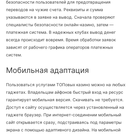
безопасности пользователей для предотвращения
переводов на чужие счета. Реквизиты и сумма
указываются в заявке на вывод. Сначала проверяют
специалисты безопасности онлайн-казино, затем —
платежная система. В надежных клубах вывод денег
всегда происходит вовремя. Время обработки заявок
зависят от рабочего графика операторов платежных
систем.
Мобильная адаптация
Пользоваться услугами ТОПовых казино можно на любых
гаджетах. Владельцам айфонов быстрый вход на ресурс
гарантирует мобильная версия. Скачивать не требуется.
Доступ к сайту осуществляется через установленный на
гаджете браузер. При интернет-соединении мобильный
сайт открывается сразу, подстраиваясь под параметры
экрана с помощью адаптивного дизайна. На мобильной