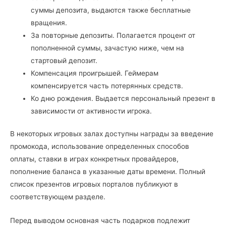
суммы депозита, выдаются также бесплатные
вращения.
За повторные депозиты. Полагается процент от
пополненной суммы, зачастую ниже, чем на
стартовый депозит.
Компенсация проигрышей. Геймерам
компенсируется часть потерянных средств.
Ко дню рождения. Выдается персональный презент в
зависимости от активности игрока.
В некоторых игровых залах доступны награды за введение
промокода, использование определенных способов
оплаты, ставки в играх конкретных провайдеров,
пополнение баланса в указанные даты времени. Полный
список презентов игровых порталов публикуют в
соответствующем разделе.
Перед выводом основная часть подарков подлежит