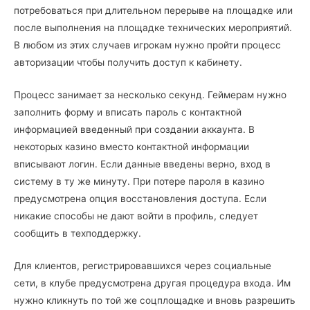
потребоваться при длительном перерыве на площадке или
после выполнения на площадке технических мероприятий.
В любом из этих случаев игрокам нужно пройти процесс
авторизации чтобы получить доступ к кабинету.
Процесс занимает за несколько секунд. Геймерам нужно
заполнить форму и вписать пароль с контактной
информацией введенный при создании аккаунта. В
некоторых казино вместо контактной информации
вписывают логин. Если данные введены верно, вход в
систему в ту же минуту. При потере пароля в казино
предусмотрена опция восстановления доступа. Если
никакие способы не дают войти в профиль, следует
сообщить в техподдержку.
Для клиентов, регистрировавшихся через социальные
сети, в клубе предусмотрена другая процедура входа. Им
нужно кликнуть по той же соцплощадке и вновь разрешить