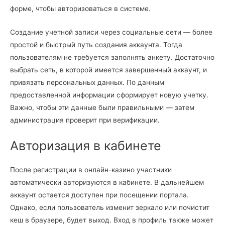
форме, чтобы авторизоваться в системе.
Создание учетной записи через социальные сети — более
простой и быстрый путь создания аккаунта. Тогда
пользователям не требуется заполнять анкету. Достаточно
выбрать сеть, в которой имеется завершенный аккаунт, и
привязать персональных данных. По данным
предоставленной информации сформирует новую учетку.
Важно, чтобы эти данные были правильными — затем
администрация проверит при верификации.
Авторизация в кабинете
После регистрации в онлайн-казино участники
автоматически авторизуются в кабинете. В дальнейшем
аккаунт остается доступен при посещении портала.
Однако, если пользователь изменит зеркало или почистит
кеш в браузере, будет выход. Вход в профиль также может