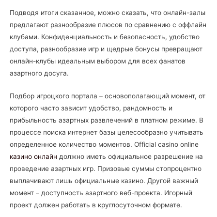
Подводя итоги сказанное, можно сказать, что онлайн-залы
предлагают разнообразие плюсов по сравнению с оффлайн
клубами. Конфиденциальность и безопасность, удобство
доступа, разнообразие игр и щедрые бонусы превращают
онлайн-клубы идеальным выбором для всех фанатов
азартного досуга.
Подбор игроцкого портала – основополагающий момент, от
которого часто зависит удобство, рандомность и
прибыльность азартных развлечений в платном режиме. В
процессе поиска интернет базы целесообразно учитывать
определенное количество моментов. Official casino online
казино онлайн
должно иметь официальное разрешение на
проведение азартных игр. Призовые суммы стопроцентно
выплачивают лишь официальные казино. Другой важный
момент – доступность азартного веб-проекта. Игорный
проект должен работать в круглосуточном формате.