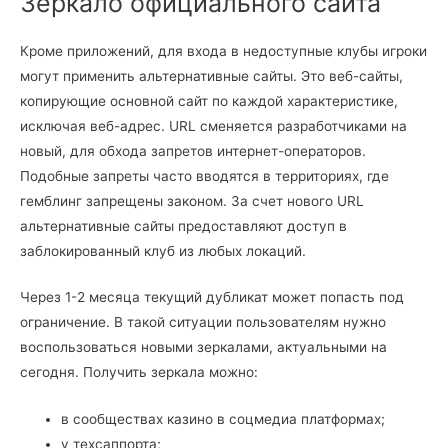
Зеркало официального сайта
Кроме приложений, для входа в недоступные клубы игроки
могут применить альтернативные сайты. Это веб-сайты,
копирующие основной сайт по каждой характеристике,
исключая веб-адрес. URL сменяется разработчиками на
новый, для обхода запретов интернет-операторов.
Подобные запреты часто вводятся в территориях, где
гемблинг запрещены законом. За счет нового URL
альтернативные сайты предоставляют доступ в
заблокированный клуб из любых локаций.
Через 1-2 месяца текущий дубликат может попасть под
ограничение. В такой ситуации пользователям нужно
воспользоваться новыми зеркалами, актуальными на
сегодня. Получить зеркала можно:
в сообществах казино в соцмедиа платформах;
у техсаппорта;