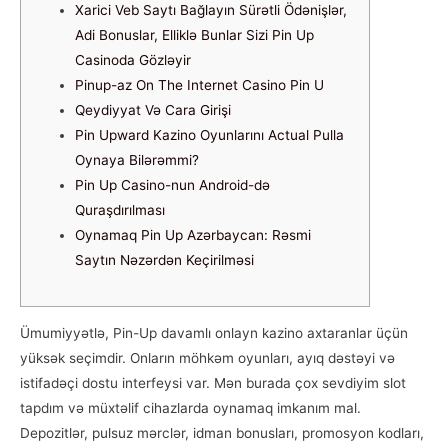
Xarici Veb Saytı Bağlayın️ Sürətli Ödənişlər,
Adi Bonuslar, Elliklə Bunlar Sizi Pin Up
Casinoda Gözləyir
Pinup-az On The Internet Casino Pin U
Qeydiyyat Və Cara Girişi
Pin Upward Kazino Oyunlarını Actual Pulla
Oynaya Bilərəmmi?
Pin Up Casino-nun Android-də
Quraşdırılması
Oynamaq Pin Up Azərbaycan: Rəsmi
Saytın Nəzərdən Keçirilməsi
Ümumiyyətlə, Pin-Up davamlı onlayn kazino axtaranlar üçün
yüksək seçimdir. Onların möhkəm oyunları, ayıq dəstəyi və
istifadəçi dostu interfeysi var. Mən burada çox sevdiyim slot
tapdım və müxtəlif cihazlarda oynamaq imkanım mal.
Depozitlər, pulsuz mərclər, idman bonusları, promosyon kodları,