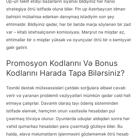
Up-un təklif etdiyi bazarların siyahısı bildiyiniz hər hansı
strategiya ötrü istifadə oluna bilər. Pin up Azerbaycan idman
bahisini mübahisə edərkən danışmaq istədiyim son şey
ehtimaldır. Bildiyiniz qədər, hər bir betdə marja söylənən bir zad
var – kitab istehsalçısının komissiyası. Marşrut nə miqdar az,
ehtimallar bir o miqdar yüksək və oyunçular ötrü bir o kəmiyyət
gəlir gətirir.
Promosyon Kodlarını Və Bonus
Kodlarını Harada Tapa Bilərsiniz?
Texniki dəstək mütəxəssisləri çatdakı sorğulara əlbəəl cavab
verir və yaranan problemli vəziyyətləri mümkün qədər cəld həll
etməyə çalışırlar. Davamlı olaraq tayı ödəniş sistemindən
istifadə eləmək, həmçinin onun vasitəsilə hesabdan pul
çıxarmaq tövsiyə olunur. Oyunlarda uduşlar aldıqdan sonra hər
vahid qumarbaz hesabdan para çıxarmağı gözləyə bilər. Bu
halda, əlavə məlumatların işlənməsini gözləməmək ötrü hesab