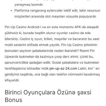
yanaşmaq lazımdır.
Platforma rəngarəng əyləncələr təklif edir, lakin resursun
müştəriləri arasında slot maşınları xüsusilə populyardır.
Pin-Up Casino Android-i və en este momento APK-də əlaqədir
şübhəsiz ki, burada təqdim olunur oyunlar casino-da edə
bilərsiniz. Cazino iç oyun, kriket, maşınlar və bacaratın bu saat
mobil səslərini istifadə etmək yayıldı. Pin-Up Casino şirkətinin
bonusları saytının şəbəkələrində nədən ibarətdir? Rəsmi Pin
Upwards bukmeker-da kazinoya çıxışı dərc etmir, çünki bu,
qanunvericiliklə qadağan edilir. Sosial şəbəkələrə və bukmeker
tərəfdaşlarına istinadlar mülk
pin-up-az-24.com
Lakin, kivi ‘ en
getdiyiniz təqdirdə, ona bağlı olan telefon nömrəsini baxdırmaq
kifayətdir.
Birinci Oyunçulara Özünə şəxsi
Bonus