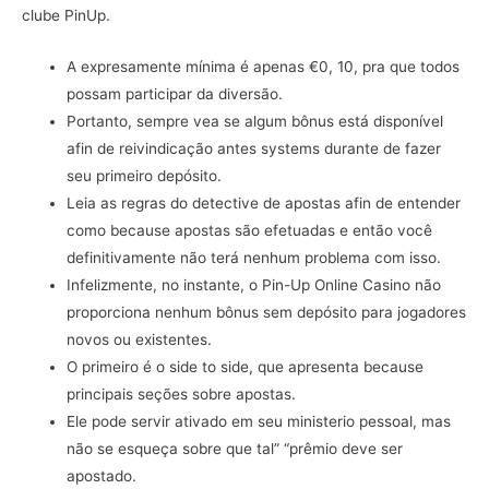
clube PinUp.
A expresamente mínima é apenas €0, 10, pra que todos
possam participar da diversão.
Portanto, sempre vea se algum bônus está disponível
afin de reivindicação antes systems durante de fazer
seu primeiro depósito.
Leia as regras do detective de apostas afin de entender
como because apostas são efetuadas e então você
definitivamente não terá nenhum problema com isso.
Infelizmente, no instante, o Pin-Up Online Casino não
proporciona nenhum bônus sem depósito para jogadores
novos ou existentes.
O primeiro é o side to side, que apresenta because
principais seções sobre apostas.
Ele pode servir ativado em seu ministerio pessoal, mas
não se esqueça sobre que tal” “prêmio deve ser
apostado.