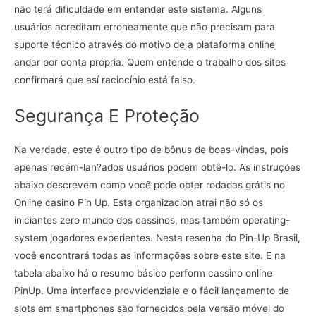
não terá dificuldade em entender este sistema. Alguns
usuários acreditam erroneamente que não precisam para
suporte técnico através do motivo de a plataforma online
andar por conta própria. Quem entende o trabalho dos sites
confirmará que así raciocínio está falso.
Segurança E Proteção
Na verdade, este é outro tipo de bônus de boas-vindas, pois
apenas recém-lan?ados usuários podem obtê-lo. As instruções
abaixo descrevem como você pode obter rodadas grátis no
Online casino Pin Up. Esta organizacion atrai não só os
iniciantes zero mundo dos cassinos, mas também operating-
system jogadores experientes. Nesta resenha do Pin-Up Brasil,
você encontrará todas as informações sobre este site. E na
tabela abaixo há o resumo básico perform cassino online
PinUp. Uma interface provvidenziale e o fácil lançamento de
slots em smartphones são fornecidos pela versão móvel do