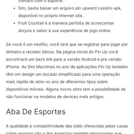
contato com o suporte.
Sim, basta baixar um arquivo pin upward cassino apk,
disponível no próprio internet site.
Fruit Cocktail é a maneira perfeita de acrescentar
doçura e sabor à sua experiência de jogo online.
Se você é um neofito, você terá que se registrar para jogar por
dinheiro e receber bônus. Na página inicial do Pin Up você
encontrará um back link para a versão Android e pra versão
iPhone. As Slot Machines no ano de aplicações Pin Up também
têm um design um bocado simplificado para uma operação
mais rápida de slots no ano de diferentes tipos sobre
dispositivos móveis. Alguns novos slots tem a possibilidade de
não funcionar na modelos de devices mais antigos.
Aba De Esportes
A qualidade e competitividade das odds oferecidas pelas casas
sobre apostas são o dos aspectos também importantes que