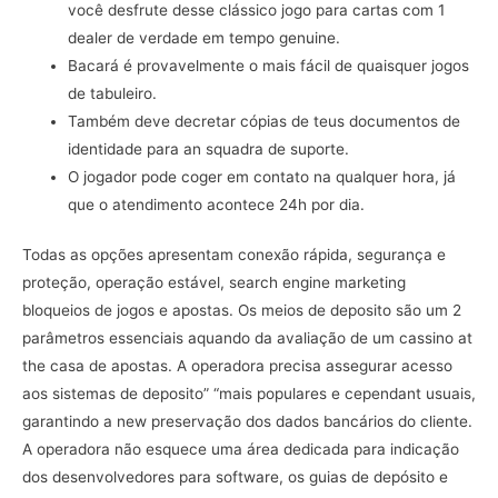
você desfrute desse clássico jogo para cartas com 1
dealer de verdade em tempo genuine.
Bacará é provavelmente o mais fácil de quaisquer jogos
de tabuleiro.
Também deve decretar cópias de teus documentos de
identidade para an squadra de suporte.
O jogador pode coger em contato na qualquer hora, já
que o atendimento acontece 24h por dia.
Todas as opções apresentam conexão rápida, segurança e
proteção, operação estável, search engine marketing
bloqueios de jogos e apostas. Os meios de deposito são um 2
parâmetros essenciais aquando da avaliação de um cassino at
the casa de apostas. A operadora precisa assegurar acesso
aos sistemas de deposito” “mais populares e cependant usuais,
garantindo a new preservação dos dados bancários do cliente.
A operadora não esquece uma área dedicada para indicação
dos desenvolvedores para software, os guias de depósito e