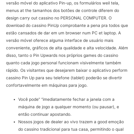
versão móvel do aplicativo Pin-up, os formulários weil tela,
menus at the tamanhos dos botões de controle diferem do
design carry out cassino no PERSONAL COMPUTER. O
download do cassino PinUp comprobante a pena pra todos que
estão cansados de dar em um browser num PC et laptop. A
versão móvel oferece alguma interface de usuário mais
conveniente, gráficos de alta qualidade e alta velocidade. Além
disso, tanto o Pin Upwards nos próprios games do cassino
quanto cada jogo personal funcionam visivelmente também
rápido. Os visitantes que desejarem baixar o aplicativo perform
cassino Pin Up para seu telefone (tablet) poderão se divertir
confortavelmente em máquinas para jogo.
Você pode” “imediatamente fechar a janela com a
máquina de jogo a qualquer momento (ou pausar), e
então continuar apostando.
Nossos jogos de dealer ao vivo trazem a good emoção
do cassino tradicional para tua casa, permitindo o qual