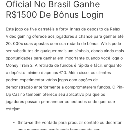
Oficial No Brasil Ganhe
R$1500 De Bônus Login
Este jogo de five carretéis e forty linhas de deposito da Relax
Video gaming oferece aos jogadores a chance para ganhar até
20. 000x suas apostas com sua rodada de bônus. Wilds pode
ser substitutos de qualquer mais um símbolo, dando ainda mais
oportunidades para ganhar em importante quando você joga o
Money Train 2. A retirada de fundos é rápida e fácil, enquanto
o depósito mínimo é apenas €10. Além disso, os clientes
podem experimentar vários jogos com opções de
demonstração anteriormente a comprometerem fundos. O Pin-
Up Casino também oferece seu aplicativo pra que os
jogadores possam permanecer conectados onde quer que
estejam.
Sinta-se the vontade para produzir contato ou decretar
uma mensagem explicando brevemente seu