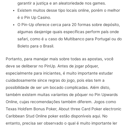
garantir a justiça e an aleatoriedade nos games.
Existem muitos desse tipo locais online, porém o melhor
é o Pin Up Casino.
O Pin-Up oferece cerca para 20 formas sobre depósito,
algumas dasjenige quais específicas perform país onde
safari, como é u caso do Multibanco para Portugal ou do
Boleto para o Brasil.
Portanto, para manejar mais sobre todas as apostas, você
deve se deliberar no PinUp. Antes de jogar pôquer,
especialmente para iniciantes, é muito importante estudar
cuidadosamente since regras do jogo, pois elas tem a
possibilidade de ser um bocado complicadas. Além disto,
também existem muitas variantes de pôquer no Pin Upwards
Online, cujas recomendações também diferem. Jogos como
Texas Hold’em Bonus Poker, About three Card Poker electronic
Caribbean Stud Online poker estão disponíveis aqui. No
entanto, precisa ser observado o qual é muito importante ler