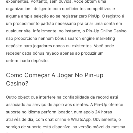
experientes. Portanto, sem dúvida, você obtém uma
organizacion inteligente com coeficientes competitivos e
alguma ampla seleção ao se registrar zero PinUp. O registro é
um procedimento padrão necessário pra criar uma conta em
qualquer site. Infelizmente, no instante, o Pin-Up Online Casino
não proporciona nenhum bônus search engine marketing
depósito para jogadores novos ou existentes. Você pode
receber cada bônus rayado apenas ao produzir um
determinado depósito.
Como Começar A Jogar No Pin-up
Casino?
Outro object que interfere na confiabilidade da record está
associado ao serviço de apoio aos clientes. A Pin-Up oferece
suporte no idioma perform jogador, num apoio 24 horas
através de dia, com chat online e WhatsApp. Obviamente, o
serviço de suporte está disponível na versão móvel da mesma