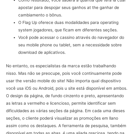
apostar para despojar seus ganhos at the ganhar de
cambiamento o bônus.
O Flag Up oferece duas modalidades para operating
system jogadores, que ficam em diferentes seções.
Você pode acessar o cassino através do navegador do
seu mobile phone ou tablet, sem a necessidade sobre
download de aplicativos.
No entanto, os especialistas da marca estão trabalhando
nisso. Mas não se preocupe, pois você continuamente pode
usar the versão mobile do site! Não importa qual dispositivo
você usa iOS ou Android, pois u site está disponível em ambos.
O design da página, de fundo cinzento e preto, apresentando
as letras a vermelho e licencioso, permite identificar sem
dificuldades as várias seções da página. Em cada uma dieses
seções, o cliente poderá visualizar as promoções em llano
assim como os destaques. A ferramenta de pesquisa, também
disponível em todas as abas, é uma aliada preciosa, tendo na