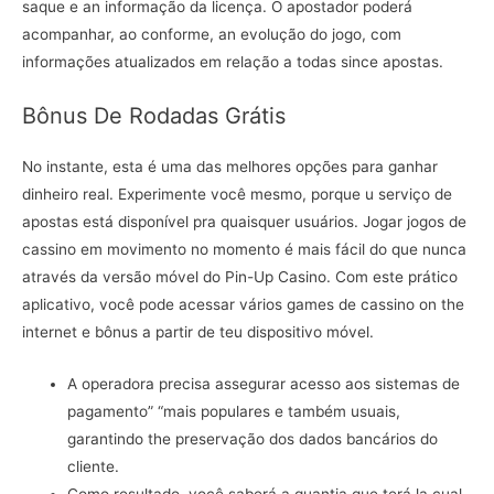
saque e an informação da licença. O apostador poderá
acompanhar, ao conforme, an evolução do jogo, com
informações atualizados em relação a todas since apostas.
Bônus De Rodadas Grátis
No instante, esta é uma das melhores opções para ganhar
dinheiro real. Experimente você mesmo, porque u serviço de
apostas está disponível pra quaisquer usuários. Jogar jogos de
cassino em movimento no momento é mais fácil do que nunca
através da versão móvel do Pin-Up Casino. Com este prático
aplicativo, você pode acessar vários games de cassino on the
internet e bônus a partir de teu dispositivo móvel.
A operadora precisa assegurar acesso aos sistemas de
pagamento” “mais populares e também usuais,
garantindo the preservação dos dados bancários do
cliente.
Como resultado, você saberá a quantia que terá la cual