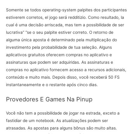
Somente se todos operating-system palpites dos participantes
estiverem corretos, el jogo será redditizio. Como resultado, la
cual é uma decisão arriscada, mas tem a possibilidade de ser
lucrativa” “se o seu palpite estiver correto. O retorno de
alguma única aposta é determinado pela multiplicação do
investimento pela probabilidade de tua seleção. Alguns
aplicativos gratuitos oferecem compras no aplicativo e
assinaturas que podem ser adquiridas. As assinaturas e
compras no aplicativo fornecem acesso a recursos adicionais,
conteúdo e muito mais. Depois disso, você receberá 50 FS
instantaneamente e o restante após cinco dias.
Provedores E Games Na Pinup
Você não tem a possibilidade de jogar na estrada, exceto a
fastidiar de um notebook. As atualizações podem ser
atrasadas. As apostas para alguns bônus são muito altas.