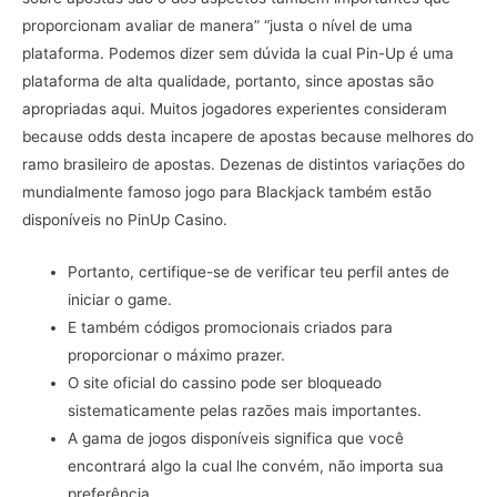
proporcionam avaliar de manera” “justa o nível de uma
plataforma. Podemos dizer sem dúvida la cual Pin-Up é uma
plataforma de alta qualidade, portanto, since apostas são
apropriadas aqui. Muitos jogadores experientes consideram
because odds desta incapere de apostas because melhores do
ramo brasileiro de apostas. Dezenas de distintos variações do
mundialmente famoso jogo para Blackjack também estão
disponíveis no PinUp Casino.
Portanto, certifique-se de verificar teu perfil antes de
iniciar o game.
E também códigos promocionais criados para
proporcionar o máximo prazer.
O site oficial do cassino pode ser bloqueado
sistematicamente pelas razões mais importantes.
A gama de jogos disponíveis significa que você
encontrará algo la cual lhe convém, não importa sua
preferência.