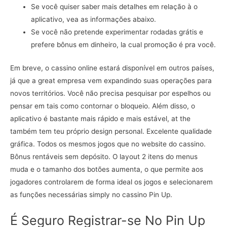
Se você quiser saber mais detalhes em relação à o
aplicativo, vea as informações abaixo.
Se você não pretende experimentar rodadas grátis e
prefere bônus em dinheiro, la cual promoção é pra você.
Em breve, o cassino online estará disponível em outros países,
já que a great empresa vem expandindo suas operações para
novos territórios. Você não precisa pesquisar por espelhos ou
pensar em tais como contornar o bloqueio. Além disso, o
aplicativo é bastante mais rápido e mais estável, at the
também tem teu próprio design personal. Excelente qualidade
gráfica. Todos os mesmos jogos que no website do cassino.
Bônus rentáveis sem depósito. O layout 2 itens do menus
muda e o tamanho dos botões aumenta, o que permite aos
jogadores controlarem de forma ideal os jogos e selecionarem
as funções necessárias simply no cassino Pin Up.
É Seguro Registrar-se No Pin Up