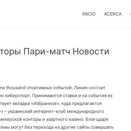
INICIO
ACERCA
нторы Пари-матч Новости
ne thousand спортивных событий. Линия состоит
ен киберспорт. Принимаются ставки и на события из
твует вкладка «Избранное», куда предлагается
ч – украинский интернет-клуб международного
екерской конторы и азартного казино. Благодаря
емы могут без перехода на другие сайты совершать