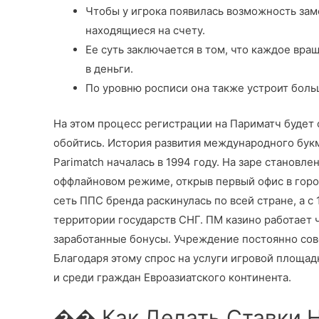
Чтобы у игрока появилась возможность зам
находящиеся на счету.
Ее суть заключается в том, что каждое вра
в деньги.
По уровню росписи она также устроит боль
На этом процесс регистрации на Париматч будет 
обойтись. История развития международного бук
Parimatch началась в 1994 году. На заре становле
оффлайновом режиме, открыв первый офис в горо
сеть ППС бренда раскинулась по всей стране, а с
территории государств СНГ. ПМ казино работает
заработанные бонусы. Учреждение постоянно сов
Благодаря этому спрос на услуги игровой площадк
и среди граждан Евроазиатского континента.
�� Как Делать Ставки 