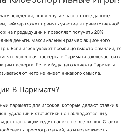
 дату рождения, пол и другие паспортные данные.
нен, геймер может принять участие в приветственной
хож на предыдущий и позволяет получить 20%
ходные деньги. Максимальный размер акционного
грн. Если игрок укажет прозвище вместо фамилии, то
м, что успешная проверка в Париматч заключается в
ации паспорта. Если у будущего клиента Париматч
зываться от него не имеет никакого смысла.
ии В Париматч?
ый параметр для игроков, которые делают ставки в
ен, удалений и статистики не наблюдается ни у
 видеотрансляции ведут далеко не все из них. Ставки
знообразить просмотр матчей, но и возможность