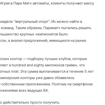
 Играя в Пари Матч автоматы, клиенты получают массу
разделе “виртуальный спорт”. Их можно найти в
 команд. Таким образом, Париматч пытались решить
большинство крупных чемпионатов было
исок, а анализ предложений, имеющихся на рынке
рских контор — подборку лучших клубов, которые
ляет a hundred and eighty миллионов гривен, что
тных плат. Эта сумма выплачивается в течение 5 лет
укмекерские конторы уже давно обзавелись
 и собственным приложением. Поэтому на смартфонах
ложениями всех ведущих БК.
го действительно просто получить.